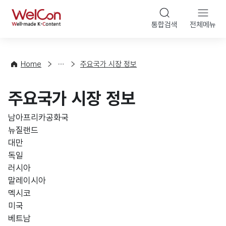
본문 바로가기
WelCon
통합검색
전체메뉴
해
외
동
향
Home
주요국가 시장 정보
·
통
주요국가 시장 정보
계
남아프리카공화국
뉴질랜드
대만
독일
러시아
말레이시아
멕시코
미국
베트남