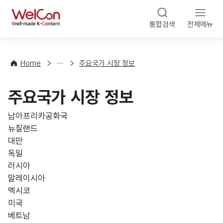
본문 바로가기
WelCon
통합검색
전체메뉴
해
외
동
향
Home
주요국가 시장 정보
·
통
주요국가 시장 정보
계
남아프리카공화국
뉴질랜드
대만
독일
러시아
말레이시아
멕시코
미국
베트남