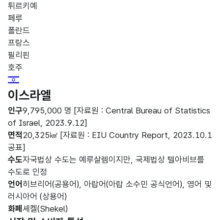
튀르키예
페루
폴란드
프랑스
필리핀
호주
Israel Flag
이스라엘
인구
9,795,000 명
[자료원 : Central Bureau of Statistics
of Israel, 2023.9.12]
면적
20,325㎢
[자료원 : EIU Country Report, 2023.10.1
공표]
수도
자국법상 수도는 예루살렘이지만, 국제법상 텔아비브를
수도로 인정
언어
히브리어(공용어), 아랍어(아랍 소수민 공식언어), 영어 및
러시아어 (상용어)
화폐
셰켈(Shekel)