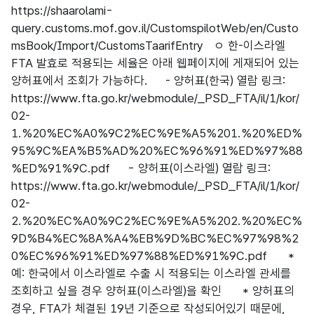
https://shaarolami-
query.customs.mof.gov.il/CustomspilotWeb/en/Custo
msBook/Import/CustomsTaarifEntry ㅇ 한-이스라엘
FTA 발효로 적용되는 세율은 아래 웹페이지에 게재되어 있는
양허표에서 조회가 가능하다. - 양허표(한국) 열람 링크:
https://www.fta.go.kr/webmodule/_PSD_FTA/il/1/kor/
02-
1.%20%EC%A0%9C2%EC%9E%A5%201.%20%ED%
95%9C%EA%B5%AD%20%EC%96%91%ED%97%88
%ED%91%9C.pdf - 양허표(이스라엘) 열람 링크:
https://www.fta.go.kr/webmodule/_PSD_FTA/il/1/kor/
02-
2.%20%EC%A0%9C2%EC%9E%A5%202.%20%EC%
9D%B4%EC%8A%A4%EB%9D%BC%EC%97%98%2
0%EC%96%91%ED%97%88%ED%91%9C.pdf *
예: 한국에서 이스라엘로 수출 시 적용되는 이스라엘 관세를
조회하고 싶을 경우 양허표(이스라엘)을 확인 * 양허표의
경우, FTA가 체결된 19년 기준으로 작성되어있기 때문에,