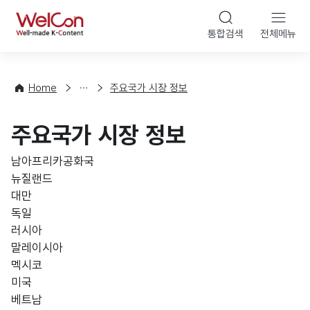
본문 바로가기
WelCon
통합검색
전체메뉴
해
외
동
향
Home
주요국가 시장 정보
·
통
주요국가 시장 정보
계
남아프리카공화국
뉴질랜드
대만
독일
러시아
말레이시아
멕시코
미국
베트남