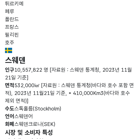
튀르키예
페루
폴란드
프랑스
필리핀
호주
Sweden Flag
스웨덴
인구
10,557,822 명
[자료원 : 스웨덴 통계청, 2023년 11월
21일 기준]
면적
532,000㎢
[자료원 : 스웨덴 통계청(바다와 호수 포함 면
적), 2023년 11월21일 기준, * 410,000Km3(바다와 호수
제외 면적)]
수도
스톡홀름(Stockholm)
언어
스웨덴어
화폐
스웨덴크로나(SEK)
시장 및 소비자 특성