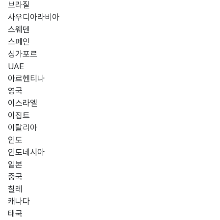
브라질
사우디아라비아
스웨덴
스페인
싱가포르
UAE
아르헨티나
영국
이스라엘
이집트
이탈리아
인도
인도네시아
일본
중국
칠레
캐나다
태국