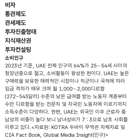
비자
통관제도
관세제도
투자진출형태
지식재산권
투자컨설팅
시장 및 소비자 특성
소비인구
2023년 기준, UAE 전체 인구의 64%가 25∼54세 사이의
청장년층으로 젊고, 소비활동이 왕성한 편이다. UAE는 높은
구매력을 보유한 매력적인 시장이나 직군이나 국적에 따라
임금 격차가 매우 크며 월 1,000∼2,000디르함
(272~545달러) 수준의 낮은 급여를 받는 노동자 계층부터
수만 디르함을 받는 전문직 및 자국민 노동자에 이르기까지
소득수준이 다양하다. 한편, UAE는 외국인 이주 근로자 중
남성의 비중이 높다 보니 남녀성비가 7 : 3으로 남초 사회를
이루고 있다.<자료원: KOTRA 두바이 무역관 자체자료 및
CIA Fact Book, Global Media Insight(인구)>