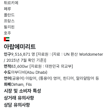
튀르키예
페루
폴란드
프랑스
필리핀
호주
United Arab Emirates Flag
아랍에미리트
인구
9,516,871 명
[자료원 : (자료 : UN 환산 Worldometer
/ 2023년 7월 확인 기준)]
면적
83,600㎢
[자료원 : 대한민국 외교부]
수도
아부다비(Abu Dhabi)
언어
(공용어) 아랍어, (통용어) 영어, 힌디어, 말라얄람어 등
화폐
Dirham, Fils
선택됨
시장 및 소비자 특성
상거래 유의사항
상담 유의사항