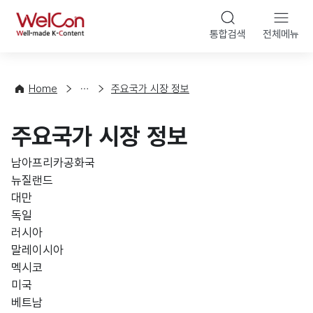
본문 바로가기
WelCon
통합검색
전체메뉴
해
외
동
향
Home
주요국가 시장 정보
·
통
주요국가 시장 정보
계
남아프리카공화국
뉴질랜드
대만
독일
러시아
말레이시아
멕시코
미국
베트남