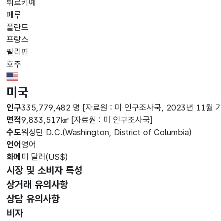
튀르키예
페루
폴란드
프랑스
필리핀
호주
United States Minor Outlying Islands Flag
미국
인구
335,779,482 명
[자료원 : 미 인구조사국, 2023년 11월 
면적
9,833,517㎢
[자료원 : 미 인구조사국]
수도
워싱턴 D.C.(Washington, District of Columbia)
언어
영어
화폐
미 달러(US$)
시장 및 소비자 특성
상거래 유의사항
상담 유의사항
비자