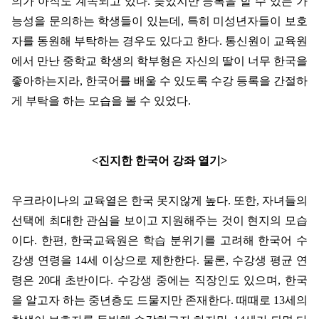
의가 아직도 계속되고 있다
.
늦었지만 등록을 할 수 있는 가
능성을 문의하는 학생들이 있는데
,
특히 미성년자들이 보호
자를 동원해 부탁하는 경우도 있다고 한다
.
통신원이 교육원
에서 만난 중학교 학생의 학부형은 자신의 딸이 너무 한국을
좋아하는지라
,
한국어를 배울 수 있도록 수강 등록을 간절하
게 부탁을 하는 모습을 볼 수 있었다
.
<
진지한 한국어 강좌 열기
>
우크라이나의 교육열은 한국 못지않게 높다
.
또한
,
자녀들의
선택에 최대한 관심을 보이고 지원해주는 것이 현지의 모습
이다
.
한편
,
한국교육원은 학습 분위기를 고려해 한국어 수
강생 연령을
14
세 이상으로 제한한다
.
물론
,
수강생 평균 연
령은
20
대 초반이다
.
수강생 중에는 직장인도 있으며
,
한국
을 알고자 하는 중년층도 드물지만 존재한다
.
때때로
13
세의