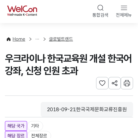
본문 바로가기
WelCon
통합검색
전체메뉴
해
외
동
향
Home
글로벌트렌드
·
통
우크라이나 한국교육원 개설 한국어
계
강좌, 신청 인원 초과
관심사 등록하기
URL 공유하
인쇄
2018-09-21
한국국제문화교류진흥원
등록일
수집기관
해당 국가
기타
해당 장르
전체장르