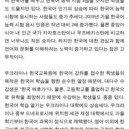
서 한국어를 배우고 한국어 능력 시험
4
급을 소지한 학생들
도 드물지만 있다
.
한국어 인기의 상승에 따라 한국어 능력
시험에 응시하는 사람들도 증가 추세다
. 2018
년 가을 한국어
능력 시험 응시 인원은 작년 대비
2
배 증가했다
.
물론 중앙아
시아 내 인근 국가 카자흐스탄이나 우즈베키스탄에 비교하
면 너무나도 적은 숫자다
.
하지만 한국에 대한 관심과 함께
언어와 문화를 이해하려는 노력이 증가하고 있다는 점은 고
무적이다
.
우크라이나 한국교육원에 한국어 강좌를 접수한 학생들의
목적은 한국어 학습을 향한 순수한 열정 때문며
,
대다수 수
강생은
‘
한국 애호가
’
다
.
물론
,
고등학교를 졸업하고 한국으
로 유학을 희망하기 때문에 수강하는 학생들도 종종 있다
.
한국어 학습 열기는 우크라이나 대학에도 상승세다
.
우크라
이나 중부 드네프로시에 위치한 세관 재정 대학에서도 가을
학기부터 한국어 과목이 정식으로 채택됐다
.
영어 이외에 한