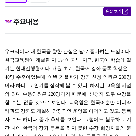
원문보기
주요내용
우크라이나 내 한국을 향한 관심은 날로 증가하는 느낌이다
.
한국교육원이 개설된 지
1
년이 지난 지금
,
한국어 학습에 열
기는 현재진행형이다
.
개원 초기
,
한국어 강좌 등록 학생은
1
40
명 수준이었는데
,
이번 가을학기 강좌 신청 인원은
230
명
이라 하니
,
그 인기를 짐작해 볼 수 있다
.
하지만 교육원 시설
의 최대 수용인원은
220
명이기 때문에
,
신청자 모두 수강을
할 수는 없을 것으로 보인다
.
교육원은 한국어뿐만 아니라
태권도 강좌도 개설해 안정적인 운영을 이어가고 있고
,
등록
자 수도 해마다 증가 추세를 보인다
.
그럼에도 불구하고 기
간 내에 한국어 강좌 등록을 하지 못한 수강 희망자들의 문