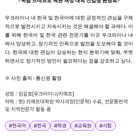
<
국립 드네프로 세관 재정 대학 신입생 환영회
>
우크라이나 내 한국 및 한국어에 대한 긍정적인 관심을 구체
적으로 발전시키고 지속시키는 것은 해결해야 할 과제다
.
이
를 위해 한국어 및 한국 관련 전문가를 이곳 우크라이나 내
에서 양성하고
,
장기적인 안목으로 발전을 도모해야 할 것이
다
.
한국에 대한 관심이 상승하는 현지 분위기에 맞춰
,
뚜렷
하면서도 장기적인 방안이 필요하다는 점을 강조하고 싶다
.
※
사진 출처
:
통신원 촬영
성명 : 임길호[우크라이나/키예프]
약력 : 현) 키예프대학원 박사과정(인문학) 수료, 전문통번역
및 지역전문가 활동 중
태그
#
한국어
#
한국
#
학생
#
교육원
#
시험