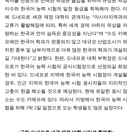
국어를 전공으로 선택한 학생은 졸업을 위하여 규정된 학점
이수와 한국어 능력 시험의 일정 등급을 취득해야 한다
.
이
에 드네프로 세관 재정 대학의 관계자는
“
아시아지역과의
교류가 활발해짐에 따라
,
특히 세계 경제
10
위의 위상을 자
랑하는 한국과 언어 습득은 중요성을 지닌다
”
며
“
수도 키예
프에만 한국어 학과가 편중되지 않고 대규모 산업도시가 위
치한 중부 및 남부지역으로 더욱 많은 한국어 학과가 개설되
길 기대한다
”
고 밝혔다
.
한편
,
드네프로 대학 부학장은 드네
프로가 한국어 능력 시험의 공식시험장으로 선정되길 희망
한 바 있다
.
드네프로 지역에 한국어 능력 시험장이 개설될
경우
,
인근 지역의 한국어 능력 시험 응시자들의 지리적인
고충이 한결 해소될 것으로 예상된다
.
현재 유일한 응시 장
소는 수도 키예프에 있다
.
따라서 지방에서 한국어 능력 시
험을 위해
1
박
2
일 일정으로 오는 학생들도 많은 실정이다
.