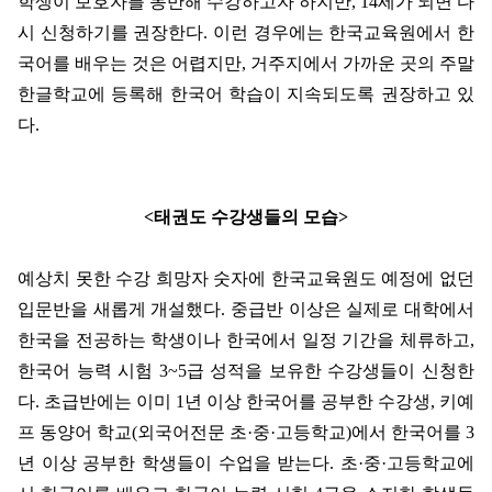
학생이 보호자를 동반해 수강하고자 하지만
, 14
세가 되면 다
시 신청하기를 권장한다
.
이런 경우에는 한국교육원에서 한
국어를 배우는 것은 어렵지만
,
거주지에서 가까운 곳의 주말
한글학교에 등록해 한국어 학습이 지속되도록 권장하고 있
다
.
<
태권도 수강생들의 모습
>
예상치 못한 수강 희망자 숫자에 한국교육원도 예정에 없던
입문반을 새롭게 개설했다
.
중급반 이상은 실제로 대학에서
한국을 전공하는 학생이나 한국에서 일정 기간을 체류하고
,
한국어 능력 시험
3~5
급 성적을 보유한 수강생들이 신청한
다
.
초급반에는 이미
1
년 이상 한국어를 공부한 수강생
,
키예
프 동양어 학교
(
외국어전문 초
·
중
·
고등학교
)
에서 한국어를
3
년 이상 공부한 학생들이 수업을 받는다
.
초
·
중
·
고등학교에