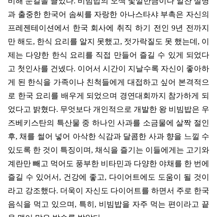
비해 눈길을 끌었다
.
비빔밥의 오색 빛깔만큼이나 알찬 설명
과 출중한 한국어 솜씨를 자랑한 아나스타샤 부촉은 자신의
프레젠테이션에서 한국 회사에 취직 하기 전인
9
년 전까지
만 해도
,
한식 요리를 알지 못했고
,
젓가락질도 못 했는데
,
이
제는 다양한 한식 요리를 직접 만들어 즐길 수 있게 되었다
고 첫인사를 건넸다
.
이어서 시간이 지날수록 자신이 좋아하
게 된 한식을 가족이나 친척들에게 대접하고 싶어 본격적으
로 한국 요리를 배우게 되었으며 경연대회까지 참가하게 되
었다고 밝혔다
.
무엇보다 개인적으로 개발한 왕 비빔밥은 우
즈베키스탄의 특산물 중 하나인 사과를 소금물에 살짝 절인
후
,
채를 썰어 넣어 아삭한 식감과 달콤한 사과 향을 느낄 수
있도록 한 것이 특징이며
,
채식을 즐기는 이들에게는 고기와
계란만 빼고 먹어도 풍부한 비타민과 다양한 야채를 한 번에
즐길 수 있어서
,
건강에 좋고
,
다이어트에도 도움이 될 것이
라고 강조했다
.
더욱이 자신도 다이어트를 하면서 주로 한국
음식을 먹고 있으며
,
특히
,
비빔밥을 자주 먹는 편이라고 끝