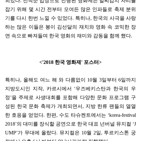
되었다
.
선착순 입장으로 진행된 영화제는 일찌감치 자리를
잡기 위해 몇 시간 전부터 모여든 많은 인파들로 축제 분위
기를 다시 한번 느낄 수 있었다
.
특히나
,
한국의 사극을 사랑
하는 많은 이들은 봉이 김선달의 재치와 영화 속 코믹한 장
면 속으로 빠져들며 한국 영화의 재미와 감동을 함께 했다
.
<'2018
한국 영화제
'
포스터
>
특히나
,
올해도 여느 해 와 다름없이
10
월
3
일부터
6
일까지
지방도시인 지작
,
카르시에서
‘
우즈베키스탄과 한국의 우
정
’
을 주제로 사생대회를 포함해 다양한 문화 프로그램 구
성된 한국 문화 축제가 개최되면서
,
지방 한류 팬들의 열열
한 호응을 얻었다
.
한편
,
수도 타슈켄트에서는
‘korea-festival
2018’
의 대미를 장식할 공연으로 한국 대표 넌버널 뮤지컬
‘J
UMP’
가 무대에 올랐다
.
뮤지컬은
10
월
2
일
,
투르키스톤 궁