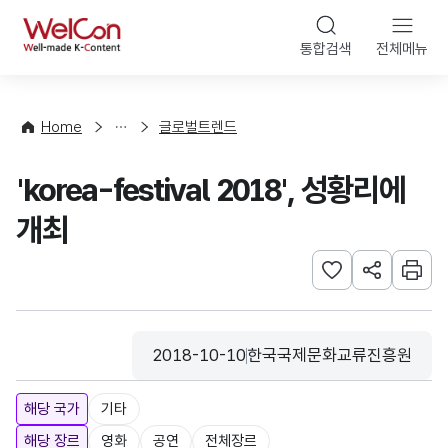
본문 바로가기
WelCon
통합검색
전체메뉴
해
외
동
향
Home
글로벌트렌드
·
통
'korea-festival 2018', 성황리에
계
개최
관심사 등록하기
URL 공유하
인쇄
2018-10-10
한국국제문화교류진흥원
등록일
수집기관
해당 국가
기타
해당 장르
영화
공연
전체장르