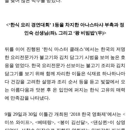
을 맺어 많은 박수를 받았다
.
<‘
한식 요리 경연대회
’ 1
등을 차지한 아나스타샤 부촉과 정
인숙 선생님
(
좌
),
그리고
‘
왕 비빔밥
’(
우
)>
뒤를 이어 진행된
‘
한식 마스터 클래스
’
에서는 한국의 저명
한 요리전문가가 불고기와 김치 담그기 시범을 보여 높은 호
응을 얻었다
.
한국 요리전문가 선보이는 불고기 조리와 김치
담그기를 보기 위해 함께 자리한 이들은 식재료 하나하나마
다 건강을 고려한 설명과 조리 순서 등을 듣고 빛깔에서 오
는 아름다움과 맛본 후 온 입안에 퍼지는 한식 고유의 매력
에 만족감을 나타냈다
.
9
월
29
일과
30
일 이틀간 개최된
‘2018
한국 영화제
’
에서는
<
미쓰 와이프
>, <
베테랑
>, <
봉이 김선달
>, <
댄싱퀸
>
이 상영