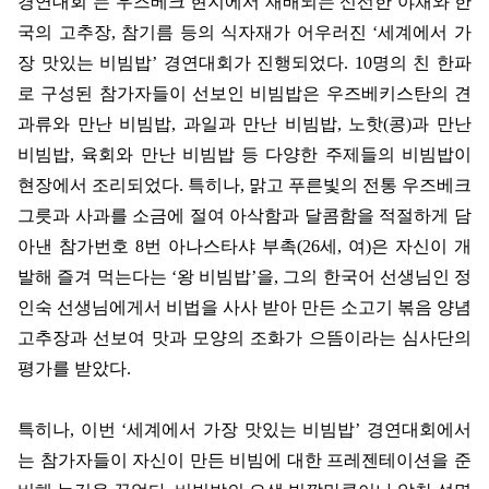
경연대회
’
는 우즈베크 현지에서 재배되는 신선한 야채와 한
국의 고추장
,
참기름 등의 식자재가 어우러진
‘
세계에서 가
장 맛있는 비빔밥
’
경연대회가 진행되었다
. 10
명의 친 한파
로 구성된 참가자들이 선보인 비빔밥은 우즈베키스탄의 견
과류와 만난 비빔밥
,
과일과 만난 비빔밥
,
노핫
(
콩
)
과 만난
비빔밥
,
육회와 만난 비빔밥 등 다양한 주제들의 비빔밥이
현장에서 조리되었다
.
특히나
,
맑고 푸른빛의 전통 우즈베크
그릇과 사과를 소금에 절여 아삭함과 달콤함을 적절하게 담
아낸 참가번호
8
번 아나스타샤 부촉
(26
세
,
여
)
은 자신이 개
발해 즐겨 먹는다는
‘
왕 비빔밥
’
을
,
그의 한국어 선생님인 정
인숙 선생님에게서 비법을 사사 받아 만든 소고기 볶음 양념
고추장과 선보여 맛과 모양의 조화가 으뜸이라는 심사단의
평가를 받았다
.
특히나
,
이번
‘
세계에서 가장 맛있는 비빔밥
’
경연대회에서
는 참가자들이 자신이 만든 비빔에 대한 프레젠테이션을 준