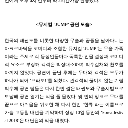
전에서 오후
6
시 반부터 약
2
시간가량 진행됐다
.
<
뮤지컬
‘JUMP’
공연 모습
>
한국의 태권도를 비롯한 다양한 무술과 공중을 날아다니는
아크로바틱을 코미디와 조합한 뮤지컬
‘JUMP’
는 무술 가족
이라는 주제로 각 등장인물마다 독특한 인물 설정과 코미디
적 요소로 부장해 객석은 박장대소하며 박수갈채와 환호를
아끼지 않았다
.
공연이 끝난 후에는 무대와 객석은 모두가
하나가 되어
‘
브라보
!’
를 외쳤다
.
관객석의 끊이지 않는 기립
박수에 공연 팀들은 다시 한번 짧은 태권도와 무술시범으로
보답해 공연 열기는 식을 줄 몰랐다
.
몇 번의 앙코르 무대를
끝으로 아쉬움을 뒤로한 채 다시 한번
‘
한류
’
라는 이름으로
가슴 고동칠 내년을 기약하며 장장
10
일 동안의
‘korea-festiv
al 2018’
은 대단원의 막을 내렸다
.