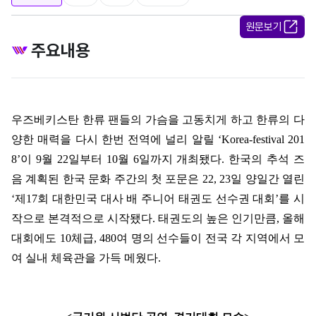
원문보기
주요내용
우즈베키스탄 한류 팬들의 가슴을 고동치게 하고 한류의 다
양한 매력을 다시 한번 전역에 널리 알릴
‘Korea-festival 201
8’
이
9
월
22
일부터
10
월
6
일까지 개최됐다
.
한국의 추석 즈
음 계획된 한국 문화 주간의 첫 포문은
22, 23
일 양일간 열린
‘
제
17
회 대한민국 대사 배 주니어 태권도 선수권 대회
’
를 시
작으로 본격적으로 시작됐다
.
태권도의 높은 인기만큼
,
올해
대회에도
10
체급
, 480
여 명의 선수들이 전국 각 지역에서 모
여 실내 체육관을 가득 메웠다
.