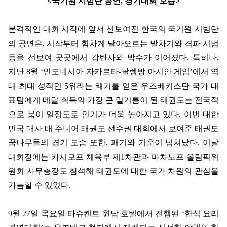
<
국기원 시범단 공연
,
경기대회 모습
>
본격적인 대회 시작에 앞서 선보여진 한국의 국기원 시범단
의 공연은
,
시작부터 힘차게 날아오르는 발차기와 격파 시범
등을 선보여 곳곳에서 감탄사와 박수가 이어졌다
.
특히나
,
지난
8
월
‘
인도네시아 자카르타
-
팔렘방 아시안 게임
’
에서 역
대 최대 성적인
5
위라는 쾌거를 얻은 우즈베키스탄 국가 대
표팀에게 메달 획득의 가장 큰 밑거름이 된 태권도는 전국적
으로 붐이 일정도로 인기가 더욱 높아지고 있다
.
이번 대한
민국 대사 배 주니어 태권도 선수권 대회에서 보여준 태권도
꿈나무들의 경기 모습 또한
,
패기와 기운이 넘쳐났다
.
이날
대회장에는 카시모프 체육부 제
1
차관과 마차노프 올림픽위
원회 사무총장도 참석해 태권도에 대한 국가 차원의 관심을
가늠할 수 있었다
.
9
월
27
일 목요일 타슈켄트 윈담 호텔에서 진행된
‘
한식 요리