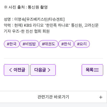
※
사진 출처
:
통신원 촬영
성명 : 이명숙[우즈베키스탄/타슈겐트]
약력 : 현재) KBS 라디오 '한민족 하나로' 통신원, 고려신문
기자 우즈-한 친선 협회 회원
태그
#
한국
#
비빔밥
#
태권도
#
한식
#
요리
이전글
다음글
목록
관련기관 바로가기