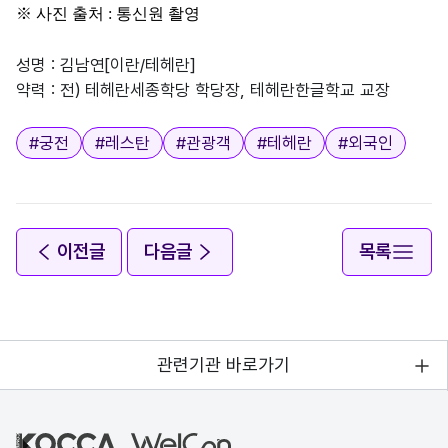
※
사진 출처
:
통신원 촬영
성명 : 김남연[이란/테헤란]
약력 : 전) 테헤란세종학당 학당장, 테헤란한글학교 교장
태그
#
궁전
#
레스탄
#
관광객
#
테헤란
#
외국인
이전글
다음글
목록
관련기관 바로가기