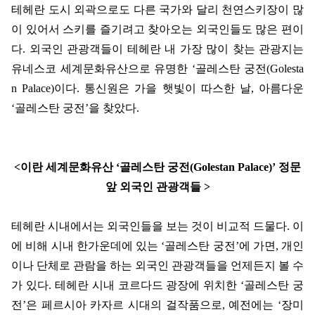
테헤란 도시 외곽으로도 다른 국가와 달리 천연스키장이 많
이 있어서 스키를 즐기려고 찾아오는 외국인들도 많은 편이
다
.
외국인 관광객들이 테헤란 내 가장 많이 찾는 관광지는
유네스코 세계문화유산으로 유명한
‘
골레스탄 궁전
(Golesta
n Palace)
이다
.
통신원은 가을 햇빛이 따스한 날
,
아름다운
‘
골레스탄 궁전
’
을 찾았다
.
<
이란 세계문화유산
‘
골레스탄 궁전
(Golestan Palace)’
정문
앞 외국인 관광객들
>
테헤란 시내에서는 외국인들을 보는 것이 비교적 드물다
.
이
에 비해 시내 한가운데에 있는
‘
골레스탄 궁전
’
에 가면
,
개인
이나 단체로 관람을 하는 외국인 관광객들을 언제든지 볼 수
가 있다
.
테헤란 시내 코르다드 광장에 위치한
‘
골레스탄 궁
전
’
은 페르시아 카자르 시대의 걸작품으로
,
예전에는
‘
장미