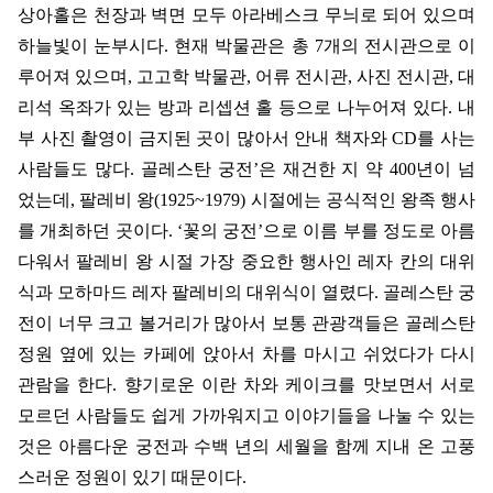
상아홀은 천장과 벽면 모두 아라베스크 무늬로 되어 있으며
하늘빛이 눈부시다
.
현재 박물관은 총
7
개의 전시관으로 이
루어져 있으며
,
고고학 박물관
,
어류 전시관
,
사진 전시관
,
대
리석 옥좌가 있는 방과 리셉션 홀 등으로 나누어져 있다
.
내
부 사진 촬영이 금지된 곳이 많아서 안내 책자와
CD
를 사는
사람들도 많다
.
골레스탄 궁전
’
은 재건한 지 약
400
년이 넘
었는데
,
팔레비 왕
(1925~1979)
시절에는 공식적인 왕족 행사
를 개최하던 곳이다
. ‘
꽃의 궁전
’
으로 이름 부를 정도로 아름
다워서 팔레비 왕 시절 가장 중요한 행사인 레자 칸의 대위
식과 모하마드 레자 팔레비의 대위식이 열렸다
.
골레스탄 궁
전이 너무 크고 볼거리가 많아서 보통 관광객들은 골레스탄
정원 옆에 있는 카페에 앉아서 차를 마시고 쉬었다가 다시
관람을 한다
.
향기로운 이란 차와 케이크를 맛보면서 서로
모르던 사람들도 쉽게 가까워지고 이야기들을 나눌 수 있는
것은 아름다운 궁전과 수백 년의 세월을 함께 지내 온 고풍
스러운 정원이 있기 때문이다
.