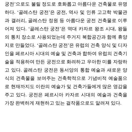
궁전
’
으로도 불릴 정도로 호화롭고 아름다운 건축물로 유명
하다
. ‘
골레스탄 궁전
’
은 궁전
,
역사 및 인류 고고학 박물관
과 갤러리
,
골레스탄 정원 등 아름다운 궁전 건축물로 이루
어져 있다
. ‘
골레스탄 궁전
’
은 역대 카자르 왕조 시대
,
왕들
의 통치 장소로 사용되었는데 주거지 복합공간과 함께 휴양
지로 만들었다
. ‘
골레스탄 궁전
’
은 유럽의 건축 양식 및 디자
인을 페르시아 시대의 예술 및 건축과 합하여 유럽의 건축기
술을 적용하여 만든 궁전으로 화려하고 우아한 미를 자랑하
고 있다
.
골레스탄 궁전은 동서양의 통합 예술과 새로운 양
식의 건축물을 보여주는 건축학적으로 기념비적 예술품으
로 현재까지도 이란의 예술가 및 건축가들에게 많은 영감을
주고 있다
.
궁전은 페르시아 카자르 시대의 예술과 건축을
가장 완벽하게 재현하고 있는 걸작품으로도 알려져 있다
.