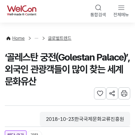
본문 바로가기
WelCon
통합검색
전체메뉴
해
외
동
향
Home
글로벌트렌드
·
통
‘골레스탄 궁전(Golestan Palace)’,
계
외국인 관광객들이 많이 찾는 세계
문화유산
관심사 등록하기
URL 공유하
인쇄
2018-10-23
한국국제문화교류진흥원
등록일
수집기관