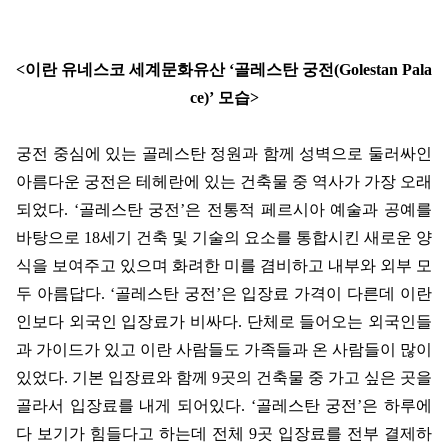
<
이란 유네스코 세계문화유산
‘
골레스탄 궁전
(Golestan Pala
ce)’
모습
>
궁전 중심에 있는 골레스탄 정원과 함께 성벽으로 둘러싸인
아름다운 궁전은 테헤란에 있는 건축물 중 역사가 가장 오래
되었다
. ‘
골레스탄 궁전
’
은 전통적 페르시아 예술과 공예를
바탕으로
18
세기 건축 및 기술의 요소를 통합시킨 새로운 양
식을 보여주고 있으며 화려한 미를 겸비하고 내부와 외부 모
두 아름답다
. ‘
골레스탄 궁전
’
은 입장료 가격이 다른데 이란
인보다 외국인 입장료가 비싸다
.
단체로 들어오는 외국인들
과 가이드가 있고 이란 사람들도 가족들과 온 사람들이 많이
있었다
.
기본 입장료와 함께
9
곳의 건축물 중 가고 싶은 곳을
골라서 입장료를 내게 되어있다
. ‘
골레스탄 궁전
’
은 하루에
다 보기가 힘들다고 하는데 전체
9
곳 입장료를 전부 결제하