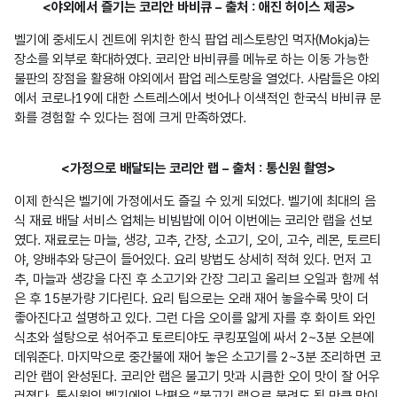
<야외에서 즐기는 코리안 바비큐 – 출처 : 애진 허이스 제공>
벨기에 중세도시 겐트에 위치한 한식 팝업 레스토랑인 먹자(Mokja)는 
장소를 외부로 확대하였다. 코리안 바비큐를 메뉴로 하는 이동 가능한 
불판의 장점을 활용해 야외에서 팝업 레스토랑을 열었다. 사람들은 야외
에서 코로나19에 대한 스트레스에서 벗어나 이색적인 한국식 바비큐 문
화를 경험할 수 있다는 점에 크게 만족하였다.
<가정으로 배달되는 코리안 랩 – 출처 : 통신원 촬영>
이제 한식은 벨기에 가정에서도 즐길 수 있게 되었다. 벨기에 최대의 음
식 재료 배달 서비스 업체는 비빔밥에 이어 이번에는 코리안 랩을 선보
였다. 재료로는 마늘, 생강, 고추, 간장, 소고기, 오이, 고수, 레몬, 토르티
야, 양배추와 당근이 들어있다. 요리 방법도 상세히 적혀 있다. 먼저 고
추, 마늘과 생강을 다진 후 소고기와 간장 그리고 올리브 오일과 함께 섞
은 후 15분가량 기다린다. 요리 팁으로는 오래 재어 놓을수록 맛이 더 
좋아진다고 설명하고 있다. 그런 다음 오이를 얇게 자를 후 화이트 와인 
식초와 설탕으로 섞어주고 토르티야도 쿠킹포일에 싸서 2~3분 오븐에 
데워준다. 마지막으로 중간불에 재어 놓은 소고기를 2~3분 조리하면 코
리안 랩이 완성된다. 코리안 랩은 불고기 맛과 시큼한 오이 맛이 잘 어우
러졌다. 통신원의 벨기에인 남편은 “불고기 랩으로 불려도 될 만큼 맛이 