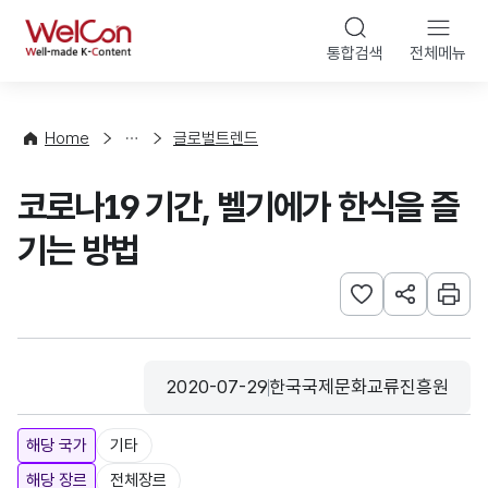
본문 바로가기
WelCon
통합검색
전체메뉴
해
외
동
향
Home
글로벌트렌드
·
통
코로나19 기간, 벨기에가 한식을 즐
계
기는 방법
관심사 등록하기
URL 공유하
인쇄
2020-07-29
한국국제문화교류진흥원
등록일
수집기관
해당 국가
기타
해당 장르
전체장르