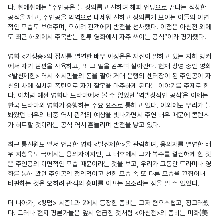
다. 취에취에는 “주인공은 늘 정의롭고 선하며 해피 엔딩으로 끝나는 식상한 
공식을 깨고, 주인공을 악역으로 내세워 선하고 정의롭게 보이는 이들의 이면
적인 모습도 보여주며, 오히려 관객에게 반전을 선사했다. 이점은 아신전 외에
도 최근 해외에서 주목받는 한류 영화에서 자주 쓰이는 공식”이라 평가했다.

영화 <기생충>의 집사를 열연한 배우 이정은은 자신이 일하고 있는 지하 벙커
에서 자기 남편을 사육하고, 또 그 일을 감추며 살아간다. 현재 상영 중인 영화 
<발신제한> 역시 소시민들의 돈을 팔아 거대 은행의 센터장이 된 주인공이 자
신의 차에 설치된 폭탄으로 자기 잘못을 마주하게 된다는 이야기를 주제로 한
다. 이처럼 예전 영화나 드라마에서 볼 수 없었던 ‘역발상적인 공식’은 이제는 
한국 드라마와 영화가 흥행하는 주요 요소로 통하고 있다. 이외에도 우리가 늘 
봐왔던 배우의 비중 역시 관객의 예상을 빗나가면서 주연 배우 때문에 콘텐츠
가 히트할 것이라는 공식 역시 흔들리며 반전을 낳고 있다.

최근 통신원도 앞서 언급한 영화 <발신제한>을 관람하며, 용의자를 열연한 배
우 지창욱도 극에서는 용의자이지만, 그 배후에서 그가 복수를 결심하게 한 것
은 주인공의 이면적인 모습 때문이라는 것을 보고, 우리가 그동안 드라마나 영
화를 통해 봤던 주인공의 정의적이고 선한 모습 속 또 다른 모습을 끄집어내 
비판하는 것은 오히려 관객의 흥미를 이끄는 요소라는 점을 알 수 있었다.

더 나아가, <킹덤> 시즌1과 2에서 등장한 좀비는 그저 혐오스럽고, 징그러웠
다. 그러나 현지 평론가들은 앞서 언급한 것처럼 <아신전>의 좀비는 미화(美