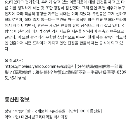
化)되었다고 평가한다. 우리가 알고 있는 아름다움에 대한 편견을 깨고 또 다
른 미를 생각하게 하는 것 또한 굉장히 참신했다. 그저 출연 주연 배우가 누구
인지에 따라 작품의 흥행을 가르는 시대는 이미 지났다. 주인공은 그저 선하고 
정의로우며, 절대 죽지 않는다는 편견을 깨는 공식도 최근 한류 영화와 드라마
에서 자주 비치면서, 반전은 새로운 한류의 유행 공식으로 자리 잡고 있다. <
킹덤: 아신전>의 마지막 장면 역시 새로운 시즌을 암시하며 추측과 여운으로 
끝난다. 이 또한 관객에게 무한한 상상력으로 마무리 짓게 하는 감독의 의도적
인 연출마저 시즌 드라마가 가지고 있던 단점을 한둘씩 깨는 공식이 되고 있
다.

※ 참고자료

https://movies.yahoo.com/news/影評┃好的結局如何解救一部電
影？《屍戰朝鮮：雅信傳》全智賢出場時間不到一半卻超級重要-0309
통신원 정보
성명 : 박동비[한국국제문화교류진흥원 대만/타이베이 통신원]

약력 : 현) 대만사범교육대학원 박사과정
