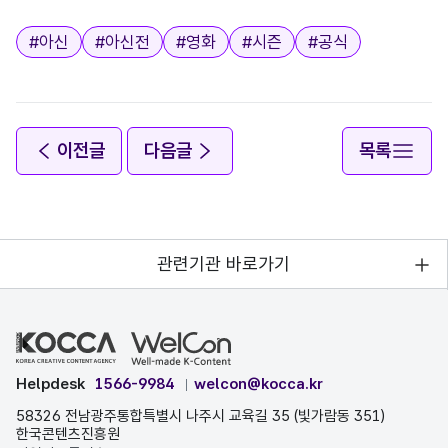
태그
#
아신
#
아신전
#
영화
#
시즌
#
공식
이전글
다음글
목록
관련기관 바로가기
Helpdesk
1566-9984
welcon@kocca.kr
58326 전남광주통합특별시 나주시 교육길 35 (빛가람동 351)
한국콘텐츠진흥원