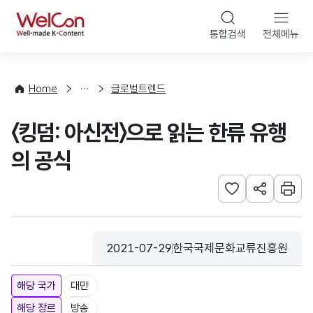
본문 바로가기
WelCon
통합검색
전체메뉴
해
외
동
향
Home
글로벌트렌드
·
통
〈킹덤: 아신전〉으로 읽는 한류 유행
계
의 공식
관심사 등록하기
URL 공유하
인쇄
2021-07-29
한국국제문화교류진흥원
등록일
수집기관
해당 국가
대만
해당 장르
방송