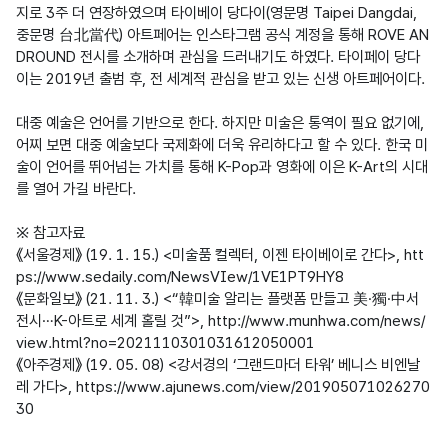
지로 3주 더 연장하였으며 타이베이 당다이(영문명 Taipei Dangdai, 
중문명 台北當代) 아트페어는 인스타그램 공식 계정을 통해 ROVE AN
DROUND 전시를 소개하며 관심을 드러내기도 하였다. 타이페이 당다
이는 2019년 출범 후, 전 세계적 관심을 받고 있는 신생 아트페어이다.

대중 예술은 언어를 기반으로 한다. 하지만 미술은 통역이 필요 없기에, 
어찌 보면 대중 예술보다 국제화에 더욱 유리하다고 할 수 있다. 한국 미
술이 언어를 뛰어넘는 가치를 통해 K-Pop과 영화에 이은 K-Art의 시대
를 열어 가길 바란다.

※ 참고자료

《서울경제》 (19. 1. 15.) <미술품 컬렉터, 이젠 타이베이로 간다>, htt
ps://www.sedaily.com/NewsVIew/1VE1PT9HY8

《문화일보》 (21. 11. 3.) <“韓미술 알리는 플랫폼 만들고 美·獨·中서 
전시…K-아트로 세계 홀릴 것”>, http://www.munhwa.com/news/
view.html?no=2021110301031612050001

《아주경제》 (19. 05. 08) <강서경의 ‘그랜드마더 타워’ 베니스 비엔날
레 가다>, https://www.ajunews.com/view/201905071026270