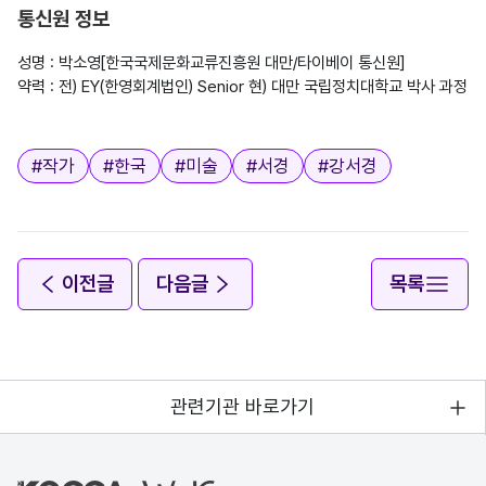
통신원 정보
성명 : 박소영[한국국제문화교류진흥원 대만/타이베이 통신원]

약력 : 전) EY(한영회계법인) Senior 현) 대만 국립정치대학교 박사 과정

태그
#
작가
#
한국
#
미술
#
서경
#
강서경
이전글
다음글
목록
관련기관 바로가기