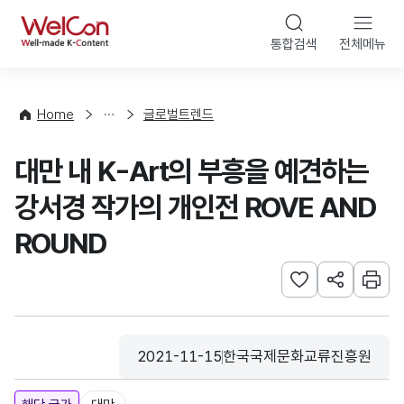
본문 바로가기
WelCon
통합검색
전체메뉴
해
외
동
향
Home
글로벌트렌드
·
통
대만 내 K-Art의 부흥을 예견하는
계
강서경 작가의 개인전 ROVE AND
ROUND
관심사 등록하기
URL 공유하
인쇄
2021-11-15
한국국제문화교류진흥원
등록일
수집기관