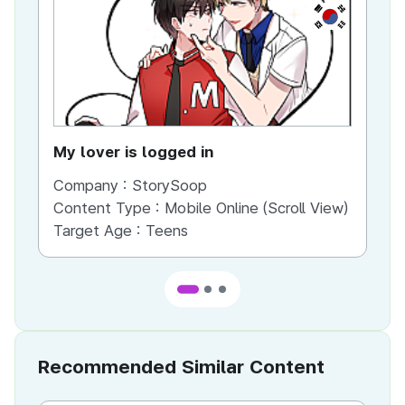
KR
My lover is logged in
Th
Company :
StorySoop
Co
Content Type :
Mobile Online (Scroll View)
Co
Target Age :
Teens
Ta
Recommended Similar Content