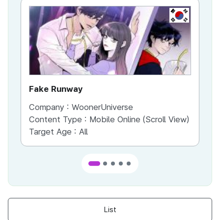
KR
Fake Runway
Th
Company :
WoonerUniverse
Co
Content Type :
Mobile Online (Scroll View)
Co
Target Age :
All
Ta
List