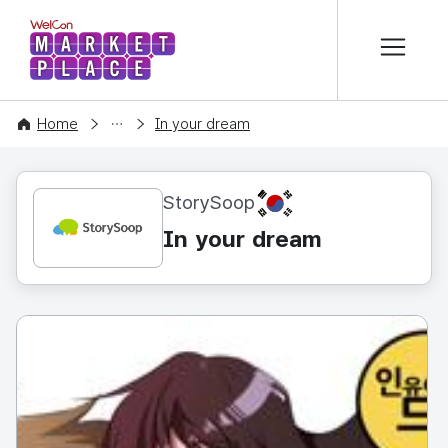
본문 바로가기
WelCon MARKETPLACE
CONTENT
Home
In your dream
KR
StorySoop
In your dream