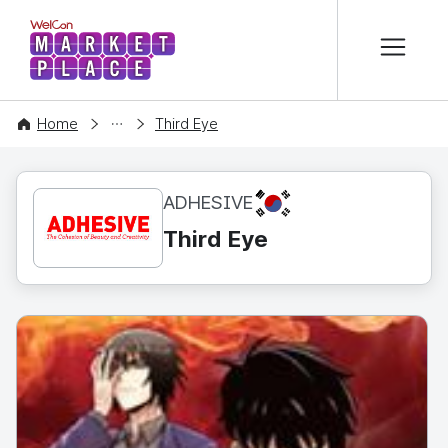
본문 바로가기
WelCon MARKETPLACE
CONTENT
Home
Third Eye
KR
ADHESIVE
Third Eye