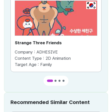
KR
Strange Three Friends
Ti
Company :
ADHESIVE
Co
Content Type :
2D Animation
Co
Target Age :
Family
Ta
Recommended Similar Content