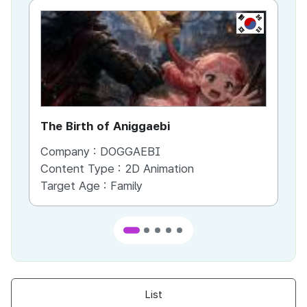
KR
The Birth of Aniggaebi
Ex
Company :
DOGGAEBI
Co
Content Type :
2D Animation
Co
Target Age :
Family
Ta
List