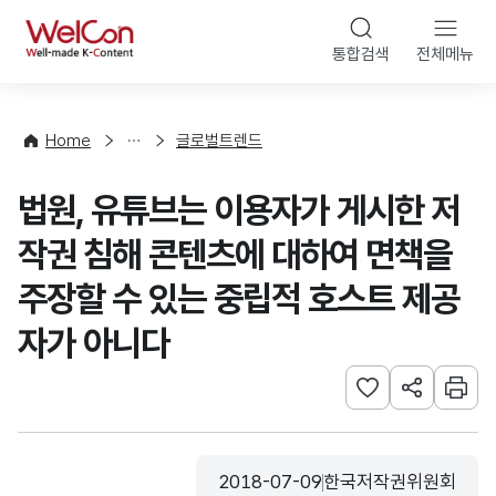
본문 바로가기
WelCon
통합검색
전체메뉴
해
외
동
향
Home
글로벌트렌드
·
통
법원, 유튜브는 이용자가 게시한 저
계
작권 침해 콘텐츠에 대하여 면책을
주장할 수 있는 중립적 호스트 제공
자가 아니다
관심사 등록하기
URL 공유하
인쇄
2018-07-09
한국저작권위원회
등록일
수집기관