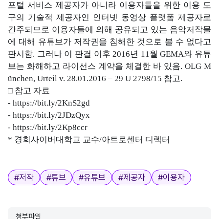
포털 서비스 제공자가 아니라 이용자들을 위한 이용 도
구의 기술적 제공자인 인터넷 동영상 플랫폼 제공자로
간주되므로 이용자들에 의해 공유되고 있는 음악저작물
에 대해 유튜브가 저작권을 침해한 것으로 볼 수 없다고
판시함. 그러나 이 판결 이후 2016년 11월 GEMA와 유튜
브는 화해하고 라이선스 계약을 체결한 바 있음. OLG M
ünchen, Urteil v. 28.01.2016 – 29 U 2798/15 참고.
□ 참고 자료
-
https://bit.ly/2KnS2gd
-
https://bit.ly/2JDzQyx
-
https://bit.ly/2Kp8ccr
* 경희사이버대학교 교수/아트로센터 디렉터
태그
#
저작
#
튜브
#
유튜브
#
제공자
#
이용자
첨부파일