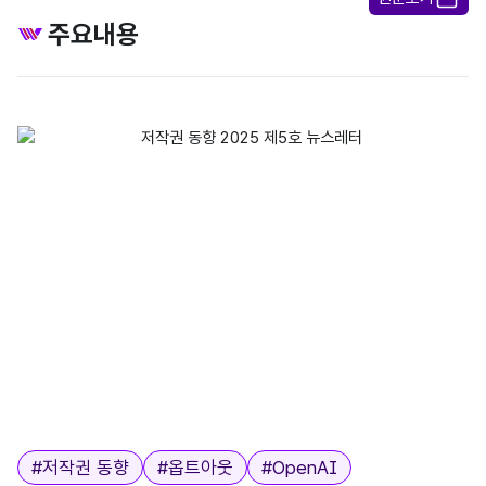
주요내용
2025 제5호/저작권 동향/•저작권 동향 이번 호에서는 주요 국가들의 판
태그
#
저작권 동향
#
옵트아웃
#
OpenAI