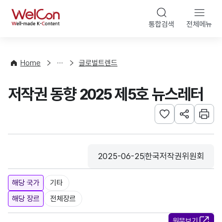
본문 바로가기
WelCon
통합검색
전체메뉴
해
외
동
향
Home
글로벌트렌드
·
통
저작권 동향 2025 제5호 뉴스레터
계
관심사 등록하기
URL 공유하
인쇄
2025-06-25
한국저작권위원회
등록일
수집기관
해당 국가
기타
해당 장르
전체장르
원문보기