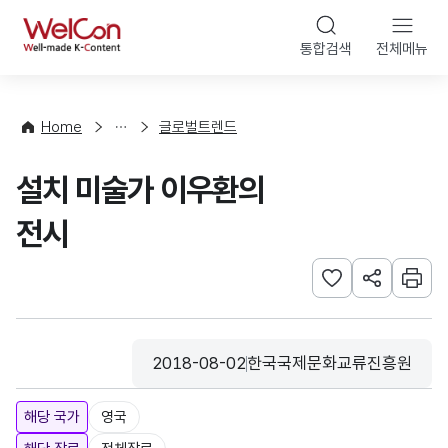
본문 바로가기
WelCon
통합검색
전체메뉴
해
외
동
향
Home
글로벌트렌드
·
통
설치 미술가 이우환의
계
전시
관심사 등록하기
URL 공유하
인쇄
2018-08-02
한국국제문화교류진흥원
등록일
수집기관
해당 국가
영국