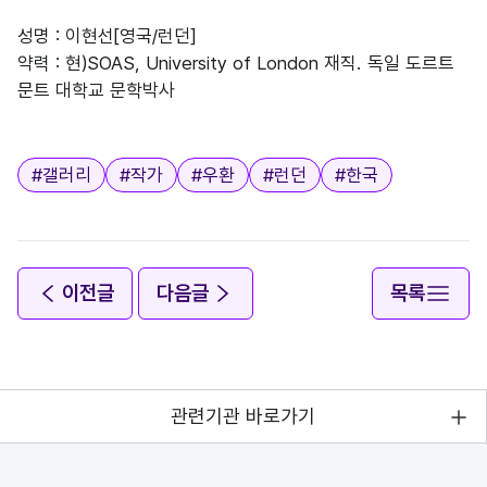
성명 : 이현선[영국/런던]
약력 : 현)SOAS, University of London 재직. 독일 도르트
문트 대학교 문학박사
태그
#
갤러리
#
작가
#
우환
#
런던
#
한국
이전글
다음글
목록
관련기관 바로가기