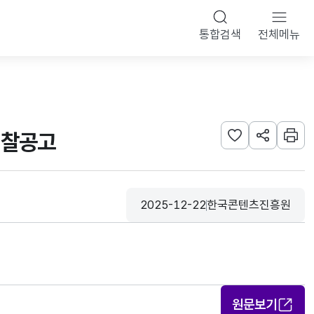
통합검색
전체메뉴
입찰공고
관심사 등록하기
URL 공유하
인쇄
2025-12-22
한국콘텐츠진흥원
등록일
수집기관
원문보기