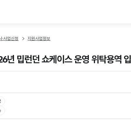
본문 바로가기
사·사업신청
지원사업정보
2026년 밉런던 쇼케이스 운영 위탁용역 
국
송