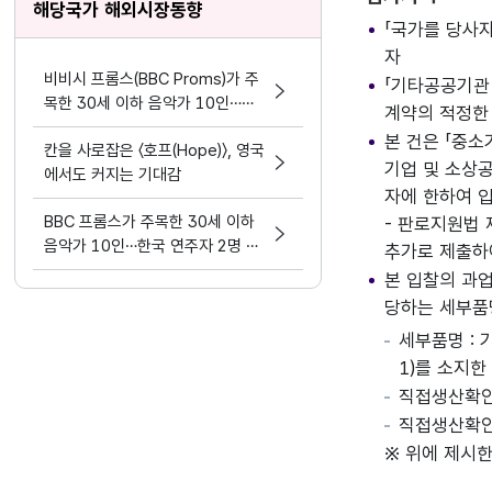
해당국가 해외시장동향
리
「국가를 당사
자
비비시 프롬스(BBC Proms)가 주
「기타공공기관 
목한 30세 이하 음악가 10인…한
계약의 적정한
국 연주자 2명 선정
본 건은 「중
칸을 사로잡은 〈호프(Hope)〉, 영국
기업 및 소상
에서도 커지는 기대감
자에 한하여 
BBC 프롬스가 주목한 30세 이하
- 판로지원법 
음악가 10인…한국 연주자 2명 선
추가로 제출하
정
본 입찰의 과업
당하는 세부품
세부품명 : 
1)를 소지한
직접생산확인
직접생산확인
※ 위에 제시