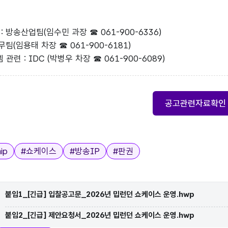
: 방송산업팀(임수민 과장 ☎ 061-900-6336)
무팀(임용태 차장 ☎ 061-900-6181)
련 : IDC (박병우 차장 ☎ 061-900-6089)
공고관련자료확인
ip
#
쇼케이스
#
방송IP
#
판권
붙임1_[긴급] 입찰공고문_2026년 밉런던 쇼케이스 운영.hwp
붙임2_[긴급] 제안요청서_2026년 밉런던 쇼케이스 운영.hwp