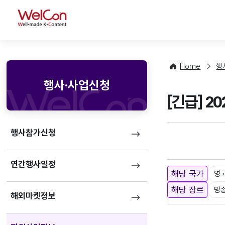
WelCon
Home
행
행사·사업신청
[긴급] 
행사참가신청
연간행사일정
해당 국가
영
해당 장르
방
해외마켓정보