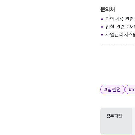
문의처
과업내용 관련 
입찰 관련 : 재
사업관리시스템 관
태그
#
밉런던
#
m
첨부파일