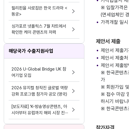
가격입찰서 제출처
※ 입찰가격은
필리핀을 사로잡은 한국 드라마 <
동궁>
(면세업체인 
가격개찰 일시
싱가포르 넷플릭스 7월 차트에서
확인한 케이 콘텐츠의 저력
제안서 제출
제안서 제출기간 
해당국가 수출지원사업
제안서 제출처 :
제안서 제출방
2026 U-Global Bridge UK 참
※ 한국콘텐츠
여기업 모집
가
※ 회원가입 
2026 뮤지컬 창작진 글로벌 역량
※ 접수 마감 
강화 프로그램 참가자 공모 (영국)
하시기 바랍니
[보도자료] ‘K-방송영상콘텐츠, 아
※ 한국콘텐츠
시아부터 유럽까지 해외 시장 진출
가속화’ 콘진원, ‘2025 시리즈 온
보드 : 마드리드·런던’ 성황리 마무
참가자격