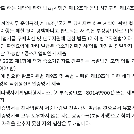
자로 하는 계약에 관한 법률」시행령 제12조와 동법 시행규칙 제14
계약사무 운영규정」제14조,「국가를 당사자로 하는 계약에 관한 법
 이행을 해칠 것이 명백하다고 판단되는 자 혹은 부정당업자로 입찰
소기업제품 구매촉진 및 판로지원에 관한 법률」(이하‘판로지원법’이라
공인 확인요령에 따라 발급된 중소기업확인서(입찰 마감일 전일까지 
입찰 가능함 / 중소기업확인서 제출
제33조 제1항에 의거 중소기업자로 간주되는 특별법인 포함 입찰 
여야 함)
에 필요한 판로지원법 제9조 및 동법 시행령 제10조에 의한 해당
명의 직접생산확인증명서 제출
기타행사기획및대행서비스, (세부품명번호 : 801499001) 또는 세
 자
증명서는 전자입찰서 제출마감일 전일까지 발급된 것으로서 유효기
증명서를 모두 보유하지 않은 자는 공동수급(분담이행)으로 참여 
한 자격을 갖추지 못한 자의 입찰은 무효입니다.