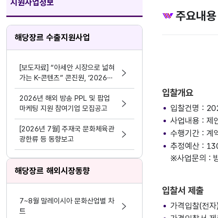
지원사업정보
주요내용
해당장르 수출지원사업
[보도자료] “아세안 시장으로 넓혀
가는 K-콘텐츠” 콘진원, ‘2026
한-아세안 K-콘텐츠 비즈위크’성공
입찰개요
적 마무리
2026년 해외 방송 PPL 및 팝업
입찰건명 : 2
마케팅 지원 참여기업 모집공고
사업내용 : 
[2026년 7월] 주재국 문화체육관
수행기간 : 계
광한류 등 동향보고
추정예산 : 1
※사업문의 : 방
해당장르 해외시장동향
입찰서 제출
7~8월 말레이시아 문화산업별 차
가격입찰(전자) 
트