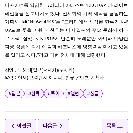
디자이너를 역임한 그래피티 아티스트
‘LEODAV’
가 라이브
페인팅을 선보이기도 했다
.
전시회의 기획 제작을 담당하는
기획사
‘MONOWORKS’
는
“
드라마에서 시작된 한류가
K-P
OP
으로 꽃을 피웠다
.
한류는 이미 일본의 주요 문화의 하나
로 자리 잡았다
. K-POP
이 단순히 노래뿐만 아니라 다양한
파생 상품에 의해 예술과 비즈니스에 영향력을 미치고 있음
을 알리고 싶
다
.”
라고 이번 전시에 대해 설명했다
.
성명 : 박하영[일본(오사카)/오사카]
약력 : 현재) 프리랜서 에디터, 한류 콘텐츠 기획자
태그
#
일본
#
한류
#
투어
#
앨범
#
싱글
이전글
다음글
목록