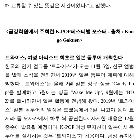
해 교류할 수 있는 뜻깊은 시간이었다
.”
고
말했다
.
<
금강학원에서 주최한
K-POP
페스티벌 포스터
-
출처
: Kon
go Gakuen>
트와이스
,
여성 아티스트 최초로 일본 돔투어 개최한다
한국의 인기 걸그룹
‘
트와이스
’
가 오는
11
월
5
일
,
신규 앨범
을 발매 소식을 전하면서
2019
년 일본 돔투어 계획에 대해
밝혔다
.
‘
트와이스
’
는 올해
2
월 일본 정규 싱글
‘Candy Po
p
’
을
발매하고
5
월에는 싱글
‘Wake Me Up’,
9
월에는
‘BD
Z’
를 출시하면서 일본 활동에 전념해 왔다
. 2019
년
‘
트와이
스
’
일본 돔투어의 일정은 도쿄돔에서
2
일
,
나고야 돔과 쿄
세라 돔 오사카에서 하루 씩 공연한다
.
자세한 내용은
12
월
중순에
발표될
예정이다
. K-POP
여성 뮤지션이 일본에서 돔
투어를 실시하는 것은
‘
트와이스
’
가 처음이다
.
남성 뮤지션