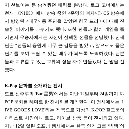
지 선보이는 등 숨겨뒀던 매력을 뽐냈다
.
토크 코너에서는
현재
《
NHK
》
에서 방송 중인
<
운명의 여자
>
와
CS
방송에
서 방영된
<
대군
>
등 주연을 맡았던 한국 드라마에 대해 진
솔한 이야기를 나누기도 했다
.
또한 팬들과 함께 게임을 즐
기면서 우승자에게는 자신이 선택한 선물을 전달했다
.
진세
연은
“
팬
들의 응원에 너무 큰 감동을 받았고
,
앞으로도 좋은
연기를 보여 드릴 수 있는 배우가 되도록 노력하겠다
.
팬분
들과 교류할 수 있는 교류의 장을 자주 만들겠다
”
는
말을 전
했다
.
K-Pop
문화를 소개하는 전시
도쿄 신주쿠의
'Bar
星男
'
에서는 지난
12
일부터
24
일까지
K-
POP
문화를 테마로 한 전시회를 개최한다
.
이 전시에서는
'L
IVE GOODS LOVE'
라는 제목으로 가상의
K-POP
걸그룹의
아티스트 사진이나 로고
,
라이브 상품 등이 전시되고 있다
.
지난
12
일 열린 오프닝 행사에서는 한국 인기 그룹
‘
빅뱅
’
의