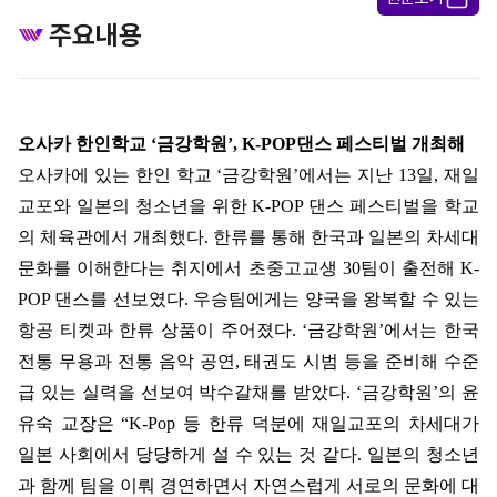
주요내용
오사카 한인학교
‘
금강학원
’, K-POP
댄스 페스티벌 개최해
오사카에 있는 한인 학교
‘
금강학원
’
에서는 지난
13
일
,
재일
교포와 일본의 청소년을 위한
K-POP
댄스 페스티벌을 학교
의 체육관에서 개최했다
.
한류를 통해 한국과 일본의 차세대
문화를 이해한다는 취지에서 초중고교생
30
팀이 출전해
K-
POP
댄스를 선보였다
.
우승팀에게는 양국을 왕복할 수 있는
항공 티켓과 한류 상품이 주어졌다
.
‘
금강학원
’
에서는 한국
전통 무용과 전통 음악 공연
,
태권도 시범 등을 준비해 수준
급 있는 실력을 선보여 박수갈채를 받았다
.
‘
금강학원
’
의 윤
유숙 교장은
“K
-Pop
등 한류 덕분에 재일교포의 차세대가
일본 사회에서 당당하게 설 수 있는 것 같다
.
일본의 청소년
과 함께 팀을 이뤄 경연하면서 자연스럽게 서로의 문화에 대