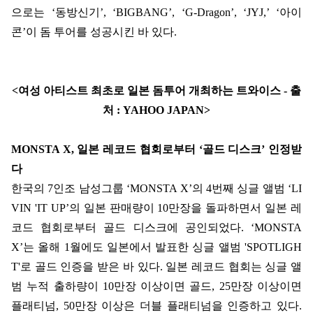
으로는
‘
동방신기
’, ‘BIGBANG’, ‘G-Dragon’, ‘JYJ,’ ‘
아이
콘
’
이 돔 투어를 성공시킨 바 있다
.
<
여성 아티스트 최초로 일본 돔투어 개최하는 트와이스
-
출
처
: YAHOO JAPAN>
MONSTA X,
일본 레코드 협회로부터
‘
골드 디스크
’
인정받
다
한국의
7
인조 남성그룹
‘MONSTA X’
의
4
번째 싱글 앨범
‘LI
VIN 'IT UP’
의 일본 판매량이
10
만장을 돌파하면서 일본 레
코드 협회로부터 골드 디스크에 공인되었다
.
‘MONSTA
X’
는 올해
1
월에도 일본에서 발표한 싱글 앨범
'SPOTLIGH
T'
로 골드 인증을 받은 바 있다
.
일본 레코드 협회는 싱글 앨
범 누적 출하량이
10
만장 이상이면 골드
, 25
만장 이상이면
플래티넘
, 50
만장 이상은 더블 플래티넘을 인증하고 있다
.