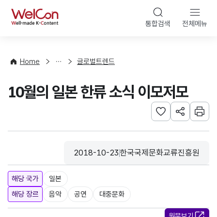
본문 바로가기
WelCon
통합검색
전체메뉴
해
외
동
향
Home
글로벌트렌드
·
통
10월의 일본 한류 소식 이모저모
계
관심사 등록하기
URL 공유하
인쇄
2018-10-23
한국국제문화교류진흥원
등록일
수집기관
해당 국가
일본
해당 장르
음악
공연
대중문화
원문보기