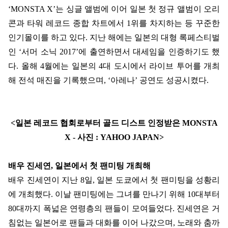
‘MONSTA X’
는 싱글 앨범에 이어 일본 첫 정규 앨범이 오리
콘과 타워 레코드 종합 차트에서
1
위를 차지하는 등 꾸준한
인기몰이를 하고 있다
.
지난 해에는 일본의 대형 록페스티벌
인
‘
서머 소닉
2017’
에 출연하면서 대세임을 인증하기도 했
다
.
올해
4
월에는 일본의
4
대 도시에서 라이브 투어를 개최
해 전석 매진을 기록했으며
,
‘
아레나
’
공연도 성공시켰다
.
<
일본 레코드 협회로부터 골드 디스트 인정받은
MONSTA
X -
사진
: YAHOO JAPAN>
배우 진세연
,
일본에서 첫 팬미팅 개최해
배우 진세연이 지난
8
일
,
일본 도쿄에서 첫 팬미팅을 성황리
에 개최했다
.
이날 팬미팅에는 그녀를 만나기 위해
10
대부터
80
대까지 폭넓은 연령층의 팬들이 모여들었다
.
진세연은 거
침없는 일본어로 팬들과 대화를 이어 나갔으며
,
노래와 춤까