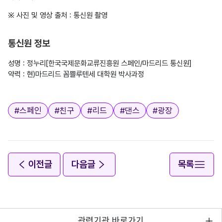
※ 사진 및 영상 출처 : 통신원 촬영

통신원 정보
성명 : 정누리[한국국제문화교류진흥원 스페인/마드리드 통신원]

약력 : 현)마드리드 꼼쁠루텐세 대학원 박사과정

태그
#
스페인
#
친구
#
리드
#
댄스
#
광장
이전글
다음글
목록
관련기관 바로가기