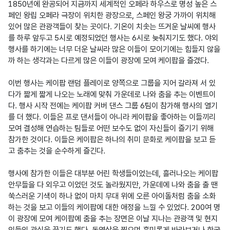
1850년에 완공되어 지금까지 세계적인 오페라 하우스로 명성 높은 스
페인 왕립 오페라 극장이 위치한 광장으로, 스페인 왕궁 가까이 위치해
있어 많은 관광객들이 찾는 곳이다. 기온이 치솟는 뜨거운 날씨에 행사
를 하루 앞두고 5시로 예정되었던 행사는 6시로 늦춰지기도 했다. 야외 
행사를 하기에는 너무 더운 날씨라 많은 이들이 모이기에는 힘들지 않을
까 하는 생각과는 다르게 많은 이들이 광장에 모여 케이팝을 즐겼다.

이번 행사는 케이팝 랜덤 플레이로 양쪽으로 그룹을 지어 갈라져 서 있
다가 짧게 짧게 나오는 노래에 맞춰 가운데로 나와 춤을 추는 이벤트이
다. 행사 시작 전에는 케이팝 커버 댄스 그룹 6팀이 참가해 행사의 열기
를 더 했다. 이들은 프로 댄서들이 아니라 케이팝을 좋아하는 이들끼리 
모여 결성해 연습하는 팀들로 어떤 보수도 없이 자신들이 즐기기 위해 
참가한 것이다. 이들은 케이팝은 하나의 취미 문화로 케이팝을 보고 듣
고 춤추는 것을 순수하게 즐긴다.

행사에 참가한 이들은 대부분 어린 학생들이었는데, 흘러나오는 케이팝 
안무들을 다 외우고 이었던 것도 놀라웠지만, 가운데에 나와 춤을 출 땐 
쑥스러운 기색이 하나 없이 마치 무대 위에 오른 아이돌처럼 춤을 소화
하는 것을 보고 이들의 케이팝에 대한 애정을 느낄 수 있었다. 200여 명
이 광장에 모여 케이팝에 춤을 추는 장면은 이날 지나는 관광객 및 현지
인들의 관심을 끌기도 했다. 동영상을 찍으며 흥미롭게 바라보거나 한국 