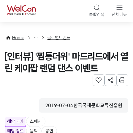
본문 바로가기
WelCon
통합검색
전체메뉴
해
외
동
향
Home
글로벌트렌드
·
통
[인터뷰] '찜통더위' 마드리드에서 열
계
린 케이팝 랜덤 댄스 이벤트
관심사 등록하기
URL 공유하
인쇄
2019-07-04
한국국제문화교류진흥원
등록일
수집기관
해당 국가
스페인
해당 장르
음악
공연