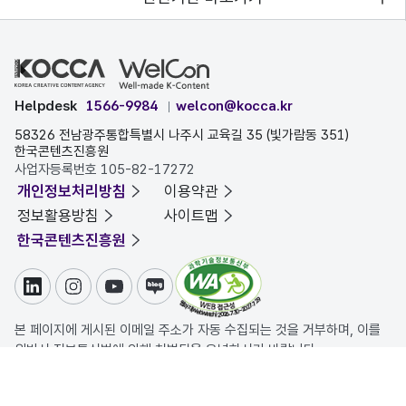
Helpdesk
1566-9984
welcon@kocca.kr
58326 전남광주통합특별시 나주시 교육길 35 (빛가람동 351)
한국콘텐츠진흥원
사업자등록번호 105-82-17272
개인정보처리방침
이용약관
정보활용방침
사이트맵
한국콘텐츠진흥원
링크드인
인스타그램
유튜브
블로그
본 페이지에 게시된 이메일 주소가 자동 수집되는 것을 거부하며, 이를
위반시 정보통신법에 의해 처벌됨을 유념하시기 바랍니다.
COPYRIGHT ⓒ 한국콘텐츠진흥원. ALL RIGHTS RESERVED.