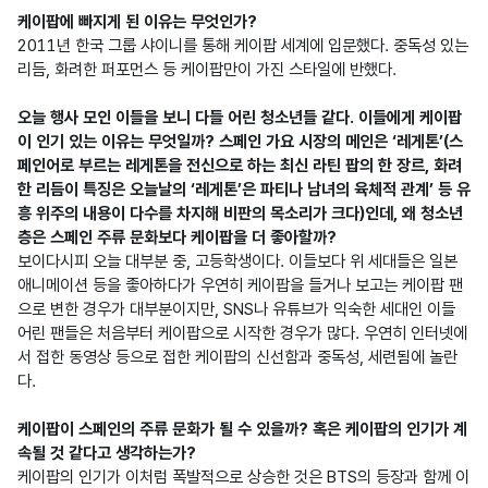
케이팝에 빠지게 된 이유는 무엇인가?
2011년 한국 그룹 샤이니를 통해 케이팝 세계에 입문했다. 중독성 있는 
리듬, 화려한 퍼포먼스 등 케이팝만이 가진 스타일에 반했다.

오늘 행사 모인 이들을 보니 다들 어린 청소년들 같다. 이들에게 케이팝
이 인기 있는 이유는 무엇일까? 스페인 가요 시장의 메인은 ‘레게톤’(스
페인어로 부르는 레게톤을 전신으로 하는 최신 라틴 팝의 한 장르, 화려
한 리듬이 특징은 오늘날의 ‘레게톤’은 파티나 남녀의 육체적 관계’ 등 유
흥 위주의 내용이 다수를 차지해 비판의 목소리가 크다)인데, 왜 청소년
층은 스페인 주류 문화보다 케이팝을 더 좋아할까?
보이다시피 오늘 대부분 중, 고등학생이다. 이들보다 위 세대들은 일본 
애니메이션 등을 좋아하다가 우연히 케이팝을 들거나 보고는 케이팝 팬
으로 변한 경우가 대부분이지만, SNS나 유튜브가 익숙한 세대인 이들 
어린 팬들은 처음부터 케이팝으로 시작한 경우가 많다. 우연히 인터넷에
서 접한 동영상 등으로 접한 케이팝의 신선함과 중독성, 세련됨에 놀란
다.

케이팝이 스페인의 주류 문화가 될 수 있을까? 혹은 케이팝의 인기가 계
속될 것 같다고 생각하는가?
케이팝의 인기가 이처럼 폭발적으로 상승한 것은 BTS의 등장과 함께 이