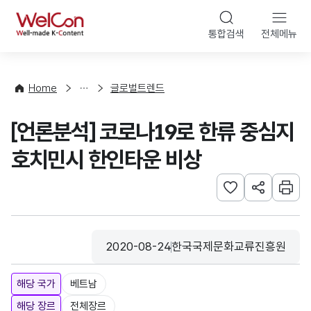
본문 바로가기
WelCon
통합검색
전체메뉴
해
외
동
향
Home
글로벌트렌드
·
통
[언론분석] 코로나19로 한류 중심지
계
호치민시 한인타운 비상
관심사 등록하기
URL 공유하
인쇄
2020-08-24
한국국제문화교류진흥원
등록일
수집기관
해당 국가
베트남
해당 장르
전체장르