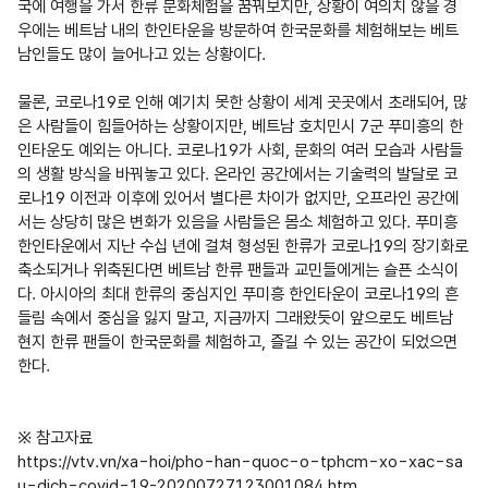
국에 여행을 가서 한류 문화체험을 꿈꿔보지만, 상황이 여의치 않을 경
우에는 베트남 내의 한인타운을 방문하여 한국문화를 체험해보는 베트
남인들도 많이 늘어나고 있는 상황이다.

물론, 코로나19로 인해 예기치 못한 상황이 세계 곳곳에서 초래되어, 많
은 사람들이 힘들어하는 상황이지만, 베트남 호치민시 7군 푸미흥의 한
인타운도 예외는 아니다. 코로나19가 사회, 문화의 여러 모습과 사람들
의 생활 방식을 바꿔놓고 있다. 온라인 공간에서는 기술력의 발달로 코
로나19 이전과 이후에 있어서 별다른 차이가 없지만, 오프라인 공간에
서는 상당히 많은 변화가 있음을 사람들은 몸소 체험하고 있다. 푸미흥 
한인타운에서 지난 수십 년에 걸쳐 형성된 한류가 코로나19의 장기화로 
축소되거나 위축된다면 베트남 한류 팬들과 교민들에게는 슬픈 소식이
다. 아시아의 최대 한류의 중심지인 푸미흥 한인타운이 코로나19의 흔
들림 속에서 중심을 잃지 말고, 지금까지 그래왔듯이 앞으로도 베트남 
현지 한류 팬들이 한국문화를 체험하고, 즐길 수 있는 공간이 되었으면 
한다.

※ 참고자료

https://vtv.vn/xa-hoi/pho-han-quoc-o-tphcm-xo-xac-sa
u-dich-covid-19-20200727123001084.htm
