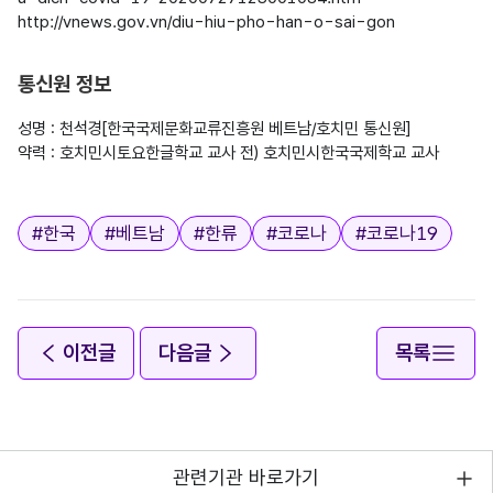
http://vnews.gov.vn/diu-hiu-pho-han-o-sai-gon

통신원 정보
성명 : 천석경[한국국제문화교류진흥원 베트남/호치민 통신원]

약력 : 호치민시토요한글학교 교사 전) 호치민시한국국제학교 교사

태그
#
한국
#
베트남
#
한류
#
코로나
#
코로나19
이전글
다음글
목록
관련기관 바로가기