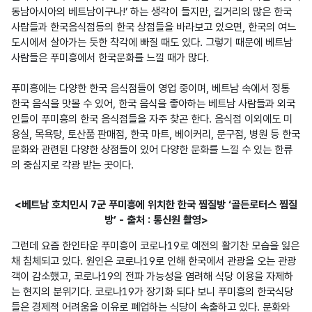
동남아시아의 베트남이구나!’ 하는 생각이 들지만, 길거리의 많은 한국 
사람들과 한국음식점등의 한국 상점들을 바라보고 있으면, 한국의 여느 
도시에서 살아가는 듯한 착각에 빠질 때도 있다. 그렇기 때문에 베트남 
사람들은 푸미흥에서 한국문화를 느낄 때가 많다.

푸미흥에는 다양한 한국 음식점들이 영업 중이며, 베트남 속에서 정통 
한국 음식을 맛볼 수 있어, 한국 음식을 좋아하는 베트남 사람들과 외국
인들이 푸미흥의 한국 음식점들을 자주 찾곤 한다. 음식점 이외에도 미
용실, 목욕탕, 토산품 판매점, 한국 마트, 베이커리, 문구점, 병원 등 한국
문화와 관련된 다양한 상점들이 있어 다양한 문화를 느낄 수 있는 한류
의 중심지로 각광 받는 곳이다.
<베트남 호치민시 7군 푸미흥에 위치한 한국 찜질방 ‘골든로터스 찜질
방’ - 출처 : 통신원 촬영>
그런데 요즘 한인타운 푸미흥이 코로나19로 예전의 활기찬 모습을 잃은 
채 침체되고 있다. 원인은 코로나19로 인해 한국에서 관광을 오는 관광
객이 감소했고, 코로나19의 전파 가능성을 염려해 식당 이용을 자제하
는 현지의 분위기다. 코로나19가 장기화 되다 보니 푸미흥의 한국식당
들은 경제적 어려움을 이유로 폐업하는 식당이 속출하고 있다. 문화와 