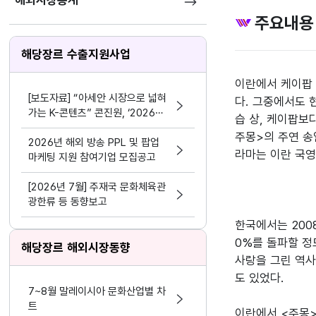
해외시장통계
주요내용
해당장르 수출지원사업
이란에서 케이팝 
[보도자료] “아세안 시장으로 넓혀
다. 그중에서도 
가는 K-콘텐츠” 콘진원, ‘2026
습 상, 케이팝보
한-아세안 K-콘텐츠 비즈위크’성공
주몽>의 주연 송
적 마무리
2026년 해외 방송 PPL 및 팝업
라마는 이란 국영 
마케팅 지원 참여기업 모집공고
[2026년 7월] 주재국 문화체육관
광한류 등 동향보고
한국에서는 2008
0%를 돌파할 정
해당장르 해외시장동향
사랑을 그린 역사
도 있었다.

7~8월 말레이시아 문화산업별 차
트
이란에서 <주몽>