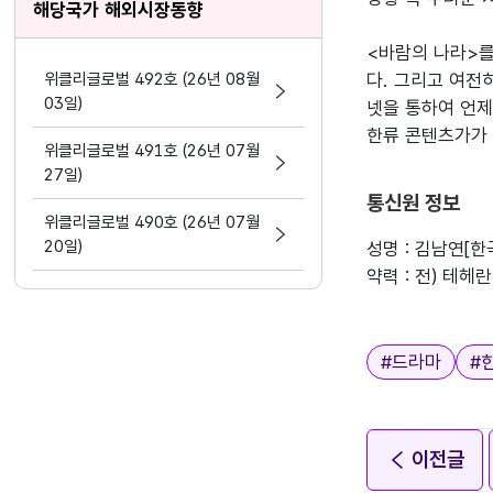
해당국가 해외시장동향
<바람의 나라>를
위클리글로벌 492호 (26년 08월
다. 그리고 여전
03일)
넷을 통하여 언제
한류 콘텐츠가가 
위클리글로벌 491호 (26년 07월
27일)
통신원 정보
위클리글로벌 490호 (26년 07월
20일)
성명 : 김남연[
약력 : 전) 테
태그
#
드라마
#
이전글