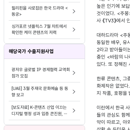
높은 인기에 보답
필리핀을 사로잡은 한국 드라마 <
것이었다. <주몽
동궁>
사 《TV3》에서 
싱가포르 넷플릭스 7월 차트에서
확인한 케이 콘텐츠의 저력
대하드라마 <주몽
동일한 배우, 유
2라고 받아들이는
해당국가 수출지원사업
중인 <바람의 나
있다. 또 정해진
광저우 글로벌 IP 경제협력 교역회
참가 모집
한류 콘텐츠, 그
화제작은 없었다.
[UAE] 3월 주재국 문화예술 등 동
지 작품, 호평을
향 보고
[보도자료] K-콘텐츠 산업 이끄는
이란에서 한국 사
디지털 행정 성과 입증 콘진원, 정
들의 관심도 함께
보화⋅데이터 분야 평가 3관왕 달성
약이 따르고, 야
상황 속 두터운 