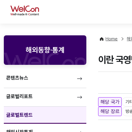
WelCon
Home
해
해외동향·통계
이란 국영
콘텐츠뉴스
글로벌리포트
해당 국가
기
해당 장르
방
글로벌트렌드