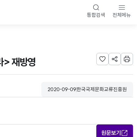
통합검색
전체메뉴
라> 재방영
관심사 등록하기
URL 공유하
인쇄
2020-09-09
한국국제문화교류진흥원
등록일
수집기관
원문보기