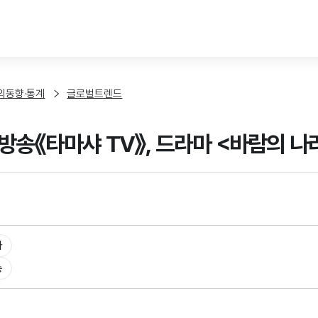
본문 바로가기
외동향·통계
글로벌트렌드
방송《타마샤 TV》, 드라마 <바람의 나
타
송