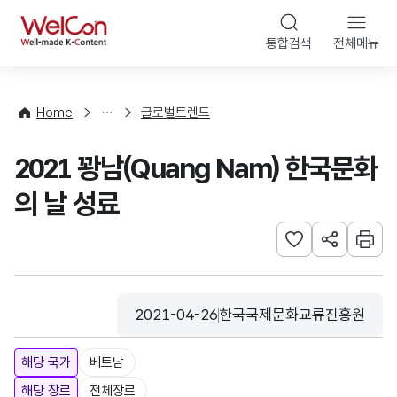
본문 바로가기
WelCon
통합검색
전체메뉴
해
외
동
향
Home
글로벌트렌드
·
통
2021 꽝남(Quang Nam) 한국문화
계
의 날 성료
관심사 등록하기
URL 공유하
인쇄
2021-04-26
한국국제문화교류진흥원
등록일
수집기관
해당 국가
베트남
해당 장르
전체장르