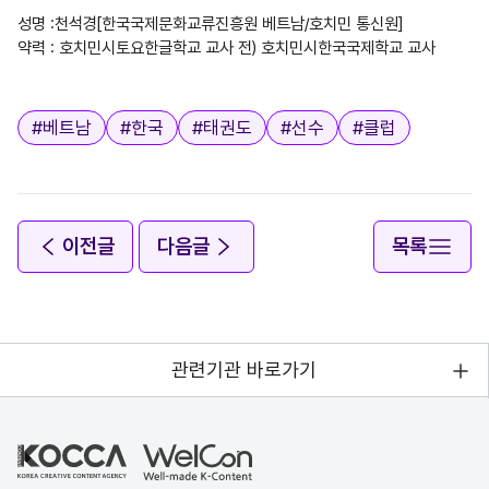
성명 :천석경[한국국제문화교류진흥원 베트남/호치민 통신원]

약력 : 호치민시토요한글학교 교사 전) 호치민시한국국제학교 교사

태그
#
베트남
#
한국
#
태권도
#
선수
#
클럽
이전글
다음글
목록
관련기관 바로가기