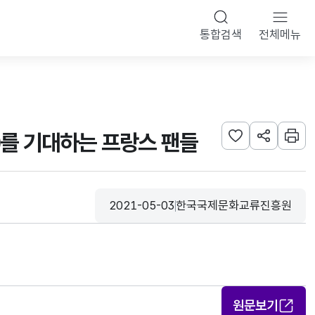
통합검색
전체메뉴
l)를 기대하는 프랑스 팬들
관심사 등록하기
URL 공유하
인쇄
2021-05-03
한국국제문화교류진흥원
등록일
수집기관
원문보기