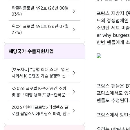
지원 활동법」 제정
위클리글로벌 492호 (26년 08월
프랑스 지방지 《
03일)
드의 경쟁업체인 
위클리글로벌 491호 (26년 07월
소년단 세트 미출
27일)
er why burgers 
해당국가 수출지원사업
[보도자료] “유럽 최대 스타트업 전
시회서 K-콘텐츠 기술 경쟁력 선보
여” 콘진원, 프랑스 ‘비바테크 202
프랑스 팬들은 B
<2026 글로벌 K-존> 공간 조성
6’ 한국공동관 운영
프랑스에서도 있기
및 홍보 대행 용역(프랑스한국문화
팬들도 추정된다.
원)
2026 더현대글로벌×더셀렉츠 글
로벌 팝업스토어(프랑스 파리) 참가
프랑스에서 방탄소
사 모집
우리는 (방탄소년