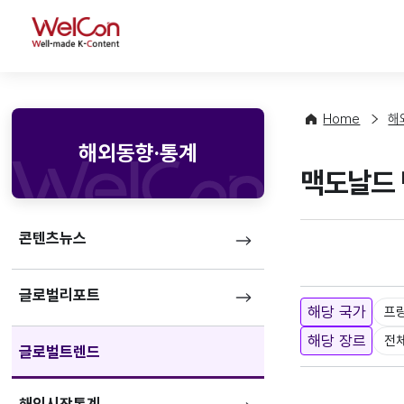
WelCon
Home
해
해외동향·통계
맥도날드 
콘텐츠뉴스
글로벌리포트
해당 국가
프
해당 장르
전
글로벌트렌드