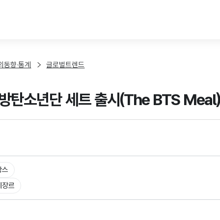
본문 바로가기
외동향·통계
글로벌트렌드
방탄소년단 세트 출시(The BTS Mea
랑스
체장르