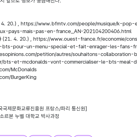
지 앞으로 행보가 궁금해진다.

 4. 20.) , https://www.bfmtv.com/people/musique/k-p
ux-pays-mais-pas-en-france_AN-202104200406.html

》 (21. 4. 20.) , https://www.ouest-france.fr/economie/
-bts-pour-un-menu-special-et-fait-enrager-les-fans-
sopinions.com/petition/autres/souhaitons-collaboration
.fr/bts-et-mcdonalds-vont-commercialiser-le-bts-meal-
r.com/McDonalds

r.com/BurgerKing
한국국제문화교류진흥원 프랑스/파리 통신원]

3 소르본 누벨 대학교 박사과정
