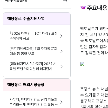
해외시장통계
주요내용
해당장르 수출지원사업
맥도날드가 방탄소
｢2026 대한민국 ICT 대상｣ 표창
지 전 세계 약 
수여계획 공고
국 맥도날드에서만
만든 감자튀김과 
[튀르키예공화국] 7월 주재국 문화
로 컴백할 것이라
예술 등 동향 보고
[해외레지던시참가지원] 2027년
독일 트랜스미디알레 레지던시 참
가
해당장르 해외시장동향
프랑스 뉴스 채널
수 있기를 기대한
사우디, 엔터테인먼트 산업 제도화
불구하고 프랑스 
본격화… 새 「엔터테인먼트 활동 및
5주년을 맞아 4