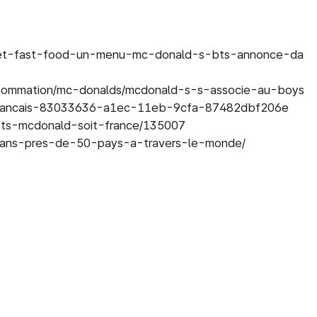
op-et-fast-food-un-menu-mc-donald-s-bts-annonce-da
consommation/mc-donalds/mcdonald-s-s-associe-au-boys
francais-83033636-a1ec-11eb-9cfa-87482dbf206e

-bts-mcdonald-soit-france/135007

dans-pres-de-50-pays-a-travers-le-monde/
