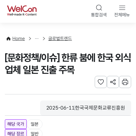
본문 바로가기
WelCon
통합검색
전체메뉴
해
외
동
향
Home
글로벌트렌드
·
통
[문화정책/이슈] 한류 붐에 한국 외식
계
업체 일본 진출 주목
관심사 등록하기
URL 공유하
인쇄
2025-06-11
한국국제문화교류진흥원
등록일
수집기관
해당 국가
일본
해당 장르
일반