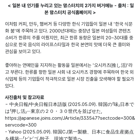
< 일본 내 인기를 누리고 있는 맘스터치의 2가지 버거메뉴 - 출처 : 일
본 맘스터치 공식홈페이지 >
이처럼 커피, 만두, 햄버거 등 다양한 한식 기업들이 일본 내 '한국 식문
화 붐'에 주목하고 있다. 2000년대에는 중장년 일본 여성들의 콘텐츠 
소비가 한류의 주를 이뤘지만, 최근 한류 동향은 일본의 20~30대를 중
심으로 한국 음식의 라이프스타일과 한국 본연의 맛에 더욱 큰 흥미와 
관심을 보이고 있다. 

좋아하는 연예인을 지지하는 활동을 일본에서는 '오시카츠(推し活)'라
고 부른다. 한류를 향한 일본 사회 내 오시카츠 경향에 주목하여 한국 외
식업체 등의 기업들이 적극적으로 일본 시장 진출을 모색해야 할 필요가 
사진출처 및 참고자료 
- 中央日報/中央日報日本語版 (2025.05.09). 韓国の「味」日本で
は「押し活」…東京の２０・３０世代を並ばせた,

https://japanese.joins.com/JArticle/333547?sectcode=300&
servcode=300

- Yahoo (2025.05.09). 韓国CJ第一製糖、日本に食品生産拠点
を構築…「ビビゴ」餃子、現地で製造へ,
