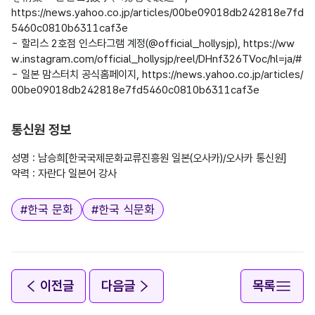
https://news.yahoo.co.jp/articles/00be09018db242818e7fd
5460c0810b6311caf3e

- 할리스 2호점 인스타그램 계정(@official_hollysjp), https://ww
w.instagram.com/official_hollysjp/reel/DHnf326TVoc/hl=ja/#

- 일본 맘스터치 공식홈페이지, https://news.yahoo.co.jp/articles/
00be09018db242818e7fd5460c0810b6311caf3e

통신원 정보
성명 : 남승희[한국국제문화교류진흥원 일본(오사카)/오사카 통신원]

태그
#
한국 문화
#
한국 식문화
이전글
다음글
목록