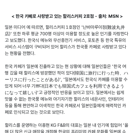
< 한국 카페로 사랑받고 있는 할리스커피 2호점 - 출처: MSN >
일본 미디어 에 따르면, 할리스커피 1호점인 '난바마루이점(難波丸井
店)' 또한 하루 평균 700명 이상이 이용할 정도로 높은 인기를 자랑한다
고 보도했다. 한국식 메뉴와 무선충전기 서비스, 포토존 등 한국 특유의 
서비스 시스템이 구비되어 있어 할리스가 한국풍 카페로 사랑받고 있다
는 현황을 전했다. 

한국 카페가 일본에 진출하고 있는 현 상황에 대해 일본인들은 '한국 여
행 갔을 때 할리스에 방문했던 적이 있다(韓国に旅行に行った時、ハ
ーリスに行ったことがある)', '일본에서도 한국식 카페를 이용할 수 
있게 되어 너무 기쁘다(日本でも韓国式カフェを利用できるよう
になって嬉しい)'고 긍정적인 반응을 보이고 있다. 일본에서는 쉽게 
맛볼 수 없는 한국풍 메뉴와 아기자기한 할리스의 네온사인, 인테리어 
등을 통해 편안하고 이색적인 한국 카페로서 일본인들에게 매력적인 카
페로 인식되고 있는 것으로 보인다. 

할리스를 운영하는 이종현 KG F&B의 대표는 일본 내 인기에 힘입어 '올
해 더 많은 신규 매장을 개점해 한국의 프리미엄 카페 문화를 일본에 소