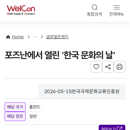
본문 바로가기
WelCon
통합검색
전체메뉴
해
외
동
향
Home
글로벌트렌드
·
통
포즈난에서 열린 '한국 문화의 날'
계
관심사 등록하기
URL 공유하
인쇄
2026-05-15
한국국제문화교류진흥원
등록일
수집기관
해당 국가
폴란드
해당 장르
일반
원문보기