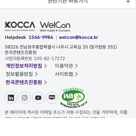
관련기관 바로가기
Helpdesk
1566-9984
welcon@kocca.kr
58326 전남광주통합특별시 나주시 교육길 35 (빛가람동 351)
한국콘텐츠진흥원
사업자등록번호 105-82-17272
개인정보처리방침
이용약관
정보활용방침
사이트맵
한국콘텐츠진흥원
링크드인
인스타그램
유튜브
블로그
본 페이지에 게시된 이메일 주소가 자동 수집되는 것을 거부하며, 이를
위반시 정보통신법에 의해 처벌됨을 유념하시기 바랍니다.
COPYRIGHT ⓒ 한국콘텐츠진흥원. ALL RIGHTS RESERVED.