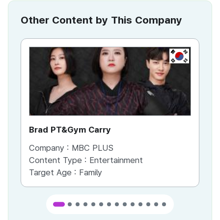
Other Content by This Company
KR
Brad PT&Gym Carry
To
Company :
MBC PLUS
Co
Content Type :
Entertainment
Co
Target Age :
Family
Ta