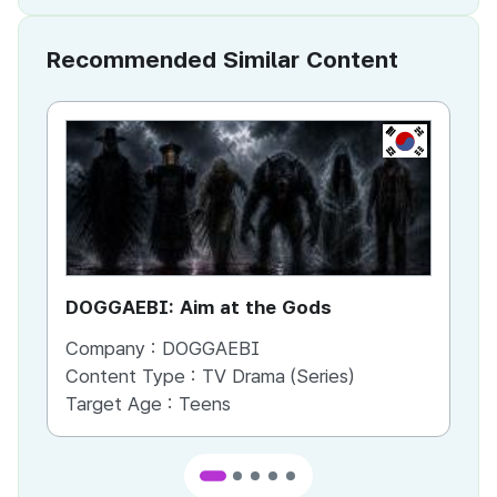
Recommended Similar Content
KR
DOGGAEBI: Aim at the Gods
YT
Company :
DOGGAEBI
Co
Content Type :
TV Drama (Series)
Co
Target Age :
Teens
Ta