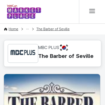
본문 바로가기
WelCon MARKETPLACE
CONTENT
Home
The Barber of Seville
KR
MBC PLUS
The Barber of Seville