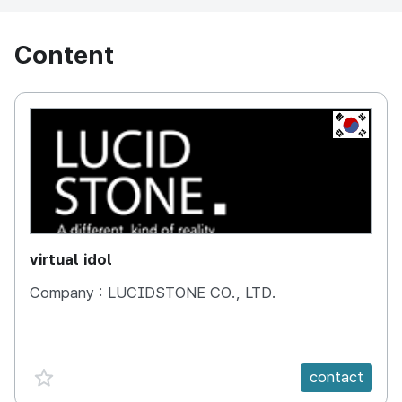
Content
KOREA, 
virtual idol
Company :
LUCIDSTONE CO., LTD.
favorite {spanVal}
contact