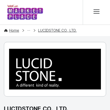
본문 바로가기
WelCon MARKETPLACE
COMPANY
Home
LUCIDSTONE CO., LTD.
LUCIDSTONE CO., LTD.