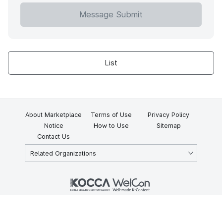
Message Submit
List
About Marketplace
Terms of Use
Privacy Policy
Notice
How to Use
Sitemap
Contact Us
Related Organizations
KOCCA 35, Gyoyuk-gil, Naju-si, Jeollanam-do, Republic of Korea
58217
© Copyright © 2025 Korea Creative Content Agency. All rights