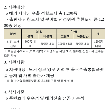
2.
지원대상
o
해외 저작권 수출 적합도서 총
1,200
종
-
출판사 신청도서 및 분야별 선정위원 추천도서 중
1,2
00
종 선정
성 인
아 동
분야
계
문학
비문학
그림책
아동일반
선정 도서
300
종 내
1,200
종
300
종 내외
300
종 내외
300
종 내외
권수
외
내외
※
수출용 홍보자료
(
초록
)
번역 기지원작은 지원 제외
,
분야별 선정도서 권수는
조정 가능
3.
지원사항
o
지원내용
:
도서 정보 영문 번역 후 출판수출통합플랫
폼 등재 및 개별 출판사 제공
※
출판수출통합플랫폼
2018.12
월 구축 및 등재 예정
4.
심사기준
o
콘텐츠의 우수성 및 해외진출 성공 가능성