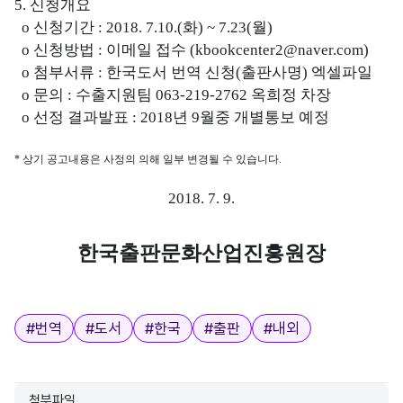
5.
신청개요
o
신청기간
: 2018. 7.10.(
화
) ~ 7.23(
월
)
o
신청방법
:
이메일 접수
(kbookcenter2@naver.com)
o
첨부서류
:
한국도서 번역 신청
(
출판사명
)
엑셀파일
o
문의
:
수출지원팀
063-219-2762
옥희정 차장
o
선정 결과발표
: 2018
년
9
월중 개별통보 예정
*
상기 공고내용은 사정의 의해 일부 변경될 수 있습니다
.
2018. 7. 9.
한국출판문화산업진흥원장
태그
#
번역
#
도서
#
한국
#
출판
#
내외
첨부파일