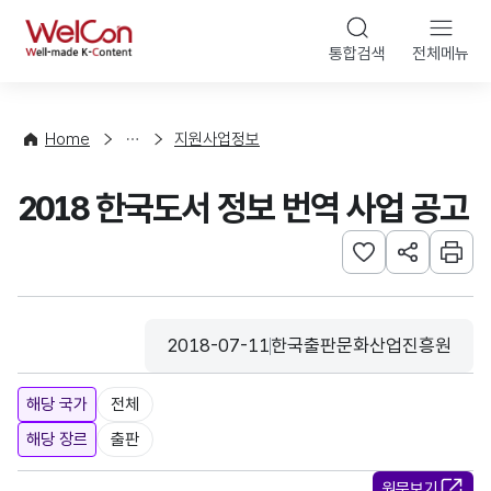
본문 바로가기
WelCon
통합검색
전체메뉴
행
사
·
사
Home
지원사업정보
업
신
2018 한국도서 정보 번역 사업 공고
청
관심사 등록하기
URL 공유하
인쇄
2018-07-11
한국출판문화산업진흥원
등록일
수집기관
해당 국가
전체
해당 장르
출판
원문보기