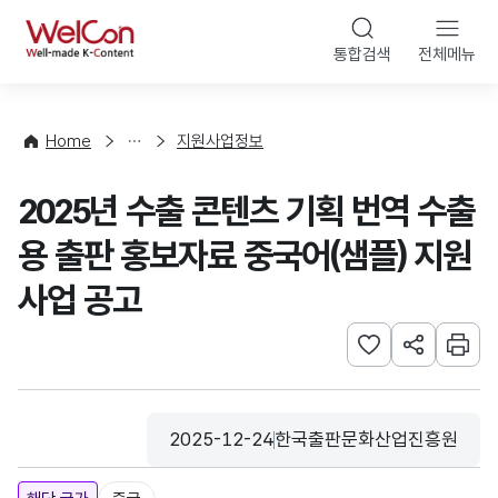
본문 바로가기
WelCon
통합검색
전체메뉴
행
사
·
사
Home
지원사업정보
업
신
2025년 수출 콘텐츠 기획 번역 수출
청
용 출판 홍보자료 중국어(샘플) 지원
사업 공고
관심사 등록하기
URL 공유하
인쇄
2025-12-24
한국출판문화산업진흥원
등록일
수집기관