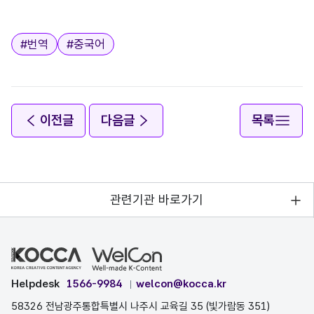
태그
#
번역
#
중국어
이전글
다음글
목록
관련기관 바로가기
Helpdesk
1566-9984
welcon@kocca.kr
58326 전남광주통합특별시 나주시 교육길 35 (빛가람동 351)