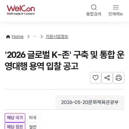
본문 바로가기
WelCon
통합검색
전체메뉴
행
사
·
사
Home
지원사업정보
업
신
'2026 글로벌 K-존' 구축 및 통합 운
청
영대행 용역 입찰 공고
관심사 등록하기
URL 공유하
인쇄
2026-05-20
문화체육관광부
등록일
수집기관
해당 국가
미국
해당 장르
일반