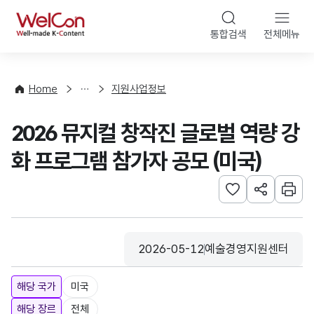
본문 바로가기
WelCon
통합검색
전체메뉴
행
사
·
사
Home
지원사업정보
업
신
2026 뮤지컬 창작진 글로벌 역량 강
청
화 프로그램 참가자 공모 (미국)
관심사 등록하기
URL 공유하
인쇄
2026-05-12
예술경영지원센터
등록일
수집기관
해당 국가
미국
해당 장르
전체