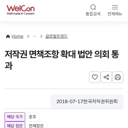
본문 바로가기
WelCon
통합검색
전체메뉴
해
외
동
향
Home
글로벌트렌드
·
통
저작권 면책조항 확대 법안 의회 통
계
과
관심사 등록하기
URL 공유하
인쇄
2018-07-17
한국저작권위원회
등록일
수집기관
해당 국가
호주
해당 장르
전체장르