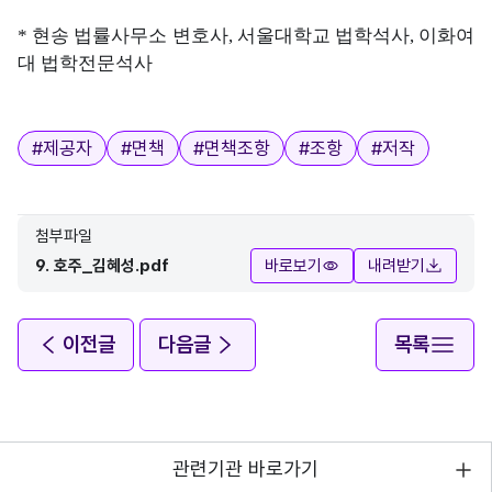
* 현송 법률사무소 변호사, 서울대학교 법학석사, 이화여
대 법학전문석사
태그
#
제공자
#
면책
#
면책조항
#
조항
#
저작
첨부파일
9. 호주_김혜성.pdf
바로보기
내려받기
이전글
다음글
목록
관련기관 바로가기