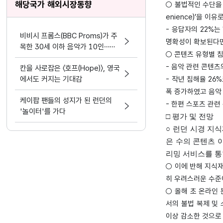
해당국가 해외시장동향
○ 불법적인 수단을 
enience)’을 이유
- 응답자의 22%
비비시 프롬스(BBC Proms)가 주
명확성이 확보된다면
목한 30세 이하 음악가 10인…한
○ 콘텐츠 유형별 침
국 연주자 2명 선정
- 음악 관련 콘텐츠
칸을 사로잡은 〈호프(Hope)〉, 영국
에서도 커지는 기대감
- 작년 침해율 26
폭 증가하였고 음악 
케이팝 팬들의 성지가 된 런던의
- 한편 스포츠 관
'놀이터'를 가다
□ 평가 및 전망
○ 런던 시경 지식재산 범죄
은 수의 콘텐츠 이용
리밍 서비스를 통
○ 이에 반해 지식재
히 우려스러운 수준
○ 올해 초 온라인 분
서의 불법 복제 및 
이상 감소한 것으로