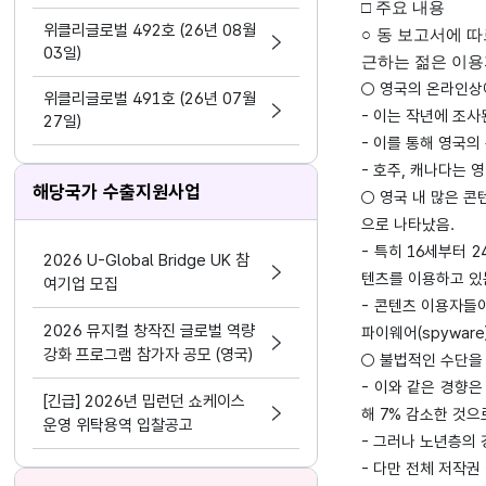
지원 활동법」 제정
□ 주요 내용
위클리글로벌 492호 (26년 08월
○ 동 보고서에 
03일)
근하는 젊은 이용
○ 영국의 온라인상에
위클리글로벌 491호 (26년 07월
- 이는 작년에 조사
27일)
- 이를 통해 영국
- 호주, 캐나다는
해당국가 수출지원사업
○ 영국 내 많은 콘
으로 나타났음.
- 특히 16세부터 
2026 U-Global Bridge UK 참
텐츠를 이용하고 있
여기업 모집
- 콘텐츠 이용자들이 
2026 뮤지컬 창작진 글로벌 역량
파이웨어(spywar
강화 프로그램 참가자 공모 (영국)
○ 불법적인 수단을 
- 이와 같은 경향
[긴급] 2026년 밉런던 쇼케이스
해 7% 감소한 것으
운영 위탁용역 입찰공고
- 그러나 노년층의
- 다만 전체 저작권