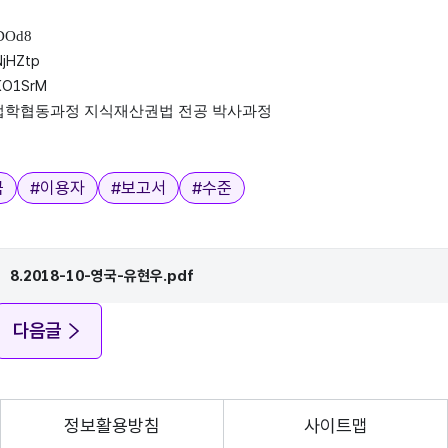
JqDOd8
2NjHZtp
/2KO1SrM
T법학협동과정 지식재산권법 전공 박사과정
국
#
이용자
#
보고서
#
수준
8.2018-10-영국-유현우.pdf
다음글
정보활용방침
사이트맵