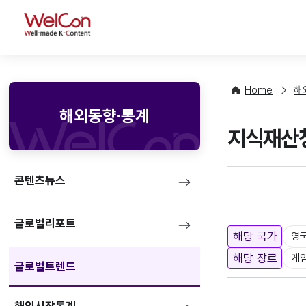
WelCon
Home
해
해외동향·통계
지식재산청
콘텐츠뉴스
글로벌리포트
해당 국가
영
해당 장르
게
글로벌트렌드