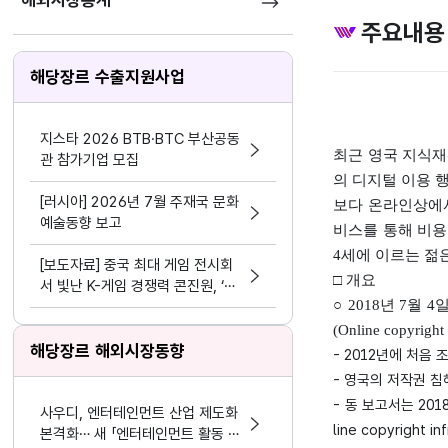
해외시장통계
주요내용
해당장르 수출지원사업
지스타 2026 BTB·BTC 부산공동
최근 영국 지식재
관 참가기업 모집
의 디지털 이용 행태를
[러시아] 2026년 7월 주재국 문화
보다 온라인상에서
예술동향 보고
비스를 통해 비용
4세에 이르는 젊
[보도자료] 중국 최대 게임 전시회
□ 개요
서 빛난 K-게임 경쟁력 콘진원, ‘차
○ 2018년 7월 4
이나조이 2026’ 한국공동관 성료
(Online copyri
해당장르 해외시장동향
- 2012년에 처음 
- 영국의 저작권 침
- 동 보고서는 20
사우디, 엔터테인먼트 산업 제도화
line copyrigh
본격화… 새 「엔터테인먼트 활동 및