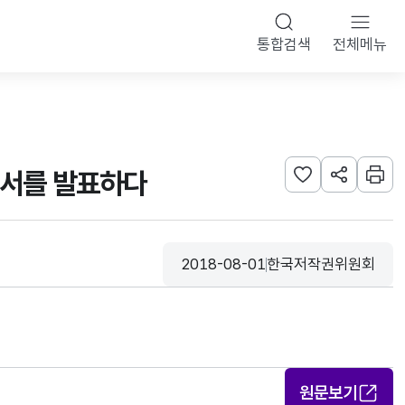
통합검색
전체메뉴
고서를 발표하다
관심사 등록하기
URL 공유하
인쇄
2018-08-01
한국저작권위원회
등록일
수집기관
원문보기