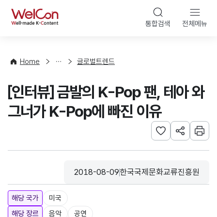
본문 바로가기
WelCon
통합검색
전체메뉴
해
외
동
향
Home
글로벌트렌드
·
통
[인터뷰] 금발의 K-Pop 팬, 테아 와
계
그너가 K-Pop에 빠진 이유
관심사 등록하기
URL 공유하
인쇄
2018-08-09
한국국제문화교류진흥원
등록일
수집기관
해당 국가
미국
해당 장르
음악
공연