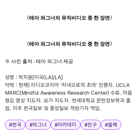
〈
테아 와그너의 뮤직비디오 중 한 장면
〉
〈
테아 와그너의 뮤직비디오 중 한 장면
〉
※
사진 출처
:
테아 와그너 제공
성명 : 박지윤[미국(LA)/LA]
약력 : 현재) 라디오코리아 ‘저녁으로의 초대’ 진행자. UCLA
MARC(Mindful Awareness Research Center) 수료. 마음
챙김 명상 지도자. 요가 지도자. 연세대학교 문헌정보학과 졸
업. 미주 한국일보 및 중앙일보 객원기자 역임.
태그
#
한국
#
와그너
#
아카데미
#
친구
#
올해