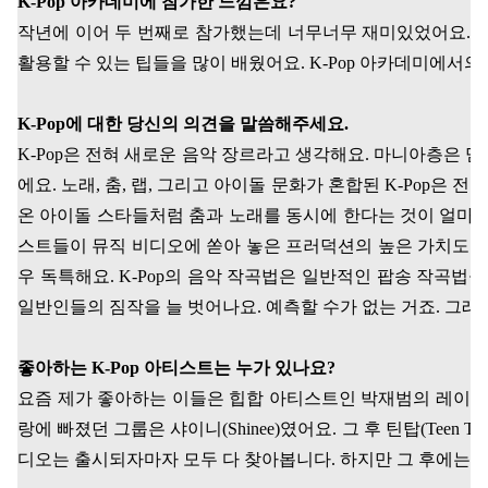
K-Pop
아카데미에 참가한 느낌은요
?
작년에 이어 두 번째로 참가했는데 너무너무 재미있었어요
.
활용할 수 있는 팁들을 많이 배웠어요
. K-Pop
아카데미에서의 
K-Pop
에 대한 당신의 의견을 말씀해주세요
.
K-Pop
은 전혀 새로운 음악 장르라고 생각해요
.
마니아층은 믿
에요
.
노래
,
춤
,
랩
,
그리고 아이돌 문화가 혼합된
K-Pop
은 전
온 아이돌 스타들처럼 춤과 노래를 동시에 한다는 것이 얼마나
스트들이 뮤직 비디오에 쏟아 놓은 프러덕션의 높은 가치도 
우 독특해요
. K-Pop
의 음악 작곡법은 일반적인 팝송 작곡법을
일반인들의 짐작을 늘 벗어나요
.
예측할 수가 없는 거죠
.
그래
좋아하는
K-Pop
아티스트는 누가 있나요
?
요즘 제가 좋아하는 이들은 힙합 아티스트인 박재범의 레이
랑에 빠졌던 그룹은 샤이니
(Shinee)
였어요
.
그 후 틴탑
(Teen To
디오는 출시되자마자 모두 다 찾아봅니다
.
하지만 그 후에는 