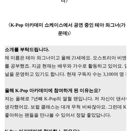
너
〉
〈
K-Pop
아카데미 쇼케이스에서 공연 중인 테아 와그너
(
가
운데
)
〉
소개를 부탁드립니다
.
제 이름은 테아 와그너이고 올해
21
세에요
.
오스트리아 비엔
를 공부했죠
.
지금 현재는 배우와 가수로 활동하고 있어요
.
얼
널을 운영하고 있기도 합니다
.
현재 구독자 수는
3,100
여 명 
올해
K-Pop
아카데미에 참여하게 된 이유는요
?
저는 올해로
7
년째
K-Pop
의 열혈 팬입니다
.
저 자신이 댄서이
생각했어요
.
보컬 클래스는 대개 무척 비싸잖아요
.
그런데
K-
좋아하는 팬들을 만나볼 수 있어서 정말 좋았답니다
.