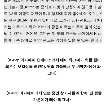
물론이죠
.
제 친구들이 여럿 공연하기 때문에 가서 봐야죠
.
콘
년에는 러플
(Ruffle)
로 콘서트 티켓이 당첨되어 친구들과 갈 
로
LA
를 여행할 때였어요
.
여행길에 제가 좋아하는
K-Pop
스타
온 것은
2016
년 후반의 일이에요
.
그래서
2017
년
Kcon
이 처음
기는 아주 뜨거워요
. Kcon
이 좋은 이유는 아무리 멀리 있는 
날 수 있다는 거에요
.
그만큼 제 또래 친구들 사이에서
K con
들이 아주 많아요
. Kcon
은 모든 걱정을 잊을 수 있는
,
천국 같
〈
K-Pop
아카데미 쇼케이스에서 테아 와그너가 속한 팀이
최우수 보컬상을 받았다
.
윗줄 왼쪽에서 두 번째가 테아 와
그너
〉
〈
K-Pop
아카데미에서 연습 중인 참가자들과 함께
.
맨 윗줄
가운데가 테아 와그너
〉