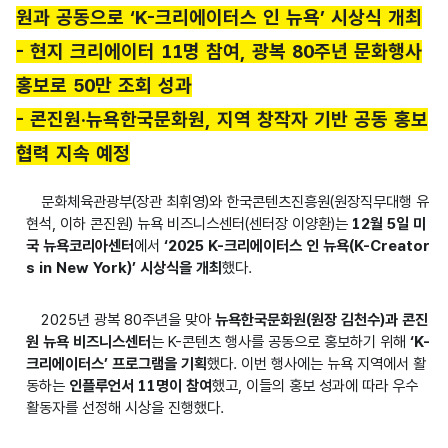
원과 공동으로 ‘K-크리에이터스 인 뉴욕’ 시상식 개최
- 현지 크리에이터 11명 참여, 광복 80주년 문화행사
홍보로 50만 조회 성과
- 콘진원·뉴욕한국문화원, 지역 창작자 기반 공동 홍보
협력 지속 예정
문화체육관광부(장관 최휘영)와 한국콘텐츠진흥원(원장직무대행 유
현석, 이하 콘진원) 뉴욕 비즈니스센터(센터장 이양환)는
12월 5일 미
국 뉴욕코리아센터
에서
‘2025 K-크리에이터스 인 뉴욕(K-Creator
s in New York)’ 시상식을 개최
했다.
2025년 광복 80주년을 맞아
뉴욕한국문화원(원장 김천수)과 콘진
원 뉴욕 비즈니스센터
는 K-콘텐츠 행사를 공동으로 홍보하기 위해
‘K-
크리에이터스’ 프로그램을 기획
했다. 이번 행사에는 뉴욕 지역에서 활
동하는
인플루언서 11명이 참여
했고, 이들의 홍보 성과에 따라 우수
활동자를 선정해 시상을 진행했다.