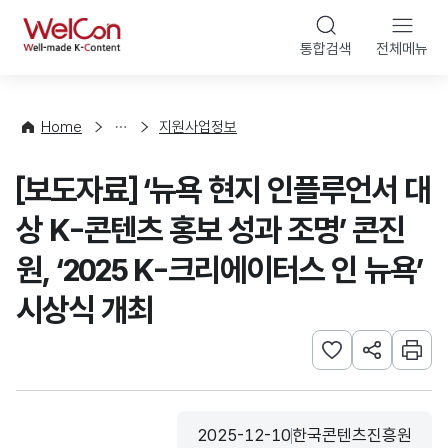
본문 바로가기
WelCon
통합검색
전체메뉴
행
사
·
사
Home
지원사업정보
업
신
[보도자료] ‘뉴욕 현지 인플루언서 대
청
상 K-콘텐츠 홍보 성과 조명’ 콘진
원, ‘2025 K-크리에이터스 인 뉴욕’
시상식 개최
관심사 등록하기
URL 공유하
인쇄
2025-12-10
한국콘텐츠진흥원
등록일
수집기관