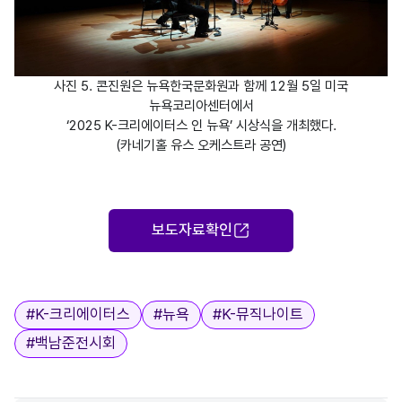
사진 5. 콘진원은 뉴욕한국문화원과 함께 12월 5일 미국
뉴욕코리아센터에서
‘2025 K-크리에이터스 인 뉴욕’ 시상식을 개최했다.
(카네기홀 유스 오케스트라 공연)
보도자료확인
태그
#
K-크리에이터스
#
뉴욕
#
K-뮤직나이트
#
백남준전시회