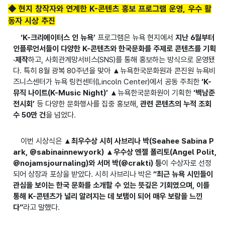
◆ 현지 창작자와 연계한 K-콘텐츠 홍보 프로그램 운영, 우수 활
동자 시상 추진
‘K-크리에이터스 인 뉴욕’
프로그램은 뉴욕 현지에서
지난 6월부터
인플루언서들이 다양한 K-콘텐츠와 한국문화를 주제로 콘텐츠를 기획
·제작
하고, 사회관계망서비스(SNS)를 통해 홍보하는 방식으로 운영됐
다. 특히 8월 광복 80주년을 맞아 ▲뉴욕한국문화원과 콘진원 뉴욕비
즈니스센터가 뉴욕 링컨센터(Lincoln Center)에서 공동 주최한
‘K-
뮤직 나이트(K-Music Night)’
▲뉴욕한국문화원이 기획한
‘백남준
전시회’
등 다양한 문화행사를 집중 홍보해,
관련 콘텐츠의 누적 조회
수 50만 건
을 넘었다.
이번 시상식은
▲최우수상 시히 사브리나 박(Seahee Sabina P
ark, @sabinainnewyork) ▲우수상 엔젤 폴리토(Angel Polit,
@nojamsjournaling)와 서머 박(@crakti) 등
이 수상자로 선정
되어 상장과 포상을 받았다. 시히 사브리나 박은
“최근 뉴욕 시민들이
관심을 보이는 한국 문화를 소개할 수 있는 뜻깊은 기회였으며, 이를
통해 K-콘텐츠가 널리 알려지는 데 보탬이 되어 매우 보람을 느낀
다”
라고 말했다.