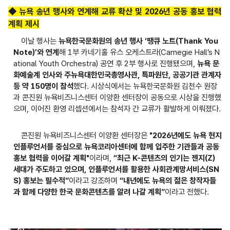
◆ 뉴욕 송년 행사와 연계해 교류 확산 및 2026년 공동 홍보 협력
계획 제시
이날 행사는
뉴욕한국문화원의 송년 행사 ‘땡큐 노트(Thank You
Note)’와 연계
해 1부 카네기홀 유스 오케스트라(Carnegie Hall’s N
ational Youth Orchestra) 공연 후 2부 행사로 진행됐으며,
뉴욕 문
화예술계 인사와 주뉴욕대한민국총영사관, 특파원단, 공공기관 관계자
등 약 150명이 참석
했다. 시상식에서는 뉴욕한국문화원 김천수 원장
과 콘진원 뉴욕비즈니스센터 이양환 센터장이 공동으로 시상을 진행했
으며, 이어진 환영 리셉션에서는 참석자 간 교류가 활발하게 이뤄졌다.
콘진원 뉴욕비즈니스센터 이양환 센터장은
"2026년에도 뉴욕 현지
인플루언서를 중심으로 뉴욕코리아센터에 함께 입주한 기관들과 공동
홍보 협력을 이어갈 계획"
이라며,
“최근 K-콘텐츠의 인기는 젠지(Z)
세대가 주도하고 있으며, 인플루언서를 활용한 사회관계망서비스(SN
S) 홍보는 필수적”
이라고 강조하며
“내년에도 뉴욕의 젊은 창작자들
과 함께 다양한 한국 문화콘텐츠를 알려 나갈 계획”
이라고 전했다.