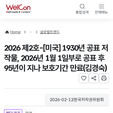
본문 바로가기
WelCon
통합검색
전체메뉴
해
외
동
향
Home
글로벌트렌드
·
통
2026 제2호-[미국] 1930년 공표 저
계
작물, 2026년 1월 1일부로 공표 후
95년이 지나 보호기간 만료(김경숙)
관심사 등록하기
URL 공유하
인쇄
2026-02-12
한국저작권위원회
등록일
수집기관