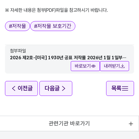
※ 자세한 내용은 첨부(PDF)파일을 참고하시기 바랍니다.
태그
#
저작물
#
저작물 보호기간
첨부파일
2026 제2호-[미국] 1930년 공표 저작물 2026년 1월 1일부로
공표 후 95년이 지나 보호기간 만료(김경숙).pdf
바로보기
내려받기
이전글
다음글
목록
관련기관 바로가기