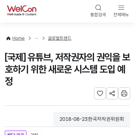
본문 바로가기
WelCon
통합검색
전체메뉴
해
외
동
향
Home
글로벌트렌드
·
통
[국제] 유튜브, 저작권자의 권익을 보
계
호하기 위한 새로운 시스템 도입 예
정
관심사 등록하기
URL 공유하
인쇄
2018-08-23
한국저작권위원회
등록일
수집기관