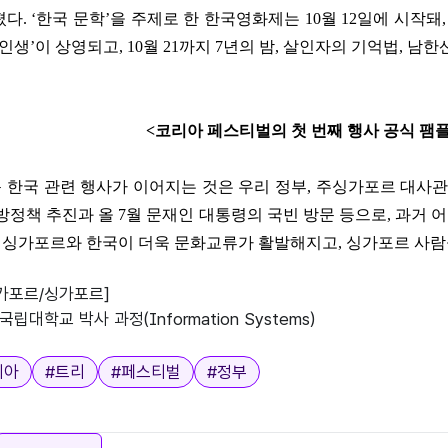
졌다
. ‘
한국 문학
’
을 주제로 한 한국영화제는
10
월
12
일에 시작돼
 인생
’
이 상영되고
, 10
월
21
까지
7
년의 밤
,
살인자의 기억법
,
남한
<
코리아 페스티벌의 첫 번째 행사 공식 팸
 한국 관련 행사가 이어지는 것은 우리 정부
,
주싱가포르 대사관
남방정책 추진과 올
7
월 문재인 대통령의 국빈 방문 등으로
,
과거 어
해 싱가포르와 한국이 더욱 문화교류가 활발해지고
,
싱가포르 사람
싱가포르/싱가포르]
국립대학교 박사 과정(Information Systems)
리아
#
트리
#
페스티벌
#
정부