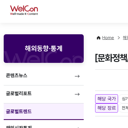
WelCon
Home
해
해외동향·통계
[문화정책/
콘텐츠뉴스
글로벌리포트
해당 국가
싱
해당 장르
전
글로벌트렌드