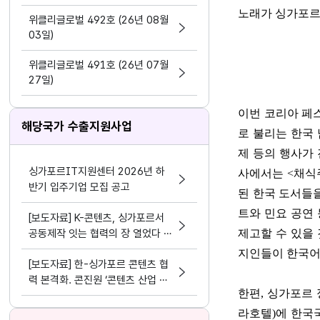
지원 활동법」 제정
노래가 싱가포르
위클리글로벌 492호 (26년 08월
03일)
위클리글로벌 491호 (26년 07월
27일)
이번 코리아 페
해당국가 수출지원사업
로 불리는 한국
제 등의 행사가
싱가포르IT지원센터 2026년 하
사에서는
<
채식
반기 입주기업 모집 공고
된 한국 도서들을
트와 민요 공연
[보도자료] K-콘텐츠, 싱가포르서
공동제작 잇는 협력의 장 열었다 콘
제고할 수 있을
진원, ‘K-콘텐츠 IP 엑셀레이트 데
지인들이 한국어
[보도자료] 한-싱가포르 콘텐츠 협
이 2026’성료
력 본격화. 콘진원 ‘콘텐츠 산업 생
한편
,
싱가포르 
태계 교류·연수 프로그램’ 성료
라호텔
)
에 한국