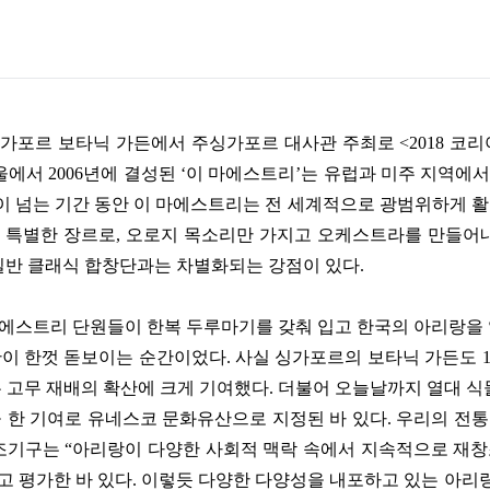
가포르 보타닉 가든에서 주싱가포르 대사관 주최로
<2018
코리
울에서
2006
년에 결성된
‘
이 마에스트리
’
는 유럽과 미주 지역에서
이 넘는 기간 동안 이 마에스트리는 전 세계적으로 광범위하게 
 특별한 장르로
,
오로지 목소리만 가지고 오케스트라를 만들어
일반 클래식 합창단과는 차별화되는 강점이 있다
.
마에스트리 단원들이 한복 두루마기를 갖춰 입고 한국의 아리랑을
이 한껏 돋보이는 순간이었다
.
사실 싱가포르의 보타닉 가든도
 고무 재배의 확산에 크게 기여했다
.
더불어 오늘날까지 열대 식
 한 기여로 유네스코 문화유산으로 지정된 바 있다
.
우리의 전통
보조기구는
“
아리랑이 다양한 사회적 맥락 속에서 지속적으로 재
고 평가한 바 있다
.
이렇듯 다양한 다양성을 내포하고 있는 아리랑