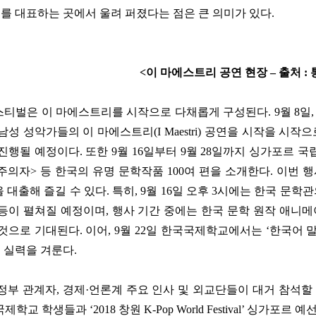
를 대표하는 곳에서 울려 퍼졌다는 점은 큰 의미가 있다
.
<
이 마에스트리 공연 현장
–
출처
:
스티벌은 이 마에스트리를 시작으로 다채롭게 구성된다
. 9
월
8
일
 남성 성악가들의 이 마에스트리
(I Maestri)
공연을 시작을 시작으
 진행될 예정이다
.
또한
9
월
16
일부터
9
월
28
일까지 싱가포르 국
주의자
>
등 한국의 유명 문학작품
100
여 편을 소개한다
.
이번 행
 대출해 즐길 수 있다
.
특히
, 9
월
16
일 오후
3
시에는 한국 문학관
 등이 펼쳐질 예정이며
,
행사 기간 중에는 한국 문학 원작 애니
 것으로 기대된다
.
이어
, 9
월
22
일 한국국제학교에서는
‘
한국어 말
 실력을 겨룬다
.
정부 관계자
,
경제
·
언론계 주요 인사 및 외교단들이 대거 참석할
국제학교 학생들과
‘2018
창원
K-Pop World Festival’
싱가포르 예선