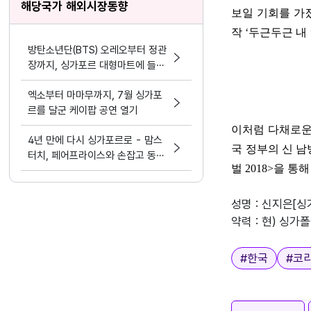
해당국가 해외시장동향
보일 기회를 가
작
‘
두근두근 내
방탄소년단(BTS) 오레오부터 정관
장까지, 싱가포르 대형마트에 들어
온 ‘생활 속 한류’
엑소부터 마마무까지, 7월 싱가포
르를 달군 케이팝 공연 열기
이처럼 다채로운
4년 만에 다시 싱가포르로 - 맘스
국 정부의 신 
터치, 페어프라이스와 손잡고 동남
벌
2018>
을 통
아 공략
성명 : 신지은[
약력 : 현) 싱가폴
태그
#
한국
#
코