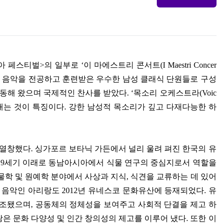
아 페스티벌
>
의 일부로
‘
이 마에스트리 콘서트
(I Maestri Concer
 음악을 전공하고 훈련받은 우수한 남성 클래식 단원들로 구성
활동해 왔으며 국제적인 찬사를 받았다
. ‘
목소리 오케스트라
(Voic
내는 것이 특징이다
.
강한 남성적 목소리가 깊고 다재다능한 하
 열창했다
.
싱가포르 보타닉 가든에서 널리 울려 펴진 한국의 유
19
세기 이래로 동남아시아에서 식물 연구의 중심지로서 역할을
물학 및 원예학 분야에서 사상과 지식
,
식견을 교류하는 데 있어
 음악인 아리랑도
2012
년 유네스코 문화유산에 등재되었다
.
유
창조됐으며
,
공동체의 정체성을 보여주고 사회적 단결을 제고 하
은 문화 다양성 및 인간 창의성의 제고를 이루어 냈다
.
또한 이