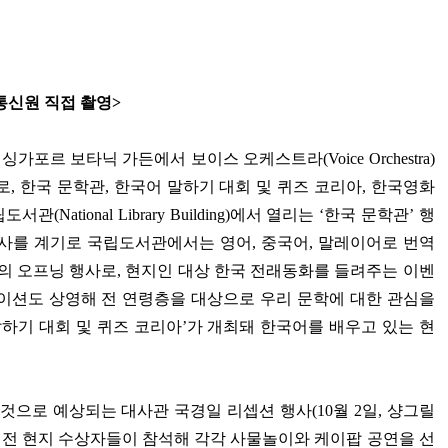
통신원 직접 촬영
>
,
싱가포르 보타닉 가든에서 보이스 오케스트라
(Voice Orchestra)
로
,
한국 문학관
,
한국어 말하기 대회 및 퀴즈 코리아
,
한국영화
립도서관
(National Library Building)
에서 열리는
‘
한국 문학관
’
행
사를 계기로 국립도서관에서는 영어
,
중국어
,
말레이어로 번역
의 오프닝 행사로
,
현지인 대상 한국 전래동화를 들려주는 이벤
메이션도 상영해 전 연령층을 대상으로 우리 문학에 대한 관심을
하기 대회 및 퀴즈 코리아
’
가 개최돼 한국어를 배우고 있는 현
 것으로 예상되는 대사관 국경일 리셉션 행사
(10
월
2
일
,
샹그릴
전 현지 수상자들이 참석해 각각 사물놀이와 케이팝 공연을 선