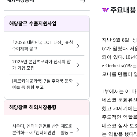
해외시장통계
주요내용
해당장르 수출지원사업
지난
9
월
8
일
,
싱
｢2026 대한민국 ICT 대상｣ 표창
t)’
가 열렸다
.
서
수여계획 공고
되어 있다
. 10
년
2026년 콘텐츠코리아 전시회 참
e Orchestra)’
라는
가 기업 모집
모니를 만들어 
[튀르키예공화국] 7월 주재국 문화
예술 등 동향 보고
1
부에서는 이 
네스코 문화유산
해당장르 해외시장동향
했고
20
세기에는
주도적인 역할을
네스코 심사 
사우디, 엔터테인먼트 산업 제도화
본격화… 새 「엔터테인먼트 활동 및
는 역할을 했다
”