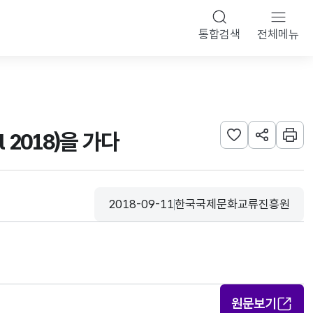
통합검색
전체메뉴
 2018)을 가다
관심사 등록하기
URL 공유하
인쇄
2018-09-11
한국국제문화교류진흥원
등록일
수집기관
원문보기