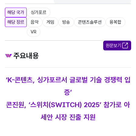
해당 국가
싱가포르
해당 장르
음악
게임
방송
콘텐츠솔루션
융복합
VR
원문보기
주요내용
‘K-콘텐츠, 싱가포르서 글로벌 기술 경쟁력 입
증’
콘진원, ‘스위치(SWITCH) 2025’ 참가로 아
세안 시장 진출 지원