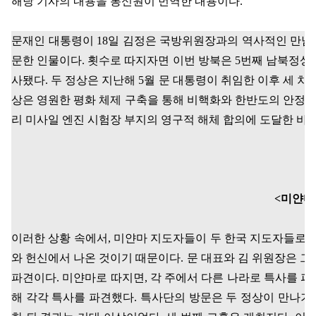
해당 기사의 내용을 통신원이 번역한 내용이다
.
문재인 대통령이
18
일 김정은 국방위원장과의 역사적인 만남을
문한 인물이다
.
횟수로 따지자면 이번 방북은
5
번째 남북정상
사됐다
.
두 정상은 지난해
5
월 문 대통령이 취임한 이후 세 차
상은 영원한 평화 체제 구축을 통해 비핵화와 한반도의 안정
리 미사일 엔진 시험장 부지의 영구적 해체 합의에 도달한 바 
<
미얀마
이러한 상황 속에서
,
미얀마 지도자들이 두 한국 지도자들로부
와 헌신에서 나온 것이기 때문이다
.
문 대표와 김 위원장은 그
파견이다
.
미얀마로 따지면
,
각 주에서 다른 나라로 특사를 파
해 각각 특사를 파견했다
.
특사단의 방문은 두 정상이 만나기