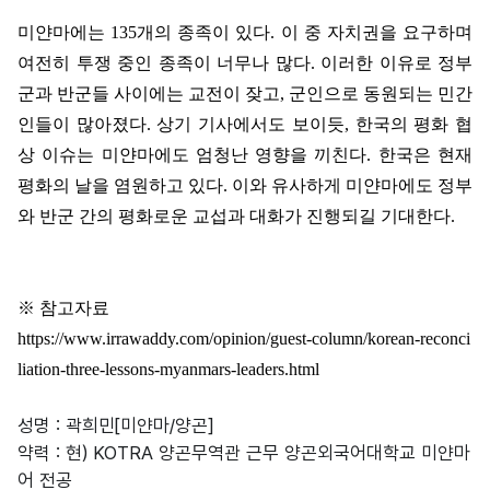
미얀마에는
135
개의 종족이 있다
.
이 중 자치권을 요구하며
여전히 투쟁 중인 종족이 너무나 많다
.
이러한 이유로 정부
군과 반군들 사이에는 교전이 잦고
,
군인으로 동원되는 민간
인들이 많아졌다
.
상기 기사에서도 보이듯
,
한국의 평화 협
상 이슈는 미얀마에도 엄청난 영향을 끼친다
.
한국은 현재
평화의 날을 염원하고 있다
.
이와 유사하게 미얀마에도 정부
와 반군 간의 평화로운 교섭과 대화가 진행되길 기대한다
.
※
참고자료
https://www.irrawaddy.com/opinion/guest-column/korean-reconci
liation-three-lessons-myanmars-leaders.html
성명 : 곽희민[미얀마/양곤]
약력 : 현) KOTRA 양곤무역관 근무 양곤외국어대학교 미얀마
어 전공