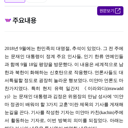
원문보기
주요내용
2018
년
9
월에는 한민족의 대명절
,
추석이 있었다
.
그 전 주에
는 문재인 대통령이 정계 주요 인사들
,
인기 한류 연예인들
과 함께
9
월
18
일 평양을 방문했다
.
이 내용은 세계적으로 남
한과 북한이 화해하는 신호탄으로 작용했다
.
언론사들도 대
서특필할 정도로 굉장히 놀라운 행보였다
.
미얀마 언론도 마
찬가지였다
.
특히 현지 유력 일간지
《
이라와디
(irrawadd
y)
》
는 문재인 대통령과 김정은 위원장의 만남 성사에
‘
미얀
마 정권이 배워야 할
3
가지 교훈
’
이란 제목의 기사를 게재해
눈길을 끈다
.
기사를 작성한 기자는 미얀마 카친
(kachin)
주에
서 활동하는 기자로
,
이번 방북의 의미를 되짚었다
.
아래는