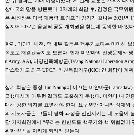
한 뒤 결과는 기대 이상이었다
.
세 번째 교훈은 개최지다
.
이번
상대국의 땅을 방문했다
. 3
차례의 회담 후
,
김정은 국무위원장은
은 위원장은 미국 대통령 트럼프의 임기가 끝나는
2021
년
1
월
심지어
2032
년 올림픽 공동 개최권을 찾는데 동의한 바 있다
.
한편
,
미얀마 내전
,
즉 내부 갈등은 핵무기보다는 미미해 보일
속도로 해결됐을지도 모른다
.
현재 미얀마의 전쟁문제와 평화
n Army, AA),
타앙민족해방군
(Ta’ang National Liberation Army
감스럽게도 최근
UPC
와 카친독립기구
(KIO)
간 회담이 계획된
상기 회담은 중장
Tun Naung
이 이끄는 미얀마군
(Tatmadaw)
급했다시피 아무런 결과도 도출하지 못했다
.
미얀마 내 인종
대해 강한 의지를 표명해야 한다
.
요구뿐만 아니라 상대와 왕
의 지도자들은 그들이 평화 과정을 진전시키는 데 도움이 될 
담 기자회견에서
“
우리는 한반도를 핵무기와 핵 위협없이 평
위한 약속을 지키게 되리라 믿는다
.