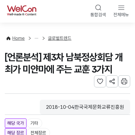
본문 바로가기
WelCon
통합검색
전체메뉴
해
외
동
향
Home
글로벌트렌드
·
통
[언론분석] 제3차 남북정상회담 개
계
최가 미얀마에 주는 교훈 3가지
관심사 등록하기
URL 공유하
인쇄
2018-10-04
한국국제문화교류진흥원
등록일
수집기관
해당 국가
기타
해당 장르
전체장르