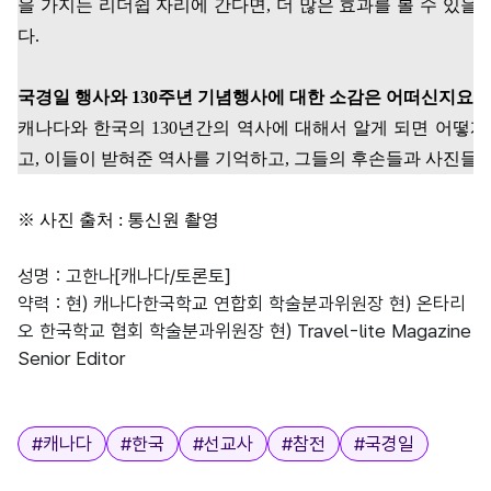
을 가지는 리더쉽 자리에 간다면
,
더 많은 효과를 볼 수 있을
다
.
국경일 행사와
130
주년 기념행사에 대한 소감은 어떠신지요
?
캐나다와 한국의
130
년간의 역사에 대해서 알게 되면 어떻게
고
,
이들이 받혀준 역사를 기억하고
,
그들의 후손들과 사진들을
※
사진 출처
:
통신원 촬영
성명 : 고한나[캐나다/토론토]
약력 : 현) 캐나다한국학교 연합회 학술분과위원장 현) 온타리
오 한국학교 협회 학술분과위원장 현) Travel-lite Magazine
Senior Editor
태그
#
캐나다
#
한국
#
선교사
#
참전
#
국경일