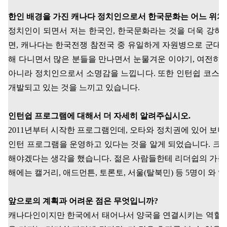
한인 배경을 가진 캐나다 정치인으로서 한국문화는 어느 위
정치인이 되면서 저는 한국인
,
한국문화라는 것을 더욱 강하
면
,
캐나다는 한국전쟁 참전국 중 유일하게 자원병으로 군대
해 다니면서 많은 분들을 만나면서 눈물겨운 이야기
,
여전히 
아니라 정치인으로서 소명감을 느낍니다
.
또한 인턴쉽 코스를
개발되고 있는 것을 느끼고 있습니다
.
인턴쉽 프로그램에 대해서 더 자세히 알려주십시오
.
2011
년부터 시작한 프로그램인데
,
오타와 정치권에 있어 보니
인턴 프로그램을 운영하고 있다는 것을 알게 되었습니다
.
크고
해야겠다는 생각을 했습니다
.
젊은 사람들한테 리더쉽의 가능
해에는 캘거리
,
애드먼튼
,
토론토
,
서울
(
탈북민
)
등
5
명이 와 
앞으로의 계획과 어려운 점은 무엇입니까
?
캐나다인이지만 한국에서 태어나서 양국을 연결시키는 역할을