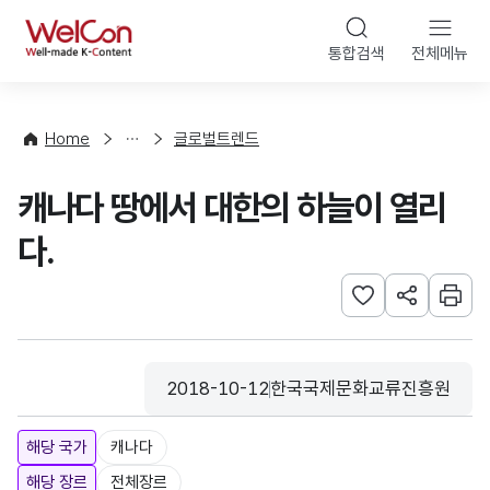
본문 바로가기
WelCon
통합검색
전체메뉴
해
외
동
향
Home
글로벌트렌드
·
통
캐나다 땅에서 대한의 하늘이 열리
계
다.
관심사 등록하기
URL 공유하
인쇄
2018-10-12
한국국제문화교류진흥원
등록일
수집기관
해당 국가
캐나다
해당 장르
전체장르