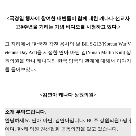
<
국경일 행사에 참여한 내빈들이 함께 내한 캐나다 선교사
130
주년을 기리는 기념 비디오를 시청하고 있다
.>
그 자리에서
‘
한국전 참전 용사의 날
Bill S-213(Korean War V
eterans Day Act)
을 지정한 연아 마틴 김
(Yonah Martin Kim)
상
원의원을 만나 캐나다와 한국 양국의 관계에 대해서 이야기
를 들어보았다
.
<
김연아 캐나다 상원의원
>
소개 부탁드립니다
.
안녕하세요
.
연아 마틴
,
김연아입니다
. BC
주 상원의원
6
명 중
이며
,
한
-
캐 의원 친선협회 공동의장을 맡고 있습니다
.