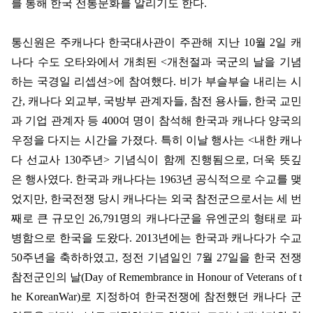
를 통해 한국 전통문화를 알리기도 한다
.
통신원은 주캐나다 한국대사관이 주관해 지난
10
월
2
일 캐
나다 수도 오타와에서 개최된
<
개천절과 국군의 날을 기념
하는 국경일 리셉션
>
에 참여했다
.
비가 부슬부슬 내리는 시
간
,
캐나다 외교부
,
국방부 관계자들
,
참전 용사들
,
한국 교민
과 기업 관계자 등
400
여 명이 참석해 한국과 캐나다 양국의
우정을 다지는 시간을 가졌다
.
특히 이날 행사는
<
내한 캐나
다 선교사
130
주년
>
기념식이 함께 진행됨으로
,
더욱 뜻깊
은 행사였다
.
한국과 캐나다는
1963
년 공식적으로 수교를 맺
었지만
,
한국전쟁 당시 캐나다는 외국 참전군으로서는 세 번
째로 큰 규모인
26,791
명의 캐나다군을 유엔군의 형태로 파
병함으로 한국을 도왔다
. 2013
년에는 한국과 캐나다가 수교
50
주년을 축하하였고
,
정전 기념일인
7
월
27
일을 한국 전쟁
참전군인의 날
(Day of Remembrance in Honour of Veterans of t
he KoreanWar)
로 지정하여 한국전쟁에 참전했던 캐나다 군