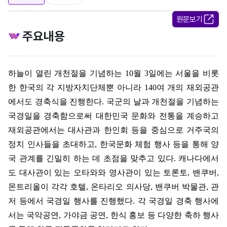
원문보기
주요내용
하늘이 열린 개천절을 기념하는
10
월
3
일에는 서울을 비롯
한 한국의 각 지방자치단체뿐 아니라
140
여 개의 재외공관
에서도 경축식을 진행한다
.
국군의 날과 개천절을 기념하는
국경일을 경축함으로써 대한민국 문화와 전통을 계승하고
재외공관에서는 대사관과 한인회 등을 중심으로 거주국의
정치 인사들을 초대하고
,
한국문화 체험 행사 등을 통해 양
국 관계를 긴밀히 하는 데 초점을 맞추고 있다
.
캐나다에서
도 대사관이 있는 오타와와 영사관이 있는 토론토
,
밴쿠버
,
몬트리올이 각각 호텔
,
온타리오 의사당
,
밴쿠버 박물관
,
관
저 등에서 국경일 행사를 진행했다
.
각 국경일 경축 행사에
서는 국악공연
,
가야금 공연
,
한식 홍보 등 다양한 축하 행사