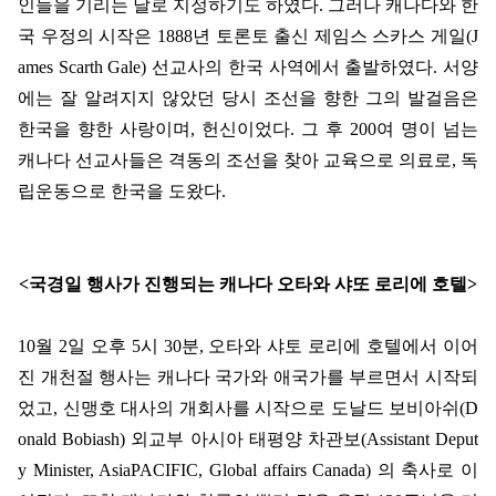
인들을 기리는 날로 지정하기도 하였다
.
그러나 캐나다와 한
국 우정의 시작은
1888
년 토론토 출신 제임스 스카스 게일
(J
ames Scarth Gale)
선교사의 한국 사역에서 출발하였다
.
서양
에는 잘 알려지지 않았던 당시 조선을 향한 그의 발걸음은
한국을 향한 사랑이며
,
헌신이었다
.
그 후
200
여 명이 넘는
캐나다 선교사들은 격동의 조선을 찾아 교육으로 의료로
,
독
립운동으로 한국을 도왔다
.
<
국경일 행사가 진행되는 캐나다 오타와 샤또 로리에 호텔
>
10
월
2
일 오후
5
시
30
분
,
오타와 샤토 로리에 호텔에서 이어
진 개천절 행사는 캐나다 국가와 애국가를 부르면서 시작되
었고
,
신맹호 대사의 개회사를 시작으로 도날드 보비아쉬
(D
onald Bobiash)
외교부 아시아 태평양 차관보
(Assistant Deput
y Minister, AsiaPACIFIC, Global affairs Canada)
의 축사로 이