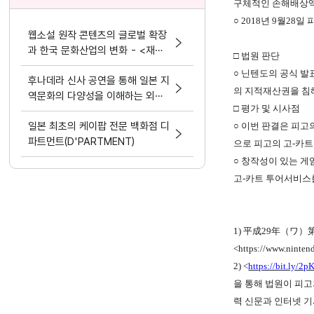
구체적인 손해배상액은
○ 2018년 9월2
웹소설 원작 콘텐츠의 글로벌 확장
과 한국 문화산업의 변화 - <재혼
□ 법원 판단
황후> 실사화 드라마
○ 닌텐도의 공식 발
후나데라 신사 공연을 통해 일본 지
의 지적재산권을 침해
역문화의 다양성을 이해하는 외국
□ 평가 및 시사점
인 유학생들
일본 최초의 케이팝 전문 백화점 디
○ 이번 판결은 피고
파트먼트(D'PARTMENT)
으로 피고의 고-카트
○ 창작성이 있는 
고-카트 투어서비스를
1) 平成29年（ワ）
<
https://www.ninten
2) <
https://bit.ly
을 통해 법원이 피
력 신문과 인터넷 기