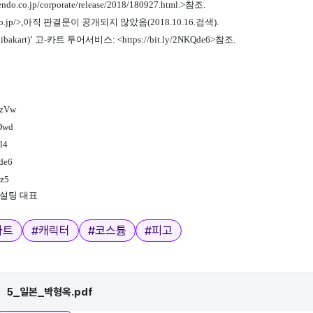
tendo.co.jp/corporate/release/2018/180927.html.>참조.
go.jp/>,아직
판결문이 공개되지 않았음(2018.10.16.검색).
bakart)’ 고-카트 투어서비스: <
https://bit.ly/2NKQde6>참조.
WzVw
qDwd
4l4
Qde6
Uz5
설팅 대표
카트
#
캐릭터
#
코스튬
#
피고
5_일본_박형옥.pdf