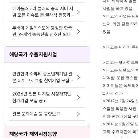
자체 제작하여 일본 도
모바일>
메이플스토리 클래식 중국 서버 시
사업을 하고 있음.
범 오픈 이슈로 본 클래식 열풍과
○ 피고의 사업은 닌텐
시의성
신저, 라인 같은 SNS
두바이 게임엑스포에 등장한 한국
있음.
관, K-게임 중동진출 신호탄 되나
○ 피고는 마리카 투
해당국가 수출지원사업
○ 피고는 웹사이트에
○ 피고는 닌텐도의 허락
민관협력 K-뷰티 중소벤처기업 일
대여함. 또한 코스튬
본 데뷔 프로그램 참여기업 모집공
이미지들은 삭제되어
고
□ 사건 경과
2026년 일본 디지털 시장개척단
참가기업 모집 공고
○ 2017년 2월 
스튬을 착용한 사진
일본 문화예술 등 동향보고
지와 손해배상을 구
○ 2018년 9월2
고와 수요자간에 피
해당국가 해외시장동향