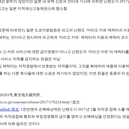
 밝히지 않았지만 일본 내 유력 신문과 인터넷 기사에 의하면 닌텐도가 2017년 저
8일 피고는 일본 지적재산고등재판소에 항소함.
표문에 따르면3)
, 일본 도쿄지방법원은 피고의 닌텐도 ‘마리오 카트’캐릭터의 이
하는 것이라고 판시하며 피고에게 ‘마리오 카트’ 캐릭터의 이용과 캐릭터 코스튬
의 고-카트 서비스에 대한 금지명령이 아니고 닌텐도의 ‘마리오 카트’의 캐릭터
 서비스 자체를 금지하는 판결은 아님.
게임 캐릭터는 저작권법에서 보호받는 저작물이며, 그것을 복제하여 제품에 이용
 하는 다른 회사들에 대한 소송은 제기되지 않았지만, 이번 판결은 동종의 타 
第6293号,東京地方裁判所.,
do.co.jp/corporate/release/2017/170224.html.>참조.
/2pKqDwd>참조
. 1천만엔의 손해배상액은 닌텐도가 2017년 2월 저작권 침해 소를
고의 저작권침해 행위와 부정경쟁행위 금지를 명하고 손해배상을 인정한다는 판결
사에 의해 알려진 것이다.