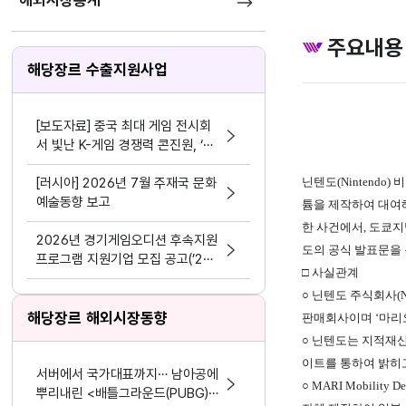
해외시장통계
주요내용
해당장르 수출지원사업
[보도자료] 중국 최대 게임 전시회
서 빛난 K-게임 경쟁력 콘진원, ‘차
이나조이 2026’ 한국공동관 성료
[러시아] 2026년 7월 주재국 문화
닌텐도(Nintendo) 
예술동향 보고
튬을 제작하여 대여
한 사건에서, 도쿄지방
2026년 경기게임오디션 후속지원
도의 공식 발표문을 통해
프로그램 지원기업 모집 공고(’24
□ 사실관계
~’25년 선정기업 대상)
○ 닌텐도 주식회사(N
해당장르 해외시장동향
판매회사이며 ‘마리오 카
○ 닌텐도는 지적재
이트를 통하여 밝히고
서버에서 국가대표까지… 남아공에
○ MARI Mobilit
뿌리내린 <배틀그라운드(PUBG)