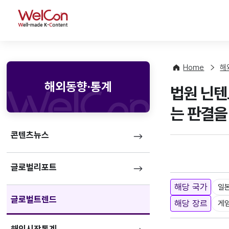
WelCon
Home
해
해외동향·통계
법원 닌텐도
는 판결을 
콘텐츠뉴스
글로벌리포트
해당 국가
일
글로벌트렌드
해당 장르
게