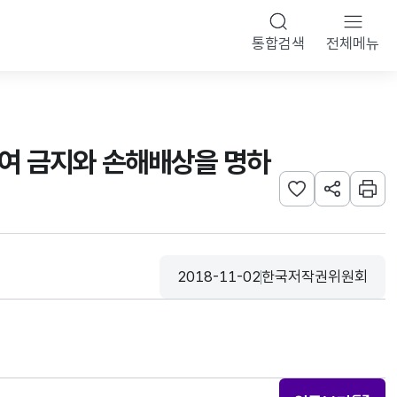
통합검색
전체메뉴
튬 대여 금지와 손해배상을 명하
관심사 등록하기
URL 공유하
인쇄
2018-11-02
한국저작권위원회
등록일
수집기관