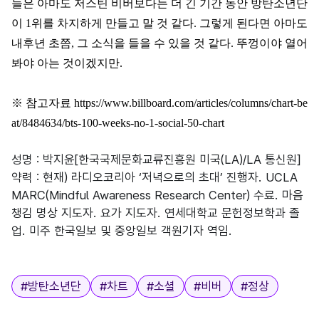
들은 아마도 저스틴 비버보다는 더 긴 기간 동안 방탄소년단
이
1
위를 차지하게 만들고 말 것 같다
.
그렇게 된다면 아마도
내후년 초쯤
,
그 소식을 들을 수 있을 것 같다
.
뚜껑이야 열어
봐야 아는 것이겠지만
.
※
참고자료
https://www.billboard.com/articles/columns/chart-be
at/8484634/bts-100-weeks-no-1-social-50-chart
성명 : 박지윤[한국국제문화교류진흥원 미국(LA)/LA 통신원]
약력 : 현재) 라디오코리아 ‘저녁으로의 초대’ 진행자. UCLA
MARC(Mindful Awareness Research Center) 수료. 마음
챙김 명상 지도자. 요가 지도자. 연세대학교 문헌정보학과 졸
업. 미주 한국일보 및 중앙일보 객원기자 역임.
태그
#
방탄소년단
#
차트
#
소셜
#
비버
#
정상