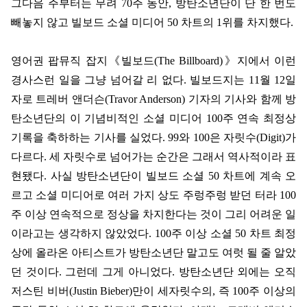
그다음 주부터는 무려
70
주 동안
,
방탄소년단이 단 한 번도
빼놓지 않고 빌보드 소셜 미디어
50
차트의
1
위를 차지했다
.
영어권 팝뮤직 잡지
《
빌보드
(The Billboard)
》
지에서 이런
경사스런 일을 그냥 넘어갈 리 없다
.
빌보드지는
11
월
12
일
자로 트레버 앤더슨
(Travor Anderson)
기자의 기사와 함께 방
탄소년단의 이 기념비적인 소셜 미디어
100
주 연속 최정상
기록을 축하하는 기사를 실었다
. 99
와
100
은 자릿수
(Digit)
가
다르다
.
세 자릿수로 넘어가는 순간은 그래서 역사적이라 표
현됐다
.
사실 방탄소년단이 빌보드 소셜
50
차트에 계속 오
르고 소셜 미디어로 여러 가지 상도 주렁주렁 받던 터라
100
주 이상 연속적으로 정상을 차지한다는 것이 그리 어려운 일
이라고는 생각하지 않았었다
. 100
주 이상 소셜
50
차트 최정
상에 올라온 아티스트가 방탄소년단 말고도 여럿 될 줄 알았
던 것이다
.
그런데 그게 아니었다
.
방탄소년단 외에는 오직
저스틴 비버
(Justin Bieber)
만이 세자릿수의
,
즉
100
주 이상의