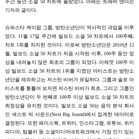
주간 동안 소셜
50
차트에 올랐었다
.
아래는 트레버 앤더슨
기자의 글이다
.
슈퍼스타 케이팝 그룹
,
방탄소년단이 역사적인 과업을 이루
었다
. 11
월
17
일 주간에 빌보드 소셜
50
차트에서
100
주째
,
차트
1
위를 차지한 것이다
.
이로써 방탄소년단은
2010
년
12
월
,
빌보드 소셜
50
차트가 처음 시작된 이후
, 100
주 동안 정
상을 내려놓지 않은 최초의 그룹이 되었다
.
이제껏
100
주 이
상 빌보드 소셜
50
차트의
1
위를 지켰던 아티스트는 방탄소
년단을 제외하고는 저스틴 비버가 유일하다
.
그룹과 솔로 아
티스트를 통틀어 보자면 저스틴 비버가 최초
,
그리고 그룹인
방탄소년단이 두 번째로
100
주 이상 빌보드 소셜
50
차트의
최정상을 유지한 것이다
.
빌보드 소셜
50
는 음악 분석 회사
인 넥스트 빅 사운드
(Next Big Sound)
에서 집계한 데이터로
결정된다
.
또한 페이스북
,
트위터
,
인스타그램
,
유튜브
,
위키
피디아
,
텀블러 등 소셜미디어네트워크에서 가장 인기 있는