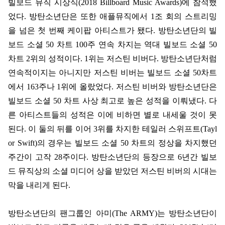
빌보드 뮤직 시상식
(2018 Billboard Music Awards)
에 참석했
었다
.
방탄소년단은 또한 애플뮤직에서
1
조 회의 스트리밍
을 넘은 첫 번째 케이팝 아티스트가 됐다
.
방탄소년단의 빌
보드 소셜
50
차트
100
주 연속 차지는 역대 빌보드 소셜
50
차트
2
위의 성적이다
. 1
위는 저스틴 비버다
.
방탄소년단처럼
연속적이지는 아니지만 저스틴 비버는 빌보드 소셜
50
차트
에서
163
주나
1
위에 올랐었다
.
저스틴 비버와 방탄소년단은
빌보드 소셜
50
차트 사상 최고로 높은 성적을 이뤄냈다
.
다
른 아티스트들의 성적은 이에 비하면 별로 내세울 것이 못
된다
.
이 둘의 뒤를 이어
3
위를 차지한 테일러 스위프트
(Tayl
or Swift)
의 경우는 빌보드 소셜
50
차트의 정상을 차지했던
주간이 고작
28
주이다
.
방탄소년단의 등장으로
6
년간 빌보
드 뮤직상의 소셜 미디어 상을 받았던 저스틴 비버의 시대는
막을 내리게 된다
.
방탄소년단의 팬그룹인 아미
(The ARMY)
는 방탄소년단이