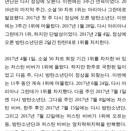
년단은 다시 정상에 오른다
.
이번에는
3
주간 연속이었다
. 20
16
년의 마지막 주간
,
소셜
50
차트
1
위는 아리아나 그란데로
발표됐다
. 2017
년 첫 주 다시 정상에 오른 방탄소년단
.
이번
에는
3
주간
1
위에 머물렀다
. 2017
년
1
월
28
일
,
다시 아리아나
그란데가
1
위
,
하지만 단발성이었다
. 2017
년
2
월
4
일
,
정상에
오른 방탄소년단은
2
달간 탄탄대로
1
위를 차지한다
.
2017
년
4
월
1
일
,
소셜
50
차트 최장 기간
1
위를 차지한 바 있
는 저스틴 비버가
1
위에 올랐다
.
하지만 한주로 국한된 일이
었고 다음 주
,
다시 방탄소년단이 정상을 되찾는다
.
이번에
는
11
주 동안 계속
1
위에 머물렀다
. 2017
년
6
월
24
일
,
다시 아
리아나 그란데가
1
위를 차지했다
.
다음 주인
2017
년
7
월
1
일
엔 다시 방탄소년단
,
그다음 주인
2017
년
7
월
8
일에는 저스
틴 비버
,
한주 후인
2017
년
7
월
15
일에는 다시 방탄소년단
,
그리고
2017
년
7
월
22
일에는 저스틴 비버가
1
위에 오르는
등
,
방탄소년단과 저스틴 비버는 엎치락뒤치락을 반복했다
.