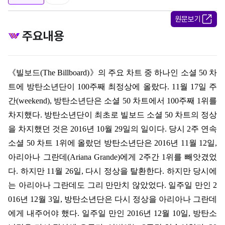
원문보기
주요내용
《
빌보드
(The Billboard)
》
의 주요 차트 중 하나인 소셜
50
차
트에 방탄소년단이
100
주째 최정상에 올랐다
. 11
월
17
일 주
간
(weekend),
방탄소년단은 소셜
50
차트에서
100
주째
1
위를
차지했다
.
방탄소년단이 최초로 빌보드 소셜
50
차트의 정상
을 차지했던 것은
2016
년
10
월
29
일의 일이다
.
당시
2
주 연속
소셜
50
차트
1
위에 올랐던 방탄소년단은
2016
년
11
월
12
일
,
아리아나 그란데
(Ariana Grande)
에게
2
주간
1
위를 빼앗겼었
다
.
하지만
11
월
26
일
,
다시 정상을 탈환한다
.
하지만 당시에
는 아리아나 그란데도 그리 만만치 않았었다
.
일주일 만인
2
016
년
12
월
3
일
,
방탄소년단은 다시 정상을 아리아나 그란데
에게 내주어야 했다
.
일주일 만인
2016
년
12
월
10
일
,
방탄소