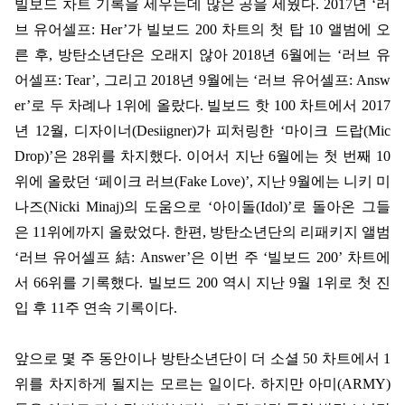
빌보드 차트 기록을 세우는데 많은 공을 세웠다
. 2017
년
‘
러
브 유어셀프
: Her’
가 빌보드
200
차트의 첫 탑
10
앨범에 오
른 후
,
방탄소년단은 오래지 않아
2018
년
6
월에는
‘
러브 유
어셀프
: Tear’,
그리고
2018
년
9
월에는
‘
러브 유어셀프
: Answ
er’
로 두 차례나
1
위에 올랐다
.
빌보드 핫
100
차트에서
2017
년
12
월
,
디자이너
(Desiigner)
가 피처링한
‘
마이크 드랍
(Mic
Drop)’
은
28
위를 차지했다
.
이어서 지난
6
월에는 첫 번째
10
위에 올랐던
‘
페이크 러브
(Fake Love)’,
지난
9
월에는 니키 미
나즈
(Nicki Minaj)
의 도움으로
‘
아이돌
(Idol)’
로 돌아온 그들
은
11
위에까지 올랐었다
.
한편
,
방탄소년단의 리패키지 앨범
‘
러브 유어셀프
結
: Answer’
은 이번 주
‘
빌보드
200’
차트에
서
66
위를 기록했다
.
빌보드
200
역시 지난
9
월
1
위로 첫 진
입 후
11
주 연속 기록이다
.
앞으로 몇 주 동안이나 방탄소년단이 더 소셜
50
차트에서
1
위를 차지하게 될지는 모르는 일이다
.
하지만 아미
(ARMY)