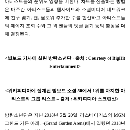
아티스트들의 순위도 영향을 미친다
.
차트를 산출하는 방법
은 매주간 아티스트들의 웹사이트와 소셜미디어 네트워크
에 친구 맺기
,
팬
,
팔로워 추가한 수를 합산하고 아티스트들
의 페이지 조회 수와 그 외 팬들의 댓글 달기 등의 활동을 더
해 결정된다
.
<
빌보드 기사에 실린 방탄소년단
-
출처
: Courtesy of BigHit
Entertainment>
<
위키피디아에 집계된 빌보드 소셜
50
에서
1
위를 차지한 아
티스트와 그룹 리스트
–
출처
:
위키피디아 스크린샷
>
방탄소년단은 지난
2018
년
5
월
20
일
,
라스베이거스의
MGM
그랜드 가든 아레나
(Grand Garden Arena)
에서 열렸던
2018
년