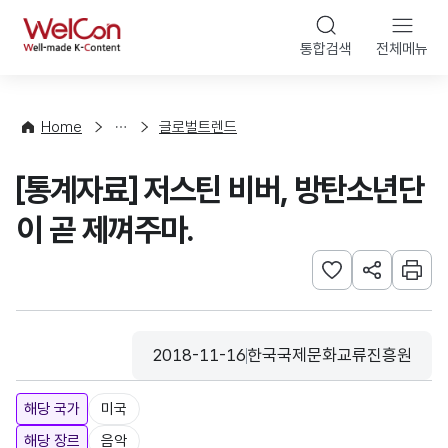
본문 바로가기
WelCon
통합검색
전체메뉴
해
외
동
향
Home
글로벌트렌드
·
통
[통계자료] 저스틴 비버, 방탄소년단
계
이 곧 제껴주마.
관심사 등록하기
URL 공유하
인쇄
2018-11-16
한국국제문화교류진흥원
등록일
수집기관
해당 국가
미국
해당 장르
음악