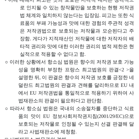
로 인지될 수 있는 창작물만을 보호하는 현행 저작권
법 체계와 일치하지 않는다는 입장임
.
피고는 또한 식
료품의 부패 가능성과 맛에 대한 경험의 주관적 성격
은 저작권법으로 보호되는 저작물과 모순된다고 주
장함
.
게다가 지적재산인 저작물에 대한 저작자의 배
타적 권리와 맛에 대한 이러한 권리의 법적 제한은 현
실적으로 적용할 수 없다고 함
.
○
이러한 상황에서 항소심 법원은 향수의 저작권 보호 가능
성을 명확히 부정한 프랑스 최고법원의 판결
<2 >
을
설명한 뒤
,
이 판결은 향수의 저작권 보호를 긍정한 네
덜란드 최고법원의 판결과 견해를 달리하므로
EU
내
에서
EU
저작권법을 통일적으로 적용하기 위하여 사
법재판소의 판결이 필요하다고 판단함
.
○
따라서 항소심 법원은 국내의 소송절차를 중단하고 식료
품의 맛이
EU
정보사회저작권지침
(2001/29/EC)
으로
보호되는 저작물로 인정될 수 있는지 선결 판결해 달
라고 사법재판소에 제청함
.