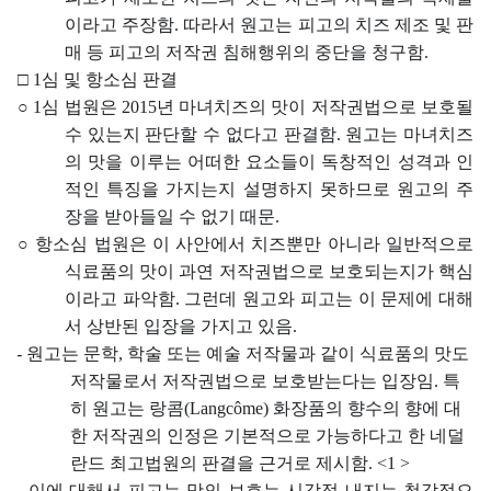
이라고 주장함
.
따라서 원고는 피고의 치즈 제조 및 판
매 등 피고의 저작권 침해행위의 중단을 청구함
.
□
1
심 및 항소심 판결
○
1
심 법원은
2015
년 마녀치즈의 맛이 저작권법으로 보호될
수 있는지 판단할 수 없다고 판결함
.
원고는 마녀치즈
의 맛을 이루는 어떠한 요소들이 독창적인 성격과 인
적인 특징을 가지는지 설명하지 못하므로 원고의 주
장을 받아들일 수 없기 때문
.
○
항소심 법원은 이 사안에서 치즈뿐만 아니라 일반적으로
식료품의 맛이 과연 저작권법으로 보호되는지가 핵심
이라고 파악함
.
그런데 원고와 피고는 이 문제에 대해
서 상반된 입장을 가지고 있음
.
-
원고는 문학
,
학술 또는 예술 저작물과 같이 식료품의 맛도
저작물로서 저작권법으로 보호받는다는 입장임
.
특
히 원고는 랑콤
(Langcôme)
화장품의 향수의 향에 대
한 저작권의 인정은 기본적으로 가능하다고 한 네덜
란드 최고법원의 판결을 근거로 제시함
. <1 >
-
이에 대해서 피고는 맛의 보호는 시각적 내지는 청각적으