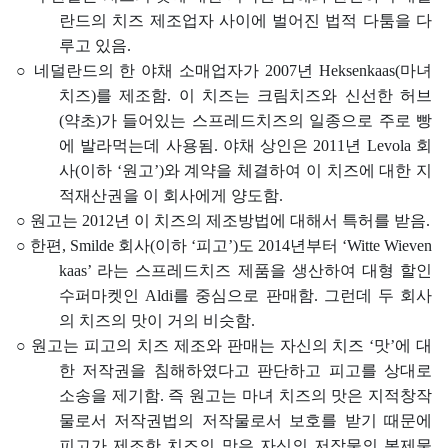
란드의 치즈 제조업자 사이에 벌어진 법적 다툼을 다
루고 있음
.
○
네덜란드의 한 야채 소매업자가
2007
년
Heksenkaas(
마녀
치즈
)
를 제조함
.
이 치즈는 크림치즈와 신선한 허브
(
약초
)
가 들어있는 스프레드치즈의 일종으로 주로 빵
에 발라먹는데 사용됨
.
야채 상인은
2011
년
Levola
회
사
(
이하
‘
원고
’)
와 계약을 체결하여 이 치즈에 대한 지
적재산권을 이 회사에게 양도함
.
○
원고는
2012
년 이 치즈의 제조방법에 대해서 특허를 받음
.
○
한편
, Smilde
회사
(
이하
‘
피고
’)
도
2014
년부터
‘Witte Wieven
kaas’
라는 스프레드치즈 제품을 생산하여 대형 할인
수퍼마켓인
Aldi
를 중심으로 판매함
.
그런데 두 회사
의 치즈의 맛이 거의 비슷함
.
○
원고는 피고의 치즈 제조와 판매는 자신의 치즈
‘
맛
’
에 대
한 저작권을 침해하였다고 판단하고 피고를 상대로
소송을 제기함
.
즉 원고는 마녀 치즈의 맛은 지적창작
물로서 저작권법의 저작물로서 보호를 받기 때문에
피고가 제조한 치즈의 맛은 자신의 저작물의 복제물