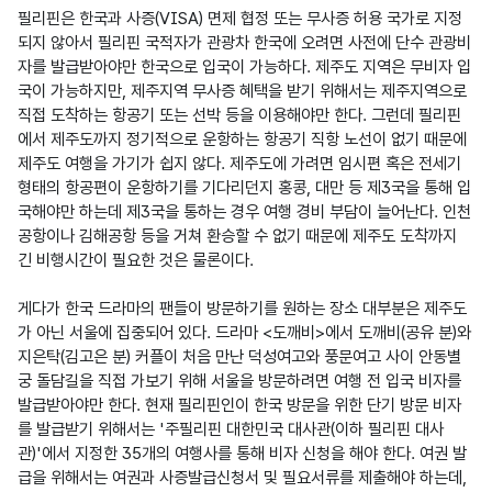
필리핀은 한국과 사증(VISA) 면제 협정 또는 무사증 허용 국가로 지정
되지 않아서 필리핀 국적자가 관광차 한국에 오려면 사전에 단수 관광비
자를 발급받아야만 한국으로 입국이 가능하다. 제주도 지역은 무비자 입
국이 가능하지만, 제주지역 무사증 혜택을 받기 위해서는 제주지역으로 
직접 도착하는 항공기 또는 선박 등을 이용해야만 한다. 그런데 필리핀
에서 제주도까지 정기적으로 운항하는 항공기 직항 노선이 없기 때문에 
제주도 여행을 가기가 쉽지 않다. 제주도에 가려면 임시편 혹은 전세기 
형태의 항공편이 운항하기를 기다리던지 홍콩, 대만 등 제3국을 통해 입
국해야만 하는데 제3국을 통하는 경우 여행 경비 부담이 늘어난다. 인천
공항이나 김해공항 등을 거쳐 환승할 수 없기 때문에 제주도 도착까지 
긴 비행시간이 필요한 것은 물론이다.

게다가 한국 드라마의 팬들이 방문하기를 원하는 장소 대부분은 제주도
가 아닌 서울에 집중되어 있다. 드라마 <도깨비>에서 도깨비(공유 분)와 
지은탁(김고은 분) 커플이 처음 만난 덕성여고와 풍문여고 사이 안동별
궁 돌담길을 직접 가보기 위해 서울을 방문하려면 여행 전 입국 비자를 
발급받아야만 한다. 현재 필리핀인이 한국 방문을 위한 단기 방문 비자
를 발급받기 위해서는 '주필리핀 대한민국 대사관(이하 필리핀 대사
관)'에서 지정한 35개의 여행사를 통해 비자 신청을 해야 한다. 여권 발
급을 위해서는 여권과 사증발급신청서 및 필요서류를 제출해야 하는데, 