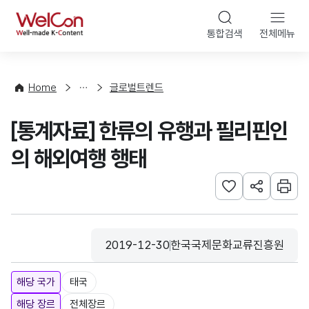
본문 바로가기
WelCon
통합검색
전체메뉴
해
외
동
향
Home
글로벌트렌드
·
통
[통계자료] 한류의 유행과 필리핀인
계
의 해외여행 행태
관심사 등록하기
URL 공유하
인쇄
2019-12-30
한국국제문화교류진흥원
등록일
수집기관
해당 국가
태국
해당 장르
전체장르