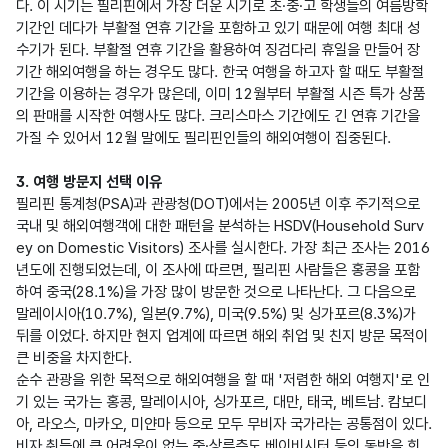
다. 이 시기는 필리핀에서 가장 더운 시기로 초·중·고 학생들의 여름방학 
기간인 데다가 부활절 연휴 기간을 포함하고 있기 때문에 여행 최대 성
수기가 된다. 부활절 연휴 기간을 활용하여 징검다리 휴일을 만들어 장
기간 해외여행을 하는 경우도 많다. 한국 여행을 하고자 할 때도 부활절 
기간을 이용하는 경우가 많은데, 이미 12월부터 부활절 시즌 특가 상품
의 판매를 시작한 여행사도 많다. 크리스마스 기간에도 긴 연휴 기간을 
가질 수 있어서 12월 말에도 필리핀인들의 해외여행이 집중된다.

3. 여행 방문지 선택 이유
필리핀 통계청(PSA)과 관광청(DOT)에서는 2005년 이후 주기적으로 
국내 및 해외여행객에 대한 패턴을 분석하는 HSDV(Household Surv
ey on Domestic Visitors) 조사를 실시한다. 가장 최근 조사는 2016
년도에 진행되었는데, 이 조사에 따르면, 필리핀 사람들은 홍콩을 포함
하여 중국(28.1%)을 가장 많이 방문한 것으로 나타난다. 그 다음으로 
말레이시아(10.7%), 일본(9.7%), 미국(9.5%) 및 싱가포르(8.3%)가 
뒤를 이었다. 하지만 현지 업계에 따르면 해외 취업 및 친지 방문 목적이 
큰 비중을 차지한다.

순수 관광을 위한 목적으로 해외여행을 할 때 '저렴한 해외 여행지'로 인
기 있는 국가는 홍콩, 말레이시아, 싱가포르, 대만, 태국, 베트남. 캄보디
아, 라오스, 마카오, 미얀마 등으로 모두 무비자 국가라는 공통점이 있다. 
비자 취득에 큰 어려움이 없는 중·상류층도 베이비시터 등의 동반을 희