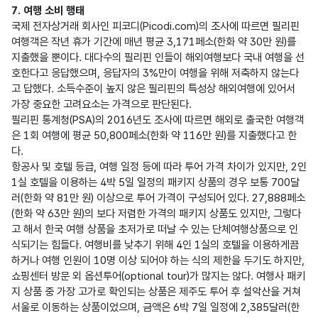
7. 여행 소비 행태
국제 전자상거래 회사인 피코디(Picodi.com)의 조사에 따르면 필리핀 
여행객은 작년 휴가 기간에 매년 평균 3,171페소(한화 약 30만 원)를 
지출했을 뿐이다. 대다수의 필리핀 인들이 해외여행보다 국내 여행을 선
호한다고 응답했으며, 응답자의 3%만이 여행을 위해 저축하지 않는다
고 답했다. 소득수준이 높지 않은 필리핀의 특성상 해외여행에 있어서 
가장 중요한 고려요소는 가격으로 판단된다.

필리핀 통계청(PSA)의 2016년도 조사에 따르면 해외로 출국한 여행객
은 1회 여행에 평균 50,800페소(한화 약 116만 원)를 지출했다고 한
다.

항공사 및 호텔 등급, 여행 일정 등에 따라 투어 가격 차이가 있지만, 2인 
1실 호텔을 이용하는 4박 5일 일정의 패키지 상품의 경우 보통 700달
러(한화 약 81만 원) 이상으로 투어 가격이 구성되어 있다. 27,888페소
(한화 약 63만 원)의 보다 저렴한 가격의 패키지 상품도 있지만, 그렇다
고 해서 한국 여행 상품을 초저가로 떠날 수 있는 단체여행상품으로 인
식되기는 힘들다. 여행비를 낮추기 위해 4인 1실의 호텔을 이용하게끔 
하거나 여행 인원이 10명 이상 되어야 하는 식의 제한을 두기도 하지만, 
쇼핑센터 방문 외 옵션투어(optional tour)가 많지는 않다. 여행사 패키
지 상품 중 가장 고가로 확인되는 상품은 제주도 투어 후 설악산을 거쳐 
서울로 이동하는 상품이었으며, 금액은 6박 7일 일정에 2,385달러(한