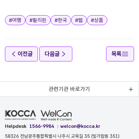
태그
#
여행
#
필리핀
#
한국
#
웹
#
상품
이전글
다음글
목록
관련기관 바로가기
Helpdesk
1566-9984
welcon@kocca.kr
58326 전남광주통합특별시 나주시 교육길 35 (빛가람동 351)