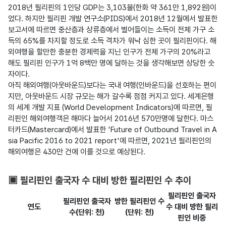
2018년 필리핀의 1인당 GDP는 3,103불(한화 약 361만 1,892원)이
었다. 하지만 필리핀 개발 연구소(PIDS)에서 2018년 12월에서 발표한 
보고서에 따르면 중산층과 상류층에서 벌어들이는 소득이 전체 가구 소
득의 65%를 차지할 정도로 소득 격차가 워낙 심한 곳이 필리핀이다. 해
외여행을 할만한 충분한 경제력을 지닌 인구가 전체 가구의 20%라고 
해도 필리핀 인구가 1억 8백만 명에 달하는 것을 생각해보면 상당한 숫
자이다.

아직 해외여행(아웃바운드)보다는 국내 여행(인바운드)을 선호하는 편이
지만, 아웃바운드 시장 규모는 해가 갈수록 점점 커지고 있다. 세계은행
의 세계 개발 지표 (World Development Indicators)에 따르면, 필
리핀인 해외여행객은 해마다 늘어서 2016년 570만명에 달한다. 마스
터카드(Mastercard)에서 발표한 'Future of Outbound Travel in A
sia Pacific 2016 to 2021 report'에 따르면, 2021년 필리핀인의 
해외여행은 430만 건에 이를 것으로 예상된다.

▣ 필리핀인 출국자 수 대비 방한 필리핀인 수 추이
필리핀인 출국자
필리핀인 출국자
방한 필리핀인 수
연도
수 대비 방한 필리
수(단위: 천)
(단위: 천)
핀인 비중