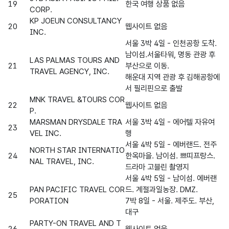
19
한국 여행 상품 없음
CORP.
KP JOEUN CONSULTANCY
20
웹사이트 없음
INC.
서울 3박 4일 - 인천공항 도착.
남이섬.서울타워, 명동 관광 후
LAS PALMAS TOURS AND
21
부산으로 이동.
TRAVEL AGENCY, INC.
해운대 지역 관광 후 김해공항에
서 필리핀으로 출발
MNK TRAVEL &TOURS COR
22
웹사이트 없음
P.
MARSMAN DRYSDALE TRA
서울 3박 4일 - 에어텔 자유여
23
VEL INC.
행
서울 4박 5일 - 에버랜드. 전주
NORTH STAR INTERNATIO
24
한옥마을. 남이섬. 쁘띠프랑스.
NAL TRAVEL, INC.
드라마 고블린 촬영지
서울 4박 5일 - 남이섬. 에버랜
PAN PACIFIC TRAVEL COR
드. 계절과일농장. DMZ.
25
PORATION
7박 8일 - 서울. 제주도. 부산,
대구
PARTY-ON TRAVEL AND T
26
웹사이트 없음