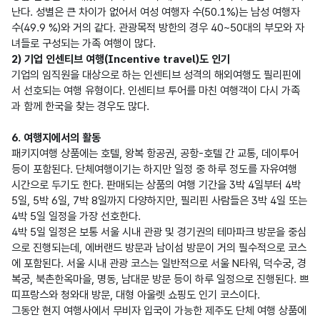
난다. 성별은 큰 차이가 없어서 여성 여행자 수(50.1%)는 남성 여행자 
수(49.9 %)와 거의 같다. 관광목적 방한의 경우 40~50대의 부모와 자
2) 기업 인센티브 여행(Incentive travel)도 인기
기업의 임직원을 대상으로 하는 인센티브 성격의 해외여행도 필리핀에
서 선호되는 여행 유형이다. 인센티브 투어를 마친 여행객이 다시 가족
과 함께 한국을 찾는 경우도 많다.

6. 여행지에서의 활동
패키지여행 상품에는 호텔, 왕복 항공권, 공항-호텔 간 교통, 데이투어 
등이 포함된다. 단체여행이기는 하지만 일정 중 하루 정도를 자유여행 
시간으로 두기도 한다. 판매되는 상품의 여행 기간을 3박 4일부터 4박 
5일, 5박 6일, 7박 8일까지 다양하지만, 필리핀 사람들은 3박 4일 또는 
4박 5일 일정을 가장 선호한다.

4박 5일 일정은 보통 서울 시내 관광 및 경기권의 테마파크 방문을 중심
으로 진행되는데, 에버랜드 방문과 남이섬 방문이 거의 필수적으로 코스
에 포함된다. 서울 시내 관광 코스는 일반적으로 서울 N타워, 덕수궁, 경
복궁, 북촌한옥마을, 명동, 남대문 방문 등이 하루 일정으로 진행된다. 쁘
띠프랑스와 청와대 방문, 대형 아울렛 쇼핑도 인기 코스이다.

그동안 현지 여행사에서 무비자 입국이 가능한 제주도 단체 여행 상품에