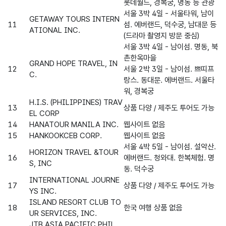
롯데월드, 경복궁, 명동 등 관광
서울 3박 4일 - 서울타워, 남이
GETAWAY TOURS INTERN
11
섬. 에버랜드, 덕수궁, 남대문 등
ATIONAL INC.
(드라마 촬영지 방문 중심)
서울 3박 4일 - 남이섬. 명동, 북
촌한옥마을
GRAND HOPE TRAVEL, IN
12
서울 2박 3일 - 남이섬. 쁘띠프
C.
랑스. 동대문. 에버랜드. 서울타
워, 경복궁
H.I.S. (PHILIPPINES) TRAV
13
상품 다양 / 제주도 투어도 가능
EL CORP
14
HANATOUR MANILA INC.
웹사이트 없음
15
HANKOOKCEB CORP.
웹사이트 없음
서울 4박 5일 - 남이섬. 설악산.
HORIZON TRAVEL &TOUR
16
에버랜드. 청와대. 한복체험. 명
S, INC
동. 덕수궁
INTERNATIONAL JOURNE
17
상품 다양 / 제주도 투어도 가능
YS INC.
ISLAND RESORT CLUB TO
18
한국 여행 상품 없음
UR SERVICES, INC.
JTB ASIA PACIFIC PHIL.