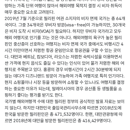
망하는 가족 단위 여행이 많아서 해외여행 목적지 결정 시 비자 취득이 
매우 중요한 요소로 고려된다.

2019년 7월 기준으로 필리핀 여권 소지자의 비자 면제 국가는 총 64개
국이다. 그중 34개국은 무비자 방문(visa-free)이 가능하지만, 30개국
은 비자 도착 시 비자(VOA)가 필요하다. 하지만 무비자 국가라고 모두 
해외 여행지로 인기를 끄는 것은 아니다. 해외여행의 욕구가 높은 필리
핀인 중산층이 선호하는 여행지는 비자 면제 국가 중에서도 비행시간 4
시간 미만이면서 저렴한 항공 운임만으로 항공권을 구할 수 있는 곳이
다. 대만과 베트남, 캄보디아, 라오스는 저렴한 숙박시설을 이용하면서 
싼 가격에 현지 음식도 즐길 수 있다는 인식이 있어 물가 저렴한 해외 여
행지로 주목받고 있다. 홍콩의 경우 비행시간이 2시간 30분밖에 되지 
않는 데다가 디즈니랜드 방문이 가능하여 가족 여행지로 특히 인기이다. 
현지 쇼핑몰이나 시장 등을 방문하여 쇼핑할 수 있느냐도 여행지를 결정
하는 중요한 이유가 되는데, 말레이시아의 경우 공산품 등 생필품을 쇼
핑하기 좋다는 평가를 받기도 한다.

국가별 해외여행객 수에 대한 필리핀 정부의 공식적인 발표 자료는 보이
지 않는다. 하지만 대한민국 출입국관리사무소에 따르면 2018년도에 
한국을 방문한 필리핀인은 총 471,532명이다. 한편, 대만관광청에 따
르면 2018년에 대만을 방문한 필리핀인은 총 416,429명이다.
