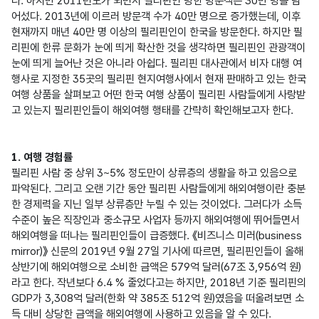
다. 하지만 2011년도가 되면서 필리핀인 방한 방문객은 30만 명을 넘
어섰다. 2013년에 이르러 방문객 수가 40만 명으로 증가했는데, 이후 
현재까지 매년 40만 명 이상의 필리핀인이 한국을 방문한다. 하지만 필
리핀에 한류 문화가 눈에 띄게 확산한 것을 생각하면 필리핀인 관광객이 
눈에 띄게 늘어난 것은 아니라 아쉽다. 필리핀 대사관에서 비자 대행 여
행사로 지정한 35곳의 필리핀 현지여행사에서 현재 판매하고 있는 한국 
여행 상품을 살펴보고 어떤 한국 여행 상품이 필리핀 사람들에게 사랑받
고 있는지 필리핀인들이 해외여행 행태를 간략히 확인해보고자 한다.

1. 여행 경험률
필리핀 사람 중 상위 3~5% 정도만이 상류층의 생활을 하고 있음으로 
파악된다. 그리고 오랜 기간 동안 필리핀 사람들에게 해외여행이란 충분
한 경제력을 지닌 일부 상류층만 누릴 수 있는 것이었다. 그러다가 소득
수준이 높은 직장인과 중소규모 사업자 등까지 해외여행에 뛰어들면서 
해외여행을 떠나는 필리핀인들이 급증했다. 《비즈니스 미러(business
mirror)》 신문의 2019년 9월 27일 기사에 따르면, 필리핀인들이 올해 
상반기에 해외여행으로 소비한 금액은 579억 달러(67조 3,956억 원)
라고 한다. 작년보다 6.4 % 줄었다고는 하지만, 2018년 기준 필리핀의 
GDP가 3,308억 달러(한화 약 385조 512억 원)였음을 떠올려보면 소
득 대비 상당한 금액을 해외여행에 사용하고 있음을 알 수 있다.
