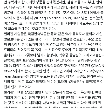
만 주력하여 한국 여행 상품을 판매했었지만, 점점 서울이나 부산, 설악
산, 대구 등까지 여행 목적지가 확대되고 있다. 서울과 제주도 외 지역을 
방문하는 상품은 많지 않았지만 전혀 없는 것은 아니다. 35개 여행사 중 
6개의 여행사에서 대구(Daegu Medical Tour), DMZ 방문, 전주(한옥
마을 방문, 초코파이 만들기 체험), 담양 메타세쿼이아 가로수길 등의 투
어 코스를 판매하는 것으로 파악된다.

필리핀 사람들은 국립민속박물관 등과 같은 역사 유적지나 문화재 시설 
방문보다는 인기 있는 한국 드라마 촬영지 방문을 선호한다. 주요 공중
파 방송에서 한국 드라마 지속 방영하고 있는 덕분에 인기가 높은 한국 
드라마의 촬영지를 쭉 돌아보는 일정으로 투어가 구성되기도 한다. N서
울타워(드라마 <꽃보다 남자> 촬영지), 덕수궁 돌담길(드라마 <고블린> 
촬영지), 쁘띠프랑스(드라마 <별에서 온 그대>와 <비밀의 정원> 촬영
지) 등 다양한 장소가 패키지 여행상품으로 구성된다. 2017년 《GMA N
etwork》에서 한국-필리핀 합작 드라마인 <마이 코리안 자기야(My Ko
rean Jagiya)>를 방영한 뒤로는 한강 공원, 청계천 공원도 필리핀 관광
객의 필수 방문 코스가 되었다. 남이섬(드라마 <겨울연가> 촬영지)도 여
전히 인기 코스이다.

필리핀의 여행 상품을 보면 대단히 방문지가 많은 것이 특징이다. 여행 
기회가 자주 있는 편이 아니라서 한 번에 최대한 많은 관광지를 방문하
는 것을 선호하기 때문이다. 새벽부터 밤까지 진행되는 다소 빽빽한 일