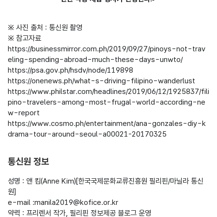
※ 사진 출처 : 통신원 촬영

※ 참고자료

https://businessmirror.com.ph/2019/09/27/pinoys-not-trav
eling-spending-abroad-much-these-days-unwto/

https://psa.gov.ph/hsdv/node/119898

https://onenews.ph/what-s-driving-filipino-wanderlust

https://www.philstar.com/headlines/2019/06/12/1925837/fili
pino-travelers-among-most-frugal-world-according-ne
w-report

https://www.cosmo.ph/entertainment/ana-gonzales-diy-k
drama-tour-around-seoul-a00021-20170325

통신원 정보
성명 : 앤 킴(Anne Kim)[한국국제문화교류진흥원 필리핀/마닐라 통신
원]

e-mail :manila2019@kofice.or.kr

약력 : 프리렌서 작가, 필리핀 정보제공 블로그 운영
