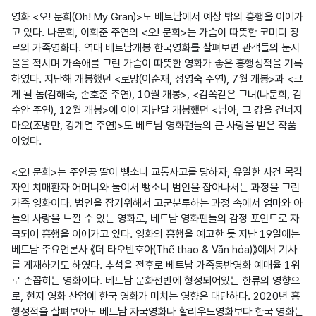
영화 <오! 문희(Oh! My Gran)>도 베트남에서 예상 밖의 흥행을 이어가
고 있다. 나문희, 이희준 주연의 <오! 문희>는 가슴이 따뜻한 코미디 장
르의 가족영화다. 역대 베트남개봉 한국영화를 살펴보면 관객들의 눈시
울을 적시며 가족애를 그린 가슴이 따뜻한 영화가 좋은 흥행성적을 기록
하였다. 지난해 개봉했던 <로망(이순재, 정영숙 주연), 7월 개봉>과 <크
게 될 놈(김해숙, 손호준 주연), 10월 개봉>, <감쪽같은 그녀(나문희, 김
수안 주연), 12월 개봉>에 이어 지난달 개봉했던 <님아, 그 강을 건너지 
마오(조병만, 강계열 주연)>도 베트남 영화팬들의 큰 사랑을 받은 작품
이었다.

<오! 문희>는 주인공 딸이 뺑소니 교통사고를 당하자, 유일한 사건 목격
자인 치매환자 어머니와 둘이서 뺑소니 범인을 잡아나서는 과정을 그린 
가족 영화이다. 범인을 잡기위해서 고군분투하는 과정 속에서 엄마와 아
들의 사랑을 느낄 수 있는 영화로, 베트남 영화팬들의 감정 포인트로 자
극되어 흥행을 이어가고 있다. 영화의 흥행을 예고한 듯 지난 19일에는 
베트남 주요언론사 《더 타오반호아(Thể thao & Văn hóa)》에서 기사
를 게재하기도 하였다. 추석을 전후로 베트남 가족동반영화 예매율 1위
로 손꼽히는 영화이다. 베트남 문화전반에 형성되어있는 한류의 영향으
로, 현지 영화 산업에 한국 영화가 미치는 영향은 대단하다. 2020년 흥
행성적을 살펴보아도 베트남 자국영화나 할리우드영화보다 한국 영화는 