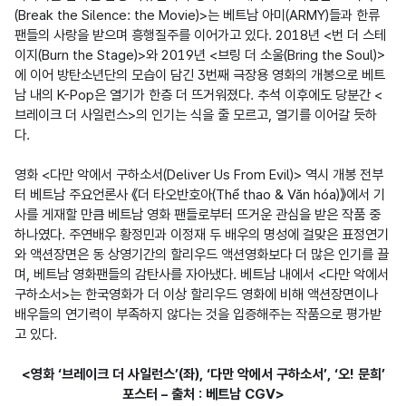
(Break the Silence: the Movie)>는 베트남 아미(ARMY)들과 한류 
팬들의 사랑을 받으며 흥행질주를 이어가고 있다. 2018년 <번 더 스테
이지(Burn the Stage)>와 2019년 <브링 더 소울(Bring the Soul)>
에 이어 방탄소년단의 모습이 담긴 3번째 극장용 영화의 개봉으로 베트
남 내의 K-Pop은 열기가 한층 더 뜨거워졌다. 추석 이후에도 당분간 <
브레이크 더 사일런스>의 인기는 식을 줄 모르고, 열기를 이어갈 듯하
다.

영화 <다만 악에서 구하소서(Deliver Us From Evil)> 역시 개봉 전부
터 베트남 주요언론사 《더 타오반호아(Thể thao & Văn hóa)》에서 기
사를 게재할 만큼 베트남 영화 팬들로부터 뜨거운 관심을 받은 작품 중 
하나였다. 주연배우 황정민과 이정재 두 배우의 명성에 걸맞은 표정연기
와 액션장면은 동 상영기간의 할리우드 액션영화보다 더 많은 인기를 끌
며, 베트남 영화팬들의 감탄사를 자아냈다. 베트남 내에서 <다만 악에서 
구하소서>는 한국영화가 더 이상 할리우드 영화에 비해 액션장면이나 
배우들의 연기력이 부족하지 않다는 것을 입증해주는 작품으로 평가받
고 있다.
<영화 ‘브레이크 더 사일런스’(좌), ‘다만 악에서 구하소서’, ‘오! 문희’
포스터 – 출처 : 베트남 CGV>