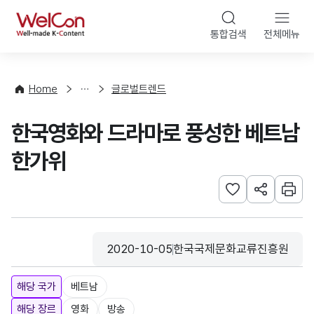
본문 바로가기
WelCon
통합검색
전체메뉴
해
외
동
향
Home
글로벌트렌드
·
통
한국영화와 드라마로 풍성한 베트남
계
한가위
관심사 등록하기
URL 공유하
인쇄
2020-10-05
한국국제문화교류진흥원
등록일
수집기관
해당 국가
베트남
해당 장르
영화
방송