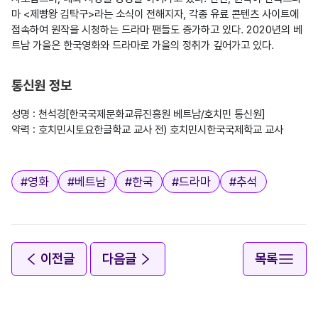
마 <제빵왕 김탁구>라는 소식이 전해지자, 각종 유료 콘텐츠 사이트에 
접속하여 원작을 시청하는 드라마 팬들도 증가하고 있다. 2020년의 베
트남 가을은 한국영화와 드라마로 가을의 정취가 깊어가고 있다.

통신원 정보
성명 : 천석경[한국국제문화교류진흥원 베트남/호치민 통신원]

약력 : 호치민시토요한글학교 교사 전) 호치민시한국국제학교 교사

태그
#
영화
#
베트남
#
한국
#
드라마
#
추석
이전글
다음글
목록