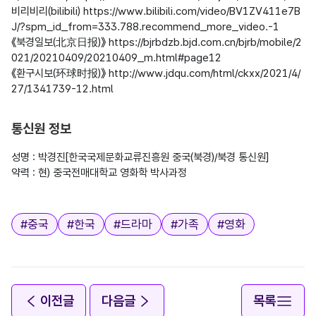
비리비리(bilibili) https://www.bilibili.com/video/BV1ZV411e7B
J/?spm_id_from=333.788.recommend_more_video.-1

《북경일보(北京日报)》 https://bjrbdzb.bjd.com.cn/bjrb/mobile/2
021/20210409/20210409_m.html#page12

《환구시보(环球时报)》 http://www.jdqu.com/html/ckxx/2021/4/
27/1341739-12.html
통신원 정보
성명 : 박경진[한국국제문화교류진흥원 중국(북경)/북경 통신원]

약력 : 현) 중국전매대학교 영화학 박사과정

태그
#
중국
#
한국
#
드라마
#
가족
#
영화
이전글
다음글
목록