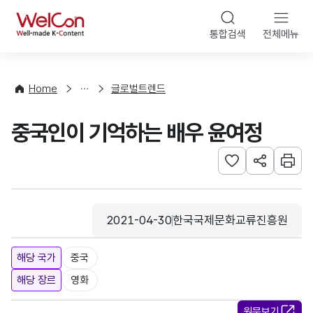
본문 바로가기
WelCon
통합검색
전체메뉴
해
외
동
향
Home
글로벌트렌드
·
통
중국인이 기억하는 배우 윤여정
계
관심사 등록하기
URL 공유하
인쇄
2021-04-30
한국국제문화교류진흥원
등록일
수집기관
해당 국가
중국
해당 장르
영화
원문보기