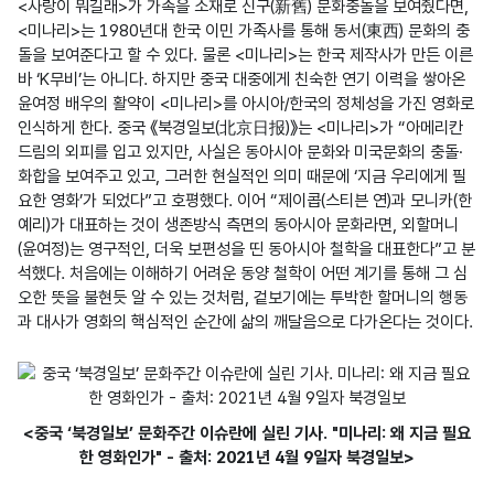
<사랑이 뭐길래>가 가족을 소재로 신구(新舊) 문화충돌을 보여줬다면, 
<미나리>는 1980년대 한국 이민 가족사를 통해 동서(東西) 문화의 충
돌을 보여준다고 할 수 있다. 물론 <미나리>는 한국 제작사가 만든 이른
바 ‘K무비’는 아니다. 하지만 중국 대중에게 친숙한 연기 이력을 쌓아온 
윤여정 배우의 활약이 <미나리>를 아시아/한국의 정체성을 가진 영화로 
인식하게 한다. 중국 《북경일보(北京日报)》는 <미나리>가 “아메리칸
드림의 외피를 입고 있지만, 사실은 동아시아 문화와 미국문화의 충돌·
화합을 보여주고 있고, 그러한 현실적인 의미 때문에 ‘지금 우리에게 필
요한 영화’가 되었다”고 호평했다. 이어 “제이콥(스티븐 연)과 모니카(한
예리)가 대표하는 것이 생존방식 측면의 동아시아 문화라면, 외할머니
(윤여정)는 영구적인, 더욱 보편성을 띤 동아시아 철학을 대표한다”고 분
석했다. 처음에는 이해하기 어려운 동양 철학이 어떤 계기를 통해 그 심
오한 뜻을 불현듯 알 수 있는 것처럼, 겉보기에는 투박한 할머니의 행동
과 대사가 영화의 핵심적인 순간에 삶의 깨달음으로 다가온다는 것이다.
<중국 ‘북경일보’ 문화주간 이슈란에 실린 기사. "미나리: 왜 지금 필요
한 영화인가" - 출처: 2021년 4월 9일자 북경일보>