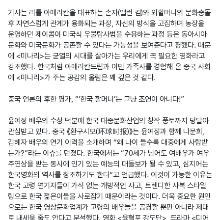
기사는 리틀 아메리칸을 대표하는 손자(앨런 킴)와 외할머니의 문화충돌 
후 자연스럽게 관계가 융화되는 과정, 자신의 방식을 고집하며 농장을 
운영하던 제이콥이 미국식 우물탐사법을 수용하는 과정 등은 동아시아 
문화와 미국문화가 공존할 수 있다는 가능성을 보여준다고 평했다. 때문
에 <미나리>는 균열의 시대를 살아가는 우리에게 꼭 필요한 영화라고 
강조했다. 한국처럼 아메리칸드림과 이민 가족사를 경험해 온 중국 사회
에 <미나리>가 주는 공감의 울림은 꽤 깊은 것 같다.

중국 언론의 후한 평가, “‘한국 할머니’는 그냥 조연이 아니다!”

윤여정 배우의 수상 덕분에 한국 대중문화산업의 창작 풍토까지 덩달아 
관심받고 있다. 중국 《환구시보(环球时报)》는 윤여정과 함께 나문희, 
김혜자 배우의 연기 이력을 소개하며 “왜 나이 들수록 대중에게 사랑받
는가?”라는 이슈를 던졌다. 한국에서는 “70세가 넘어도 여배우가 여우
주연상을 받는 동시에 인기 있는 예능의 대들보가 될 수 있고, 심지어는 
한국영화의 역사를 창조하기도 한다”고 언급했다. 이것이 가능한 이유는 
한국 고령 연기자들이 가식 없는 개방적인 사고, 트렌디한 사복 스타일
링으로 한국 젊은이들을 사로잡기 때문이라는 것이다. 더욱 중요한 원인
으로는 한국 영상문화업계가 고령의 배우들을 공경할 뿐만 아니라 제대
로 내세울 줄도 안다고 분석했다. 영화 <육혈포 강도단>, 드라마 <디어 