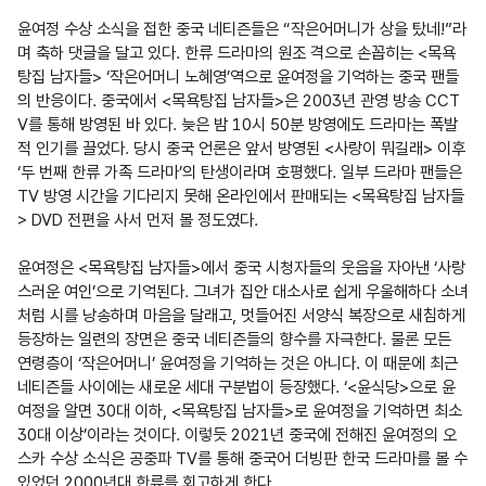
윤여정 수상 소식을 접한 중국 네티즌들은 “작은어머니가 상을 탔네!”라
며 축하 댓글을 달고 있다. 한류 드라마의 원조 격으로 손꼽히는 <목욕
탕집 남자들> ‘작은어머니 노혜영’역으로 윤여정을 기억하는 중국 팬들
의 반응이다. 중국에서 <목욕탕집 남자들>은 2003년 관영 방송 CCT
V를 통해 방영된 바 있다. 늦은 밤 10시 50분 방영에도 드라마는 폭발
적 인기를 끌었다. 당시 중국 언론은 앞서 방영된 <사랑이 뭐길래> 이후 
‘두 번째 한류 가족 드라마’의 탄생이라며 호평했다. 일부 드라마 팬들은 
TV 방영 시간을 기다리지 못해 온라인에서 판매되는 <목욕탕집 남자들
> DVD 전편을 사서 먼저 볼 정도였다.

윤여정은 <목욕탕집 남자들>에서 중국 시청자들의 웃음을 자아낸 ‘사랑
스러운 여인’으로 기억된다. 그녀가 집안 대소사로 쉽게 우울해하다 소녀
처럼 시를 낭송하며 마음을 달래고, 멋들어진 서양식 복장으로 새침하게 
등장하는 일련의 장면은 중국 네티즌들의 향수를 자극한다. 물론 모든 
연령층이 ‘작은어머니’ 윤여정을 기억하는 것은 아니다. 이 때문에 최근 
네티즌들 사이에는 새로운 세대 구분법이 등장했다. ‘<윤식당>으로 윤
여정을 알면 30대 이하, <목욕탕집 남자들>로 윤여정을 기억하면 최소 
30대 이상’이라는 것이다. 이렇듯 2021년 중국에 전해진 윤여정의 오
스카 수상 소식은 공중파 TV를 통해 중국어 더빙판 한국 드라마를 볼 수 
있었던 2000년대 한류를 회고하게 한다.