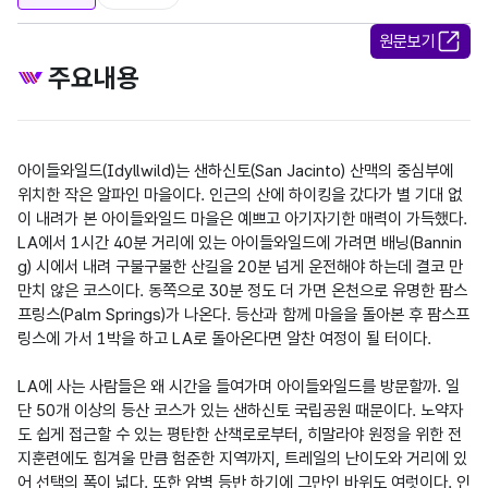
원문보기
주요내용
아이들와일드(Idyllwild)는 샌하신토(San Jacinto) 산맥의 중심부에 
위치한 작은 알파인 마을이다. 인근의 산에 하이킹을 갔다가 별 기대 없
이 내려가 본 아이들와일드 마을은 예쁘고 아기자기한 매력이 가득했다. 
LA에서 1시간 40분 거리에 있는 아이들와일드에 가려면 배닝(Bannin
g) 시에서 내려 구불구불한 산길을 20분 넘게 운전해야 하는데 결코 만
만치 않은 코스이다. 동쪽으로 30분 정도 더 가면 온천으로 유명한 팜스
프링스(Palm Springs)가 나온다. 등산과 함께 마을을 돌아본 후 팜스프
링스에 가서 1박을 하고 LA로 돌아온다면 알찬 여정이 될 터이다.

LA에 사는 사람들은 왜 시간을 들여가며 아이들와일드를 방문할까. 일
단 50개 이상의 등산 코스가 있는 샌하신토 국립공원 때문이다. 노약자
도 쉽게 접근할 수 있는 평탄한 산책로로부터, 히말라야 원정을 위한 전
지훈련에도 힘겨울 만큼 험준한 지역까지, 트레일의 난이도와 거리에 있
어 선택의 폭이 넓다. 또한 암벽 등반 하기에 그만인 바위도 여럿이다. 인