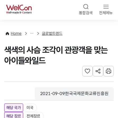
본문 바로가기
WelCon
통합검색
전체메뉴
해
외
동
향
Home
글로벌트렌드
·
통
색색의 사슴 조각이 관광객을 맞는
계
아이들와일드
관심사 등록하기
URL 공유하
인쇄
2021-09-09
한국국제문화교류진흥원
등록일
수집기관
해당 국가
미국
해당 장르
전체장르