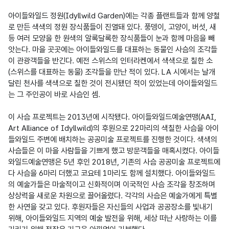
아이들와일드 정원(Idyllwild Garden)에는 각종 플랜트들과 함께 양철
로 만든 색색의 정원 장식품들이 진열돼 있다. 풍뎅이, 고양이, 버섯, 새 
등 여러 모양을 한 원색의 알록달록한 장식품들이 눈과 함께 마음을 빼
앗는다. 마을 곳곳에는 아이들와일드를 대표하는 동물인 사슴의 조각들
이 관광객들을 반긴다. 예전 스위스의 인터라켄에서 색색으로 칠한 소
(스위스를 대표하는 동물) 조각들을 만난 적이 있다. LA 시에서는 날개 
달린 천사를 색색으로 칠한 것이 전시됐던 적이 있었는데 아이들와일드
는 그 주인공이 바로 사슴인 셈.

이 사슴 프로젝트는 2013년에 시작됐다. 아이들와일드예술연맹(AAI, 
Art Alliance of Idyllwild)의 후원으로 22마리의 색칠한 사슴을 아이
들와일드 주변에 배치하는 공공미술 프로젝트를 진행한 것이다. 색색의 
사슴들은 이 마을 사람들을 기쁘게 했고 방문객들을 매혹시켰다. 아이들
와일드예술연맹은 5년 후인 2018년, 기존의 사슴 공공미술 프로젝트에
다 사슴을 6마리 더했고 코요테 1마리도 함께 설치했다. 아이들와일드
의 예술가들은 마술적이고 신화적이며 이국적인 사슴 조각을 창조하며 
상상력을 새로운 차원으로 끌어올렸다. 각각의 사슴은 예술가에게 특별
한 사연을 갖고 있다. 후원자들은 자신들의 사업과 공공장소를 빛내기 
위해, 아이들와일드 지역의 예술 발전을 위해, 세상 떠난 사랑하는 이를 