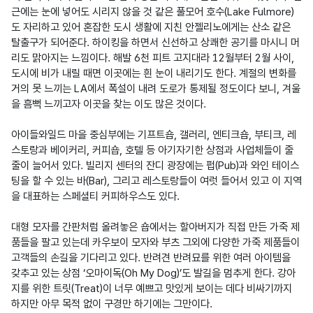
근에는 눈에 넣어도 시리지 않을 것 같은 풀모어 호수(Lake Fulmore)
도 자리하고 있어 혼잡한 도시 생활에 지친 안젤리노에게는 산소 같은 
탈출구가 되어준다. 하이킹을 하면서 신선하고 상쾌한 공기를 마시니 머
리도 맑아지는 느낌이다. 해발 6천 피트 고지대라 12월부터 2월 사이, 
도시에 비가 내릴 때면 이곳에는 흰 눈이 내리기도 한다. 계절의 변화를 
거의 못 느끼는 LA에서 폭설이 내려 도로가 통제될 정도이다 보니, 겨울
을 흠뻑 느끼고자 이곳을 찾는 이도 많은 것이다.

아이들와일드 마을 중심부에는 기프트숍, 갤러리, 엔티크숍, 부티크, 레
스토랑과 베이커리, 커피숍, 호텔 등 아기자기한 상점과 사업체들이 줄
줄이 늘어서 있다. 빌리지 센터의 잔디 광장에는 펍(Pub)과 와인 테이스
팅을 할 수 있는 바(Bar), 그리고 레스토랑들이 여럿 들어서 있고 이 지역
을 대표하는 스페셜티 커피하우스도 있다.

대형 모자를 간판처럼 올려놓은 숍에서는 할아버지가 직접 만든 가죽 제
품들을 팔고 있는데 카우보이 모자와 부츠 그외에 다양한 가죽 제품들이 
고객들의 손길을 기다리고 있다. 반려견 반려묘를 위한 여러 아이템을 
갖추고 있는 상점 ‘오마이독(Oh My Dog)’도 발길을 멈추게 한다. 강아
지를 위한 트릿(Treat)이 너무 예쁘고 맛있게 보이는 데다 비싸기까지 
하지만 아무 목적 없이 구경만 하기에는 그만이다.
