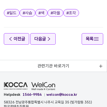
태그
#
일드
#
사슴
#
색
#
마을
#
조각
이전글
다음글
목록
관련기관 바로가기
Helpdesk
1566-9984
welcon@kocca.kr
58326 전남광주통합특별시 나주시 교육길 35 (빛가람동 351)
한국콘텐츠진흥원