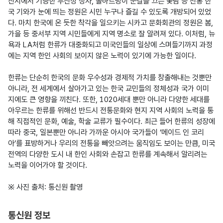
산시에서 기증한 부산정 정자, 돌하르방이 눈길을 끄는 꽃담 등 전통 한
국 기와가 눈에 띄는 정원은 시민 누구나 즐길 수 있도록 개방되어 있었
다. 마치 한국에 온 듯한 착각을 일으키는 시카고 문화회관의 정원은 봄, 
가을 등 중서부 지역 시민들에게 지역 명소로 잘 알려져 있다. 이처럼, 뉴
욕과 LA처럼 한류가 대중화되고 미국인들의 일상에 스며들기까지 과정
에는 지역 한인 사회의 보이지 않은 노력이 있기에 가능한 일이다.

한류는 단순히 한국의 문화 우수성과 경제적 가치를 창출해내는 것뿐만 
아니라, 전 세계에서 살아가고 있는 한국 교민들의 정체성과 국가 이미
지에도 큰 영향을 끼친다. 또한, 1020세대 뿐만 아니라 다양한 세대를 
아우르는 한류를 위해선 반드시 전통문화와 현지 지역 사회의 노력을 통
해 직접적인 문화, 예술, 학술 교류가 필수이다. 최근 들어 한류의 성장에 
따라 중국, 일본뿐만 아니라 가까운 아시아 국가들이 ‘메이드 인 코리
아’를 표방하거나 우리의 전통을 빼앗으려는 움직임도 보이는 만큼, 미국 
전역의 다양한 도시 내 한인 사회와 손잡고 한류를 계속해서 알리려는 
노력을 이어가야 할 것이다.

※ 사진 출처: 통신원 촬영
통신원 정보