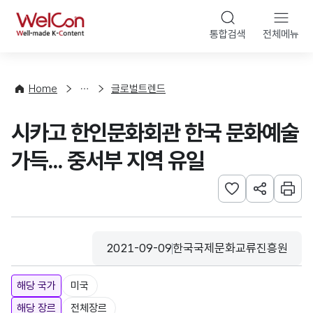
본문 바로가기
WelCon
통합검색
전체메뉴
해
외
동
향
Home
글로벌트렌드
·
통
시카고 한인문화회관 한국 문화예술
계
가득... 중서부 지역 유일
관심사 등록하기
URL 공유하
인쇄
2021-09-09
한국국제문화교류진흥원
등록일
수집기관
해당 국가
미국
해당 장르
전체장르