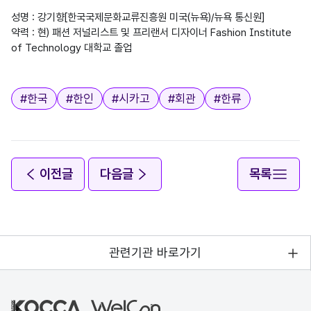
성명 : 강기향[한국국제문화교류진흥원 미국(뉴욕)/뉴욕 통신원]

약력 : 현) 패션 저널리스트 및 프리랜서 디자이너 Fashion Institute 
of Technology 대학교 졸업

태그
#
한국
#
한인
#
시카고
#
회관
#
한류
이전글
다음글
목록
관련기관 바로가기