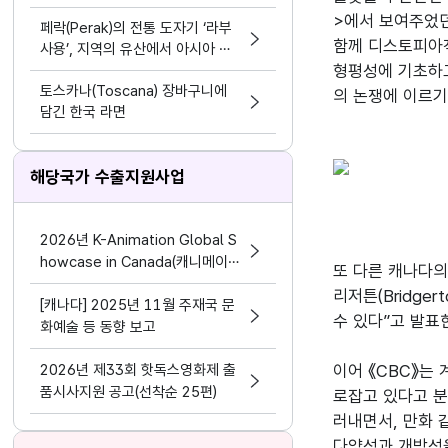
>에서 보여주었던
페락(Perak)의 전통 도자기 ‘라부
함께 디스토피아적
사용’, 지역의 유산에서 아시아 문
화 교류의 가능성으로
형평성에 기초하고
토스카나(Toscana) 장바구니에
의 논쟁에 이르기
담긴 한국 라면
해당국가 수출지원사업
2026년 K-Animation Global S
howcase in Canada(캐니메이션
또 다른 캐나다의 
글로벌 쇼케이스 인 캐나다) 참가기
리저튼(Bridger
[캐나다] 2025년 11월 주재국 문
업 모집 공고
수 있다”고 발표
화예술 등 동향 보고
2026년 제33회 핫독스영화제 출
이어 《CBC》는
품시사지원 공고(선착순 25편)
로잡고 있다고 분
러내면서, 만화 
다양성과 개방성을