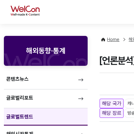
WelCon
Home
해
해외동향·통계
[언론분석
콘텐츠뉴스
글로벌리포트
해당 국가
캐
해당 장르
방
글로벌트렌드