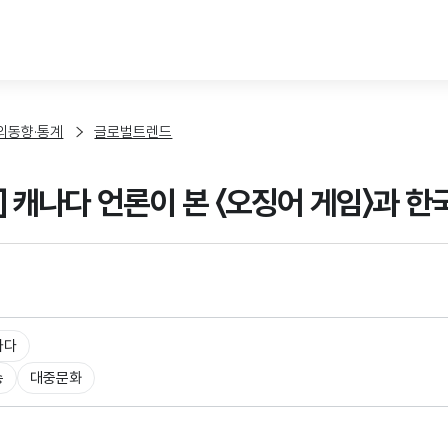
본문 바로가기
외동향·통계
글로벌트렌드
] 캐나다 언론이 본 〈오징어 게임〉과 한
나다
송
대중문화