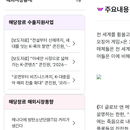
해외시장통계
주요내용
해당장르 수출지원사업
전 세계를 휩쓸고
[보도자료] “전설부터 신예까지, 세
오징어 게임>은 2
대를 잇는 K-록의 향연” 콘진원, ‘2
매체들은 전 세계
026 위드 스테이지 앤드 시즌6’ 개
어들은 이에 비해
최
[보도자료] “아세안 시장으로 넓혀
가는 K-콘텐츠” 콘진원, ‘2026
한-아세안 K-콘텐츠 비즈위크’성공
적 마무리
“공연부터 비즈니스까지, K-대중음
악 해외 진출 확대” 콘진원, ‘코리
아 스포트라이트 @인도네시아’ 개
최
해당장르 해외시장동향
《더 글로브 앤 메
설명하는 한편, 
캐나다에 방탄소년단(BTS) 거리가
에는 죽음으로 내
생긴다
플롯들의 잔잔한 