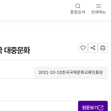
통합검색
전체메뉴
국 대중문화
관심사 등록하기
URL 공유하
인쇄
2021-10-13
한국국제문화교류진흥원
등록일
수집기관
원문보기